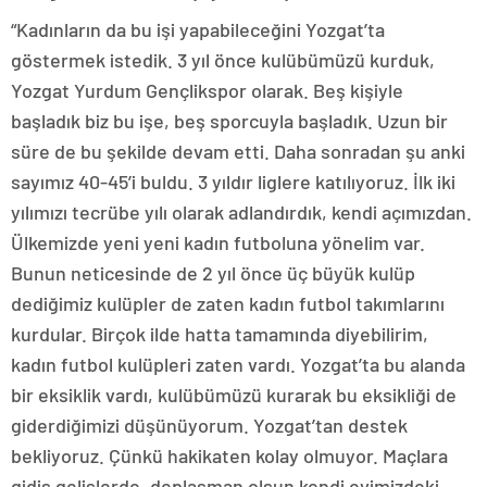
“Kadınların da bu işi yapabileceğini Yozgat’ta
göstermek istedik. 3 yıl önce kulübümüzü kurduk,
Yozgat Yurdum Gençlikspor olarak. Beş kişiyle
başladık biz bu işe, beş sporcuyla başladık. Uzun bir
süre de bu şekilde devam etti. Daha sonradan şu anki
sayımız 40-45’i buldu. 3 yıldır liglere katılıyoruz. İlk iki
yılımızı tecrübe yılı olarak adlandırdık, kendi açımızdan.
Ülkemizde yeni yeni kadın futboluna yönelim var.
Bunun neticesinde de 2 yıl önce üç büyük kulüp
dediğimiz kulüpler de zaten kadın futbol takımlarını
kurdular. Birçok ilde hatta tamamında diyebilirim,
kadın futbol kulüpleri zaten vardı. Yozgat’ta bu alanda
bir eksiklik vardı, kulübümüzü kurarak bu eksikliği de
giderdiğimizi düşünüyorum. Yozgat’tan destek
bekliyoruz. Çünkü hakikaten kolay olmuyor. Maçlara
gidiş gelişlerde, deplasman olsun kendi evimizdeki