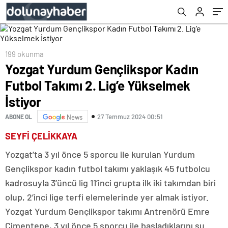
199 okunma
Yozgat Yurdum Gençlikspor Kadın
Futbol Takımı 2. Lig’e Yükselmek
İstiyor
27 Temmuz 2024 00:51
ABONE OL
News
SEYFİ ÇELİKKAYA
Yozgat’ta 3 yıl önce 5 sporcu ile kurulan Yurdum
Gençlikspor kadın futbol takımı yaklaşık 45 futbolcu
kadrosuyla 3’üncü lig 11’inci grupta ilk iki takımdan biri
olup, 2’inci lige terfi elemelerinde yer almak istiyor.
Yozgat Yurdum Gençlikspor takımı Antrenörü Emre
Çimentepe, 3 yıl önce 5 sporcu ile başladıklarını şu