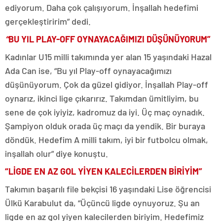
ediyorum. Daha çok çalışıyorum. İnşallah hedefimi
gerçekleştiririm” dedi.
“
BU YIL PLAY-OFF OYNAYACAĞIMIZI DÜŞÜNÜYORUM”
Kadınlar U15 milli takımında yer alan 15 yaşındaki Hazal
Ada Can ise, “Bu yıl Play-off oynayacağımızı
düşünüyorum. Çok da güzel gidiyor. İnşallah Play-off
oynarız, ikinci lige çıkarırız. Takımdan ümitliyim, bu
sene de çok iyiyiz, kadromuz da iyi. Üç maç oynadık.
Şampiyon olduk orada üç maçı da yendik. Bir buraya
döndük. Hedefim A milli takım, iyi bir futbolcu olmak,
inşallah olur” diye konuştu.
“LİGDE EN AZ GOL YİYEN KALECİLERDEN BİRİYİM”
Takımın başarılı file bekçisi 16 yaşındaki Lise öğrencisi
Ülkü Karabulut da, “Üçüncü ligde oynuyoruz. Şu an
ligde en az gol yiyen kalecilerden biriyim. Hedefimiz