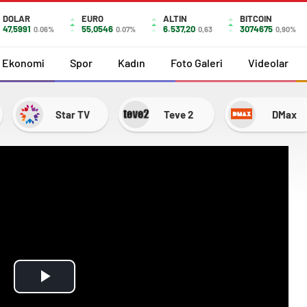
DOLAR
EURO
ALTIN
BITCOIN
47,5991
55,0546
6.537,20
3074675
0.06%
0.07%
0,63
0,90%
Ekonomi
Spor
Kadın
Foto Galeri
Videolar
Star TV
Teve 2
DMax
Play