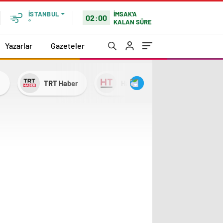
İMSAK'A
İSTANBUL
02:00
KALAN SÜRE
°
Yazarlar
Gazeteler
TRT Haber
Habertürk
NTV