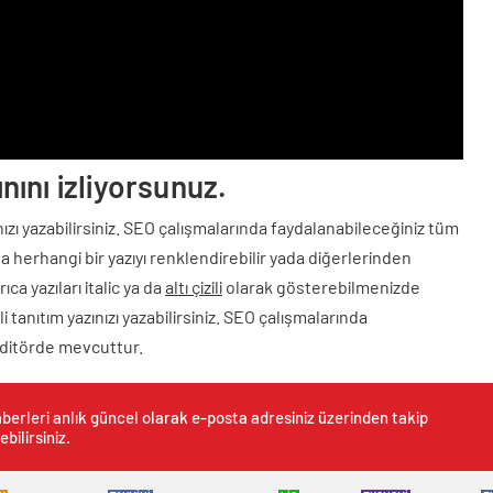
Video
nını izliyorsunuz.
zınızı yazabilirsiniz. SEO çalışmalarında faydalanabileceğiniz tüm
 herhangi bir yazıyı renklendirebilir yada diğerlerinden
ıca yazıları italic ya da
altı çizili
olarak gösterebilmenizde
i tanıtım yazınızı yazabilirsiniz. SEO çalışmalarında
editörde mevcuttur.
berleri anlık güncel olarak e-posta adresiniz üzerinden takip
ebilirsiniz.