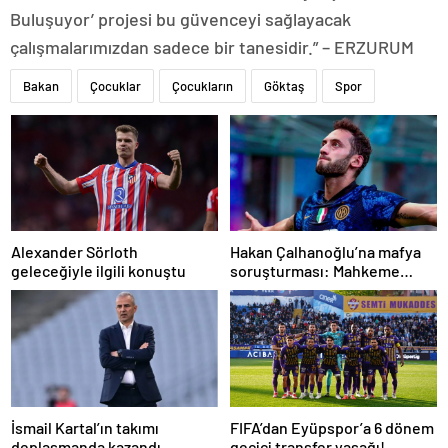
Buluşuyor’ projesi bu güvenceyi sağlayacak
çalışmalarımızdan sadece bir tanesidir.” – ERZURUM
Bakan
Çocuklar
Çocukların
Göktaş
Spor
Alexander Sörloth
Hakan Çalhanoğlu’na mafya
geleceğiyle ilgili konuştu
soruşturması: Mahkeme
cezasını açıkladı
İsmail Kartal’ın takımı
FIFA’dan Eyüpspor’a 6 dönem
deplasmanda kazandı
geçici transfer yasağı!