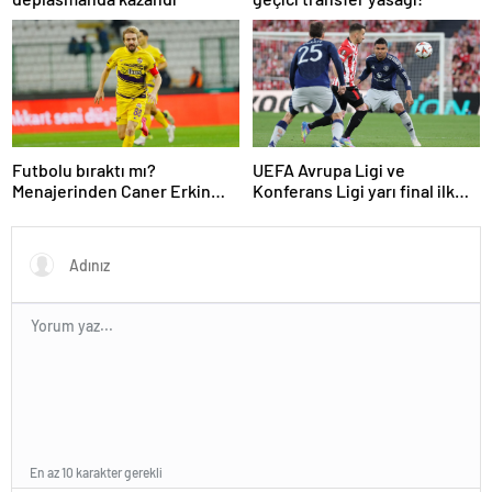
Futbolu bıraktı mı?
UEFA Avrupa Ligi ve
Menajerinden Caner Erkin
Konferans Ligi yarı final ilk
açıklaması
maçları tamamlandı
En az 10 karakter gerekli