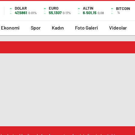
DOLAR
EURO
ALTIN
BITCOIN
47,5861
55,1307
6.501,15
%
0.01%
0.17%
0,08
Ekonomi
Spor
Kadın
Foto Galeri
Videolar