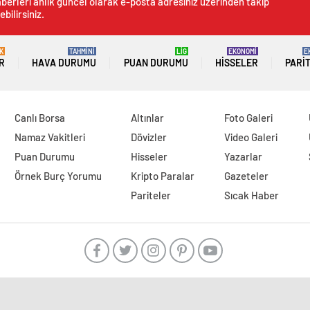
berleri anlık güncel olarak e-posta adresiniz üzerinden takip
ebilirsiniz.
K
TAHMİNİ
LİG
EKONOMİ
E
R
HAVA DURUMU
PUAN DURUMU
HISSELER
PARI
Canlı Borsa
Altınlar
Foto Galeri
Namaz Vakitleri
Dövizler
Video Galeri
Puan Durumu
Hisseler
Yazarlar
Örnek Burç Yorumu
Kripto Paralar
Gazeteler
Pariteler
Sıcak Haber