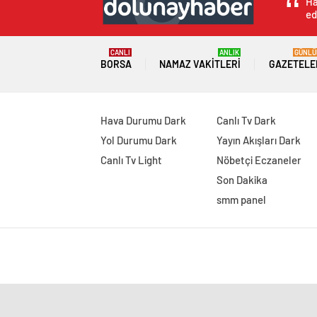
Ha
ed
CANLI
ANLIK
GÜNLÜ
BORSA
NAMAZ VAKITLERI
GAZETELE
Hava Durumu Dark
Canlı Tv Dark
Yol Durumu Dark
Yayın Akışları Dark
Canlı Tv Light
Nöbetçi Eczaneler
Son Dakika
smm panel