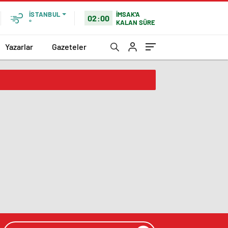
İMSAK'A
İSTANBUL
02:00
KALAN SÜRE
°
Yazarlar
Gazeteler