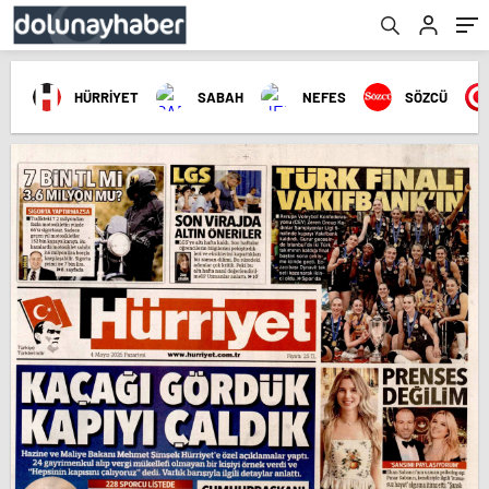
HÜRRİYET
SABAH
NEFES
SÖZCÜ