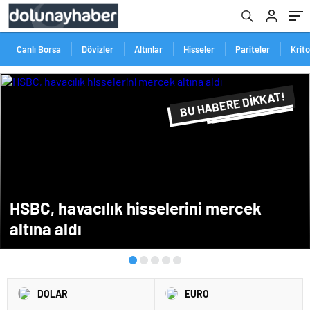
Canlı Borsa
Dövizler
Altınlar
Hisseler
Pariteler
Krit
BU HABERE DİKKAT!
FLAŞ FLAŞ...
SON DAKİKA
HSBC, havacılık hisselerini mercek
altına aldı
DOLAR
EURO