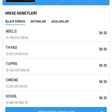
yapıldı
HİSSE SENETLERİ
İŞLEM GÖREN
ARTANLAR
AZALANLAR
ASELS
18:10
14.735.542.159,50
THYAO
18:10
13.510.241.620,50
TUPRS
18:10
13.432.020.630,25
CWENE
18:10
11.230.937.061,62
KCHOL
18:10
10.992.197.863,70
DİĞER HİSSE SENETLERİ