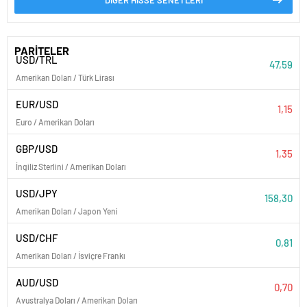
PARİTELER
USD/TRL
47,59
Amerikan Doları / Türk Lirası
EUR/USD
1,15
Euro / Amerikan Doları
GBP/USD
1,35
İngiliz Sterlini / Amerikan Doları
USD/JPY
158,30
Amerikan Doları / Japon Yeni
USD/CHF
0,81
Amerikan Doları / İsviçre Frankı
AUD/USD
0,70
Avustralya Doları / Amerikan Doları