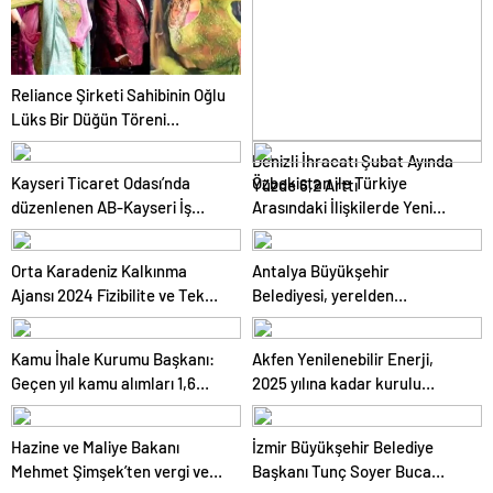
Reliance Şirketi Sahibinin Oğlu
Lüks Bir Düğün Töreni
Düzenledi
Denizli İhracatı Şubat Ayında
Kayseri Ticaret Odası’nda
Özbekistan ile Türkiye
Yüzde 6,2 Arttı
düzenlenen AB-Kayseri İş
Arasındaki İlişkilerde Yeni
Forumu’nda yeşil dönüşüm ve
Dönem
dijitalleşme vurgusu yapıldı
Orta Karadeniz Kalkınma
Antalya Büyükşehir
Ajansı 2024 Fizibilite ve Teknik
Belediyesi, yerelden
Destek Programlarını İlan Etti
kalkınmada model oluyor
Kamu İhale Kurumu Başkanı:
Akfen Yenilenebilir Enerji,
Geçen yıl kamu alımları 1,6
2025 yılına kadar kurulu
trilyon liraya ulaştı
gücünü 1200 megavata
çıkarmayı hedefliyor
Hazine ve Maliye Bakanı
İzmir Büyükşehir Belediye
Mehmet Şimşek’ten vergi ve
Başkanı Tunç Soyer Buca