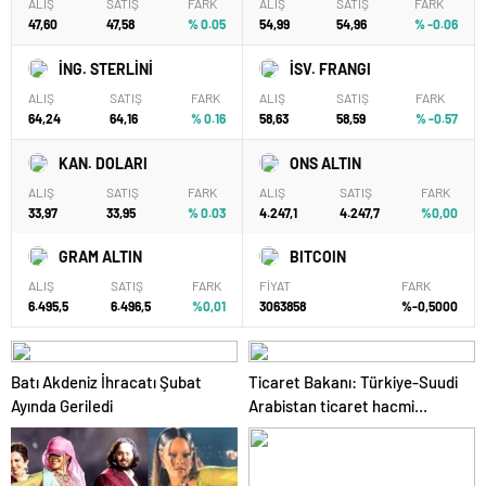
ALIŞ
SATIŞ
FARK
ALIŞ
SATIŞ
FARK
47,60
47,58
% 0.05
54,99
54,96
% -0.06
İNG. STERLİNİ
İSV. FRANGI
ALIŞ
SATIŞ
FARK
ALIŞ
SATIŞ
FARK
64,24
64,16
% 0.16
58,63
58,59
% -0.57
KAN. DOLARI
ONS ALTIN
ALIŞ
SATIŞ
FARK
ALIŞ
SATIŞ
FARK
33,97
33,95
% 0.03
4.247,1
4.247,7
%0,00
GRAM ALTIN
BITCOIN
ALIŞ
SATIŞ
FARK
FİYAT
FARK
6.495,5
6.496,5
%0,01
3063858
%-0,5000
Batı Akdeniz İhracatı Şubat
Ticaret Bakanı: Türkiye-Suudi
Ayında Geriledi
Arabistan ticaret hacmi
artacak