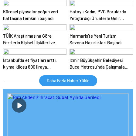
ekonomi açıklamaları
Onat Tüneli çalışmalarını
inceledi
Küresel piyasalar yoğun veri
Hataylı Kadın, PVC Borularda
haftasına temkinli başladı
Yetiştirdiği Ürünlerle Gelir
Elde Ediyor
TÜİK Araştırmasına Göre
Marmaris’te Yeni Turizm
Fertlerin Kişisel İlişkileri ve
Sezonu Hazırlıkları Başladı
Sosyal Aktiviteleri
İstanbul’da et fiyatları arttı,
İzmir Büyükşehir Belediyesi
kıyma kilosu 600 liraya
Buca Metrosu’nda Çalışmaları
yükseldi
İnceledi
Daha Fazla Haber Yükle