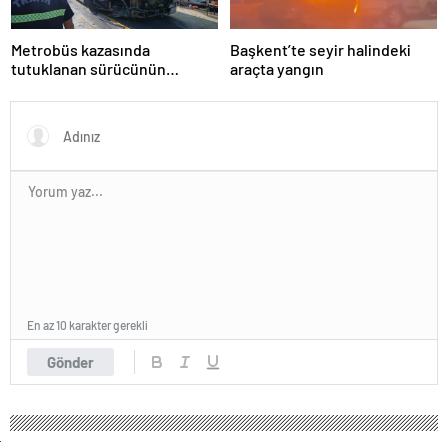
Metrobüs kazasında
Başkent’te seyir halindeki
tutuklanan sürücünün
araçta yangın
ifadesine ulaşıldı
En az 10 karakter gerekli
Gönder