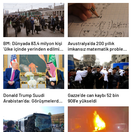
BM: Dünyada 83,4 milyon kişi
Avustralya’da 200 yıllık
‘ülke içinde yerinden edilmiş’
imkansız matematik problemi
olarak yaşıyor
çözüldü
Donald Trump Suudi
Gazze’de can kaybı 52 bin
Arabistan’da: Görüşmelerde
908’e yükseldi
uyukladı