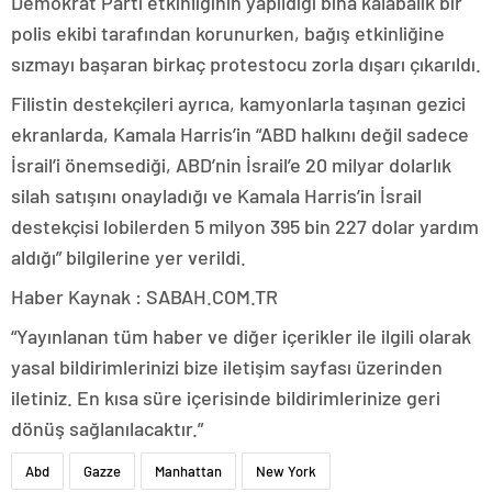
Demokrat Parti etkinliğinin yapıldığı bina kalabalık bir
polis ekibi tarafından korunurken, bağış etkinliğine
sızmayı başaran birkaç protestocu zorla dışarı çıkarıldı.
Filistin destekçileri ayrıca, kamyonlarla taşınan gezici
ekranlarda, Kamala Harris’in “ABD halkını değil sadece
İsrail’i önemsediği, ABD’nin İsrail’e 20 milyar dolarlık
silah satışını onayladığı ve Kamala Harris’in İsrail
destekçisi lobilerden 5 milyon 395 bin 227 dolar yardım
aldığı” bilgilerine yer verildi.
Haber Kaynak : SABAH.COM.TR
“Yayınlanan tüm haber ve diğer içerikler ile ilgili olarak
yasal bildirimlerinizi bize iletişim sayfası üzerinden
iletiniz. En kısa süre içerisinde bildirimlerinize geri
dönüş sağlanılacaktır.”
Abd
Gazze
Manhattan
New York