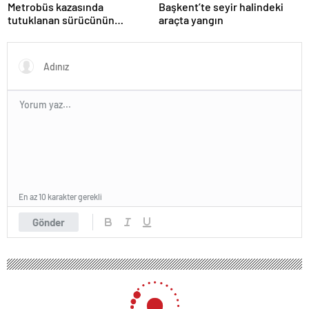
Metrobüs kazasında
Başkent’te seyir halindeki
tutuklanan sürücünün
araçta yangın
ifadesine ulaşıldı
En az 10 karakter gerekli
Gönder