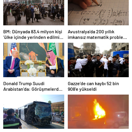
BM: Dünyada 83,4 milyon kişi
Avustralya’da 200 yıllık
‘ülke içinde yerinden edilmiş’
imkansız matematik problemi
olarak yaşıyor
çözüldü
Donald Trump Suudi
Gazze’de can kaybı 52 bin
Arabistan’da: Görüşmelerde
908’e yükseldi
uyukladı