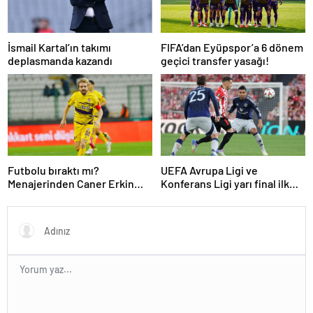
İsmail Kartal’ın takımı
FIFA’dan Eyüpspor’a 6 dönem
deplasmanda kazandı
geçici transfer yasağı!
Futbolu bıraktı mı?
UEFA Avrupa Ligi ve
Menajerinden Caner Erkin
Konferans Ligi yarı final ilk
açıklaması
maçları tamamlandı