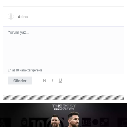
açıklaması
maçları tamamlandı
En az 10 karakter gerekli
Gönder