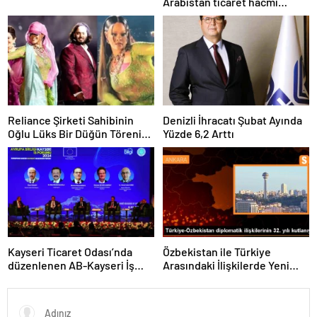
Arabistan ticaret hacmi
artacak
Reliance Şirketi Sahibinin
Denizli İhracatı Şubat Ayında
Oğlu Lüks Bir Düğün Töreni
Yüzde 6,2 Arttı
Düzenledi
Kayseri Ticaret Odası’nda
Özbekistan ile Türkiye
düzenlenen AB-Kayseri İş
Arasındaki İlişkilerde Yeni
Forumu’nda yeşil dönüşüm
Dönem
ve dijitalleşme vurgusu
yapıldı