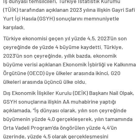
İş dünyası temsilcileri, Türkiye İstatistik Kurumu
(TÜİK) tarafından açıklanan 2023 yılına ilişkin Gayri Safi
Yurt İçi Hasıla (GSYH) sonuçlarını memnuniyetle
karşıladı.
Türkiye ekonomisi geçen yıl yüzde 4,5, 2023’ün son
çeyreğinde de yüzde 4 büyüme kaydetti. Türkiye,
2023’ün son çeyreğinde, yıllık bazda, ekonomik
büyüme verisi açıklanan Ekonomik İşbirliği ve Kalkınma
Örgütüne (OECD) üye ülkeler arasında ikinci, G20
ülkeleri arasında üçüncü ülke oldu.
Dış Ekonomik İlişkiler Kurulu (DEİK) Başkanı Nail Olpak,
GSYH sonuçlarına ilişkin AA muhabirine yaptığı
açıklamada, “İş dünyası olarak, yılın son çeyreğinde
büyümenin yüzde 4,0 gerçekleşerek, yılın tamamında
Orta Vadeli Program’da öngörülen yüzde 4,4’ün
üzerinde, yüzde 4,5 olarak gerçekleşmesini