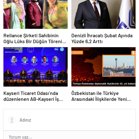
Reliance Şirketi Sahibinin
Denizli İhracatı Şubat Ayında
Oğlu Lüks Bir Düğün Töreni
Yüzde 6,2 Arttı
Düzenledi
Kayseri Ticaret Odası’nda
Özbekistan ile Türkiye
düzenlenen AB-Kayseri İş
Arasındaki İlişkilerde Yeni
Forumu’nda yeşil dönüşüm
Dönem
ve dijitalleşme vurgusu
yapıldı