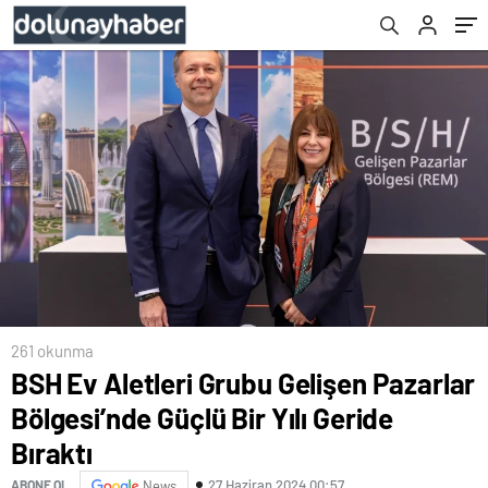
261 okunma
BSH Ev Aletleri Grubu Gelişen Pazarlar
Bölgesi’nde Güçlü Bir Yılı Geride
Bıraktı
27 Haziran 2024 00:57
ABONE OL
News