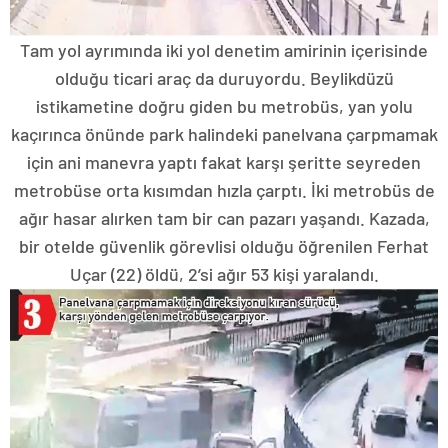
Tam yol ayrımında iki yol denetim amirinin içerisinde
olduğu ticari araç da duruyordu. Beylikdüzü
istikametine doğru giden bu metrobüs, yan yolu
kaçırınca önünde park halindeki panelvana çarpmamak
için ani manevra yaptı fakat karşı şeritte seyreden
metrobüse orta kısımdan hızla çarptı. İki metrobüs de
ağır hasar alırken tam bir can pazarı yaşandı. Kazada,
bir otelde güvenlik görevlisi olduğu öğrenilen Ferhat
Uçar (22) öldü, 2’si ağır 53 kişi yaralandı.