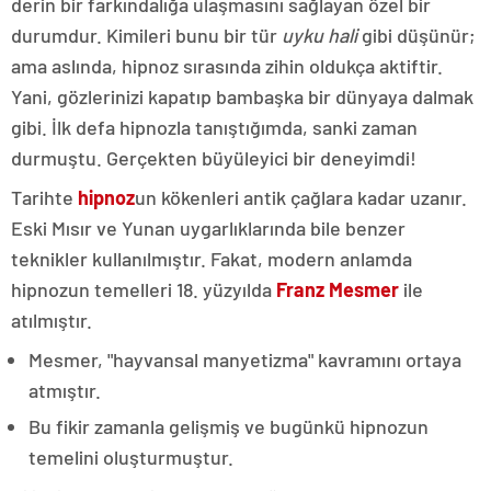
derin bir farkındalığa ulaşmasını sağlayan özel bir
durumdur. Kimileri bunu bir tür
uyku hali
gibi düşünür;
ama aslında, hipnoz sırasında zihin oldukça aktiftir.
Yani, gözlerinizi kapatıp bambaşka bir dünyaya dalmak
gibi. İlk defa hipnozla tanıştığımda, sanki zaman
durmuştu. Gerçekten büyüleyici bir deneyimdi!
Tarihte
hipnoz
un kökenleri antik çağlara kadar uzanır.
Eski Mısır ve Yunan uygarlıklarında bile benzer
teknikler kullanılmıştır. Fakat, modern anlamda
hipnozun temelleri 18. yüzyılda
Franz Mesmer
ile
atılmıştır.
Mesmer, "hayvansal manyetizma" kavramını ortaya
atmıştır.
Bu fikir zamanla gelişmiş ve bugünkü hipnozun
temelini oluşturmuştur.