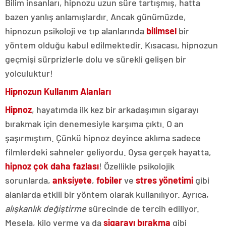
Bilim insanları, hipnozu uzun süre tartışmış, hatta
bazen yanlış anlamışlardır. Ancak günümüzde,
hipnozun psikoloji ve tıp alanlarında
bilimsel
bir
yöntem olduğu kabul edilmektedir. Kısacası, hipnozun
geçmişi sürprizlerle dolu ve sürekli gelişen bir
yolculuktur!
Hipnozun Kullanım Alanları
Hipnoz
, hayatımda ilk kez bir arkadaşımın sigarayı
bırakmak için denemesiyle karşıma çıktı. O an
şaşırmıştım. Çünkü hipnoz deyince aklıma sadece
filmlerdeki sahneler geliyordu. Oysa gerçek hayatta,
hipnoz çok daha fazlası
! Özellikle psikolojik
sorunlarda,
anksiyete
,
fobiler
ve
stres yönetimi
gibi
alanlarda etkili bir yöntem olarak kullanılıyor. Ayrıca,
alışkanlık değiştirme
sürecinde de tercih ediliyor.
Mesela, kilo verme ya da
sigarayı bırakma
gibi