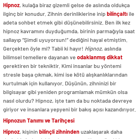
Hipnoz
, kulağa biraz gizemli gelse de aslında oldukça
ilginç bir konudur. Zihnin derinliklerine inip
bilinçaltı
ile
adeta sohbet etmek gibi düşünebilirsiniz. Ben ilk kez
hipnoz kavramını duyduğumda, birinin parmağıyla saat
sallayıp “Şimdi uyuyorsun!” dediğini hayal etmiştim.
Gerçekten öyle mi? Tabii ki hayır!
Hipnoz
, aslında
bilimsel temellere dayanan ve
odaklanmış dikkat
gerektiren bir tekniktir. Kimi insanlar bu yöntemi
stresle başa çıkmak, kimi ise kötü alışkanlıklarından
kurtulmak için kullanıyor. Düşünün, zihninizi bir
bilgisayar gibi yeniden programlamak mümkün olsa
nasıl olurdu? Hipnoz, işte tam da bu noktada devreye
giriyor ve insanlara yepyeni bir bakış açısı kazandırıyor.
Hipnozun Tanımı ve Tarihçesi
Hipnoz
, kişinin
bilinçli zihninden
uzaklaşarak daha