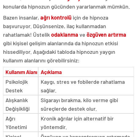
konularda hipnozun gücünden yararlanmak mümkün.
Bazen insanlar,
ağrı kontrolü
için de hipnoza
başvuruyor. Düşünsenize, ilaç kullanmadan
rahatlamak! Üstelik
odaklanma
ve
özgüven artırma
gibi kişisel gelişim alanlarında da hipnozun etkisi
hissediliyor. Aşağıdaki tabloda hipnozun yaygın
kullanım alanlarını görebilirsiniz:
Kullanım Alanı
Açıklama
Psikolojik
Kaygı, stres ve fobilerde rahatlama
Destek
sağlar.
Alışkanlık
Sigarayı bırakma, kilo verme gibi
Değişikliği
süreçlerde destek olur.
Ağrı
Kronik ağrılar için alternatif bir
Yönetimi
yöntemdir.
Kişisel
Özgüven ve konsantrasyon artırmada