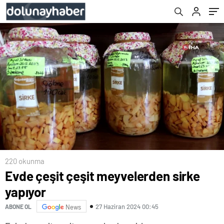
Lojistik Merkezi’ne ev sahipliği yapacak
220 okunma
Evde çeşit çeşit meyvelerden sirke
yapıyor
27 Haziran 2024 00:45
ABONE OL
News