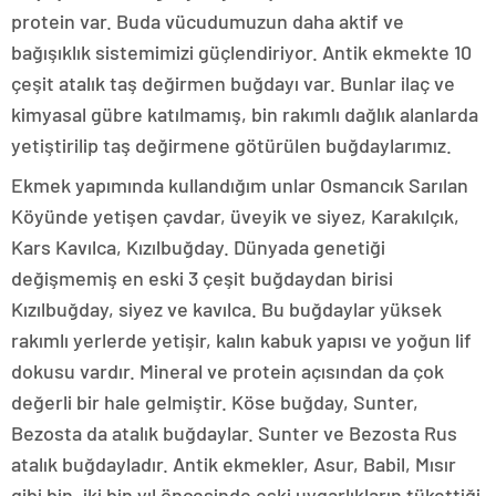
protein var. Buda vücudumuzun daha aktif ve
bağışıklık sistemimizi güçlendiriyor. Antik ekmekte 10
çeşit atalık taş değirmen buğdayı var. Bunlar ilaç ve
kimyasal gübre katılmamış, bin rakımlı dağlık alanlarda
yetiştirilip taş değirmene götürülen buğdaylarımız.
Ekmek yapımında kullandığım unlar Osmancık Sarılan
Köyünde yetişen çavdar, üveyik ve siyez, Karakılçık,
Kars Kavılca, Kızılbuğday. Dünyada genetiği
değişmemiş en eski 3 çeşit buğdaydan birisi
Kızılbuğday, siyez ve kavılca. Bu buğdaylar yüksek
rakımlı yerlerde yetişir, kalın kabuk yapısı ve yoğun lif
dokusu vardır. Mineral ve protein açısından da çok
değerli bir hale gelmiştir. Köse buğday, Sunter,
Bezosta da atalık buğdaylar. Sunter ve Bezosta Rus
atalık buğdayladır. Antik ekmekler, Asur, Babil, Mısır
gibi bin, iki bin yıl öncesinde eski uygarlıkların tükettiği