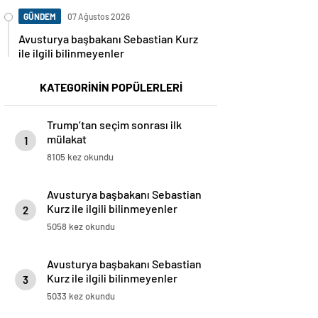
GÜNDEM
07 Ağustos 2026
Avusturya başbakanı Sebastian Kurz
ile ilgili bilinmeyenler
KATEGORİNİN POPÜLERLERİ
Trump’tan seçim sonrası ilk
mülakat
1
8105 kez okundu
Avusturya başbakanı Sebastian
Kurz ile ilgili bilinmeyenler
2
5058 kez okundu
Avusturya başbakanı Sebastian
Kurz ile ilgili bilinmeyenler
3
5033 kez okundu