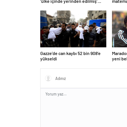
‘ülke içinde yerinden edilmiş’
matema
olarak yaşıyor
Gazze’de can kaybı 52 bin 908’e
Maradon
yükseldi
yeni be