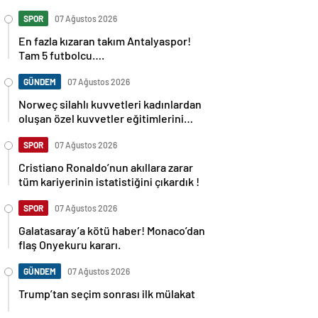
SPOR
07 Ağustos 2026
En fazla kızaran takım Antalyaspor!
Tam 5 futbolcu….
GÜNDEM
07 Ağustos 2026
Norweç silahlı kuvvetleri kadınlardan
oluşan özel kuvvetler eğitimlerini
başlattı.
SPOR
07 Ağustos 2026
Cristiano Ronaldo’nun akıllara zarar
tüm kariyerinin istatistiğini çıkardık !
SPOR
07 Ağustos 2026
Galatasaray’a kötü haber! Monaco’dan
flaş Onyekuru kararı.
GÜNDEM
07 Ağustos 2026
Trump’tan seçim sonrası ilk mülakat