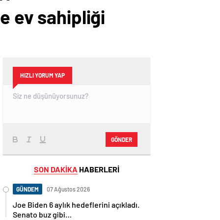
e ev sahipliği
HIZLI YORUM YAP
GÖNDER
SON DAKİKA
HABERLERİ
GÜNDEM
07 Ağustos 2026
Joe Biden 6 aylık hedeflerini açıkladı.
Senato buz gibi…