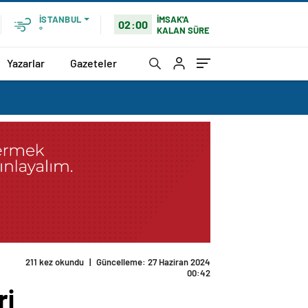
İMSAK'A
İSTANBUL
02:00
KALAN SÜRE
°
Yazarlar
Gazeteler
211 kez okundu
|
Güncelleme: 27 Haziran 2024
00:42
ri