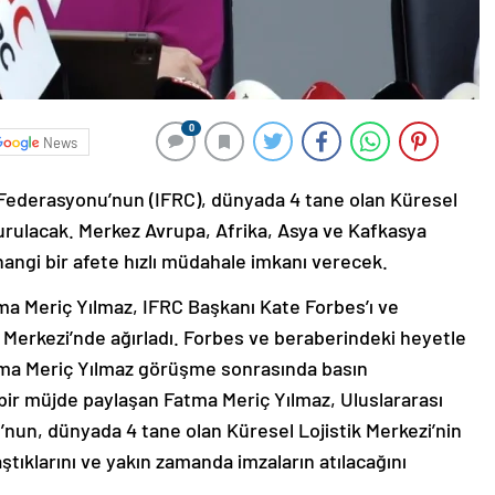
0
News
i Federasyonu’nun (IFRC), dünyada 4 tane olan Küresel
 kurulacak. Merkez Avrupa, Afrika, Asya ve Kafkasya
ngi bir afete hızlı müdahale imkanı verecek.
tma Meriç Yılmaz, IFRC Başkanı Kate Forbes’ı ve
 Merkezi’nde ağırladı. Forbes ve beraberindeki heyetle
tma Meriç Yılmaz görüşme sonrasında basın
ir müjde paylaşan Fatma Meriç Yılmaz, Uluslararası
’nun, dünyada 4 tane olan Küresel Lojistik Merkezi’nin
aştıklarını ve yakın zamanda imzaların atılacağını