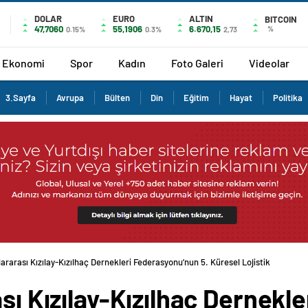
DOLAR
EURO
ALTIN
BITCOIN
47,7060
55,1906
6.670,15
%
0.15%
0.3%
2,73
Ekonomi
Spor
Kadın
Foto Galeri
Videolar
3.Sayfa
Avrupa
Bülten
Din
Eğitim
Hayat
Politika
lararası Kızılay-Kızılhaç Dernekleri Federasyonu’nun 5. Küresel Lojistik
sı Kızılay-Kızılhaç Dernekle