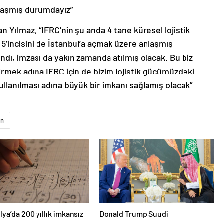
nlaşmış durumdayız”
n Yılmaz, “IFRC’nin şu anda 4 tane küresel lojistik
5’incisini de İstanbul’a açmak üzere anlaşmış
dı, imzası da yakın zamanda atılmış olacak. Bu biz
liştirmek adına IFRC için de bizim lojistik gücümüzdeki
ullanılması adına büyük bir imkanı sağlamış olacak”
an
lya’da 200 yıllık imkansız
Donald Trump Suudi