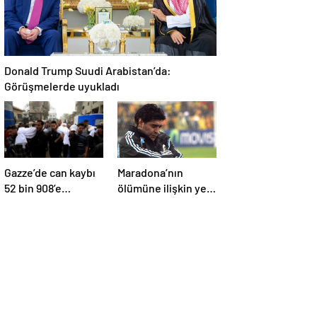
Donald Trump Suudi Arabistan’da:
Görüşmelerde uyukladı
Gazze’de can kaybı
Maradona’nın
52 bin 908’e
ölümüne ilişkin yeni
yükseldi
belgeler ortaya çıktı