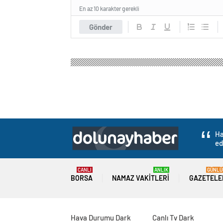
En az 10 karakter gerekli
Gönder
Ha
ed
CANLI
ANLIK
GÜNLÜ
BORSA
NAMAZ VAKITLERI
GAZETELE
Hava Durumu Dark
Canlı Tv Dark