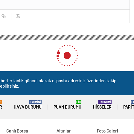
berleri anlık güncel olarak e-posta adresiniz üzerinden takip
ebilirsiniz.
K
TAHMİNİ
LİG
EKONOMİ
E
R
HAVA DURUMU
PUAN DURUMU
HISSELER
PARI
Canlı Borsa
Altınlar
Foto Galeri