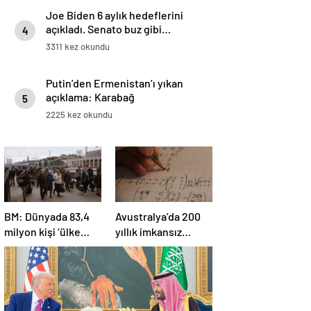
Joe Biden 6 aylık hedeflerini
açıkladı. Senato buz gibi…
4
3311 kez okundu
Putin’den Ermenistan’ı yıkan
açıklama: Karabağ
5
Azerbaycan’ın ayrılmaz bir
2225 kez okundu
parçasıdır!
BM: Dünyada 83,4
Avustralya’da 200
milyon kişi ‘ülke
yıllık imkansız
içinde yerinden
matematik
edilmiş’ olarak
problemi çözüldü
yaşıyor