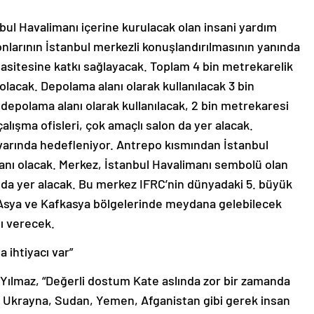
tanbul Havalimanı içerine kurulacak olan insani yardım
onlarının İstanbul merkezli konuşlandırılmasının yanında
sitesine katkı sağlayacak. Toplam 4 bin metrekarelik
lacak. Depolama alanı olarak kullanılacak 3 bin
epolama alanı olarak kullanılacak, 2 bin metrekaresi
alışma ofisleri, çok amaçlı salon da yer alacak.
varında hedefleniyor. Antrepo kısmından İstanbul
kanı olacak. Merkez, İstanbul Havalimanı sembolü olan
ında yer alacak. Bu merkez IFRC’nin dünyadaki 5. büyük
a, Asya ve Kafkasya bölgelerinde meydana gelebilecek
ı verecek.
 ihtiyacı var”
 Yılmaz, “Değerli dostum Kate aslında zor bir zamanda
a Ukrayna, Sudan, Yemen, Afganistan gibi gerek insan