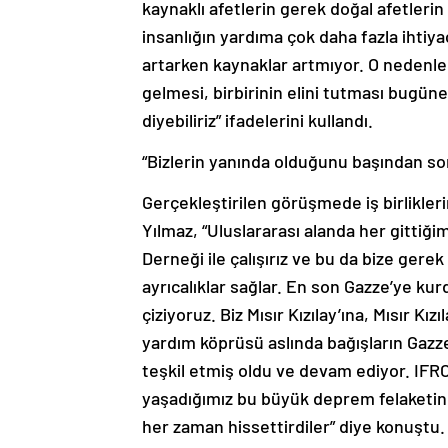
kaynaklı afetlerin gerek doğal afetler
insanlığın yardıma çok daha fazla ihtiyac
artarken kaynaklar artmıyor. O nedenle 
gelmesi, birbirinin elini tutması bugü
diyebiliriz” ifadelerini kullandı.
“Bizlerin yanında olduğunu başından so
Gerçekleştirilen görüşmede iş birlikleri
Yılmaz, “Uluslararası alanda her gittiğim
Derneği ile çalışırız ve bu da bize ger
ayrıcalıklar sağlar. En son Gazze’ye k
çiziyoruz. Biz Mısır Kızılay’ına, Mısır Kı
yardım köprüsü aslında bağışların Gazze’
teşkil etmiş oldu ve devam ediyor. IFR
yaşadığımız bu büyük deprem felaketin
her zaman hissettirdiler” diye konuştu.