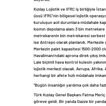
Kızılay Lojistik ve IFRC iş birliğiyle İs
üssü IFRC’nin bölgesel lojistik operasy
kuruluşun acil durumlara müdahale kapa
kısmın depolama alanı 3 bin metrekare o
metrekarenin bin metrekaresi serbest d
ise Antrepo olarak planlandı. Merkezle ç
Merkezin palet kapasitesi 1500-2000 ci
Havalimanı’ndaki aprona direk çıkış im
Lale biçimli hava kontrol kulesin yakın
lojistik merkezi olacak. Avrupa, Afrik
herhangi bir afete hızlı müdahale imkan
“Bugün insanlığın yardıma çok daha fazla
Türk Kızılay Genel Başkanı Fatma Meriç
göreve geldi. Bir yanda Gazze bir yand