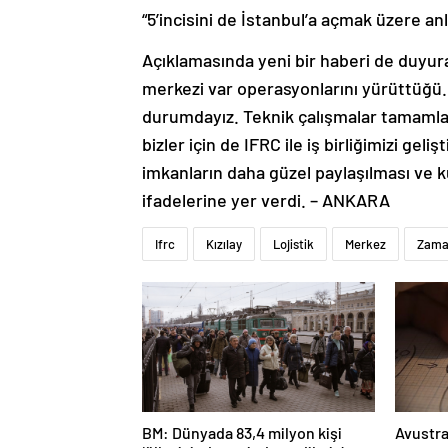
“5’incisini de İstanbul’a açmak üzere a
Açıklamasında yeni bir haberi de duyura
merkezi var operasyonlarını yürüttüğü. 
durumdayız. Teknik çalışmalar tamamlan
bizler için de IFRC ile iş birliğimizi ge
imkanların daha güzel paylaşılması ve k
ifadelerine yer verdi. – ANKARA
Ifrc
Kızılay
Lojistik
Merkez
Zam
BM: Dünyada 83,4 milyon kişi
Avustra