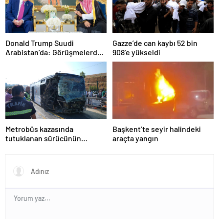
Donald Trump Suudi
Gazze’de can kaybı 52 bin
Arabistan’da: Görüşmelerde
908’e yükseldi
uyukladı
Metrobüs kazasında
Başkent’te seyir halindeki
tutuklanan sürücünün
araçta yangın
ifadesine ulaşıldı