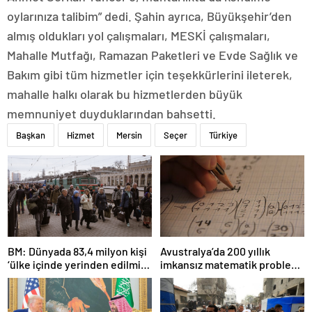
oylarınıza talibim” dedi. Şahin ayrıca, Büyükşehir’den
almış oldukları yol çalışmaları, MESKİ çalışmaları,
Mahalle Mutfağı, Ramazan Paketleri ve Evde Sağlık ve
Bakım gibi tüm hizmetler için teşekkürlerini ileterek,
mahalle halkı olarak bu hizmetlerden büyük
memnuniyet duyduklarından bahsetti.
Başkan
Hizmet
Mersin
Seçer
Türkiye
BM: Dünyada 83,4 milyon kişi
Avustralya’da 200 yıllık
‘ülke içinde yerinden edilmiş’
imkansız matematik problemi
olarak yaşıyor
çözüldü