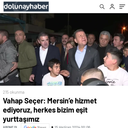
215 okunma
Vahap Seçer: Mersin’e hizmet
ediyoruz, herkes bizim eşit
yurttaşımız
15 Haziran 2024 00:06
ABONE OL
News