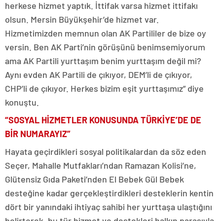
herkese hizmet yaptık. İttifak varsa hizmet ittifakı
olsun. Mersin Büyükşehir’de hizmet var.
Hizmetimizden memnun olan AK Partililer de bize oy
versin. Ben AK Parti’nin görüşünü benimsemiyorum
ama AK Partili yurttaşım benim yurttaşım değil mi?
Aynı evden AK Partili de çıkıyor, DEM’li de çıkıyor,
CHP’li de çıkıyor. Herkes bizim eşit yurttaşımız” diye
konuştu.
“SOSYAL HİZMETLER KONUSUNDA TÜRKİYE’DE DE
BİR NUMARAYIZ”
Hayata geçirdikleri sosyal politikalardan da söz eden
Seçer, Mahalle Mutfakları’ndan Ramazan Kolisi’ne,
Glütensiz Gıda Paketi’nden El Bebek Gül Bebek
desteğine kadar gerçekleştirdikleri desteklerin kentin
dört bir yanındaki ihtiyaç sahibi her yurttaşa ulaştığını
belirterek, bu tür hizmet ve destekleri halkın parasıyla