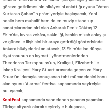
göreve getirilmesinin hikâyesini anlattığı oyunu “Vatan
Kurtaran Şaban”ın prömiyeriyle başlayacak. Yeni
neslin hem muhalif hem de en muzip stand-up
sanatçılarından biri olan Ankaralı Deniz Göktaş 12
Ekim’de, kıvrak zekâsı, sakinliği, keskin mizah anlayışı
ve güncelle ilişkisini bir araya getirdiği gösterisinde
Ankara hikâyelerini anlatacak. 13 Ekim’de ise dünya
tiyatrosunun en kıymetli yönetmenlerinden
Theodoros Terzopoulos’un, Kraliçe I. Elizabeth ile
İskoç Kraliçesi Mary Stuart arasında geçen ve Mary
Stuart’ın idamıyla sonuçlanan taht mücadelesini konu
alan oyunu “Alarme” festival kapsamında seyirciyle
buluşacak.
KentFest
kapsamında sahnelenen yabancı yapımlar,
Türkçe altyazılı olarak seyirciyle buluşacak.