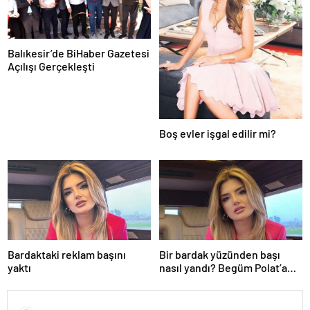
Balıkesir’de BiHaber Gazetesi
Açılışı Gerçekleşti
Boş evler işgal edilir mi?
Bardaktaki reklam başını
Bir bardak yüzünden başı
yaktı
nasıl yandı? Begüm Polat’a
beklenmedik yasa dışı bahis
reklamı soruşturması…