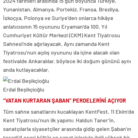
2024 tarihleri arasında 15 gün boyunca Türkiye,
Yunanistan, Almanya, Portekiz, Fransa, Brezilya,
İskoçya, Polonya ve Suriye’den onlarca hikâye
anlatıcısının 15 oyununu Eryaman’da 100. Yıl
Cumhuriyet Kültür Merkezi (CKM) Kent Tiyatrosu
Sahnesi’nde ağırlayacak. Aynı zamanda Kent
Tiyatrosu’nun açılış oyununu da içine alacak olan
festivalde Ankaralılar, böylece iki doğum gününü aynı
anda kutlayacaklar.
Erdal Beşikçioğlu
“VATAN KURTARAN ŞABAN”
PERDELERİNİ AÇIYOR
Tüm sahne sanatlarını kucaklayan KentFest, 11 Ekim’de
Kent Tiyatrosu’nun ilk yapımı; Haldun Taner’in,
sanatçılarla siyasetçiler arasında gidip gelen Şaban’ın
tesadüf eseri kültür ve sanat işleriyle ilgili yüksek bir