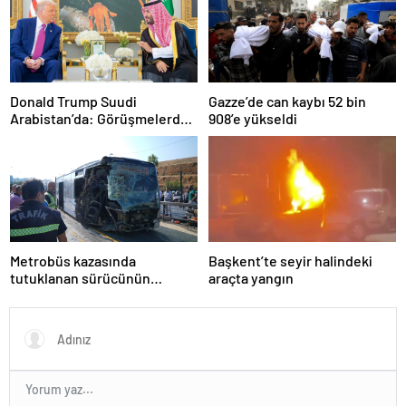
Donald Trump Suudi
Gazze’de can kaybı 52 bin
Arabistan’da: Görüşmelerde
908’e yükseldi
uyukladı
Metrobüs kazasında
Başkent’te seyir halindeki
tutuklanan sürücünün
araçta yangın
ifadesine ulaşıldı