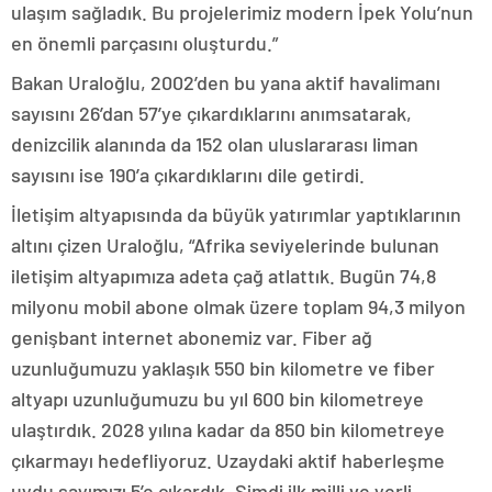
ulaşım sağladık. Bu projelerimiz modern İpek Yolu’nun
en önemli parçasını oluşturdu.”
Bakan Uraloğlu, 2002’den bu yana aktif havalimanı
sayısını 26’dan 57’ye çıkardıklarını anımsatarak,
denizcilik alanında da 152 olan uluslararası liman
sayısını ise 190’a çıkardıklarını dile getirdi.
İletişim altyapısında da büyük yatırımlar yaptıklarının
altını çizen Uraloğlu, “Afrika seviyelerinde bulunan
iletişim altyapımıza adeta çağ atlattık. Bugün 74,8
milyonu mobil abone olmak üzere toplam 94,3 milyon
genişbant internet abonemiz var. Fiber ağ
uzunluğumuzu yaklaşık 550 bin kilometre ve fiber
altyapı uzunluğumuzu bu yıl 600 bin kilometreye
ulaştırdık. 2028 yılına kadar da 850 bin kilometreye
çıkarmayı hedefliyoruz. Uzaydaki aktif haberleşme
uydu sayımızı 5’e çıkardık. Şimdi ilk milli ve yerli