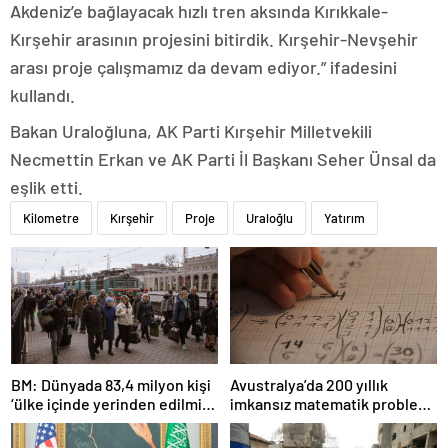
Akdeniz’e bağlayacak hızlı tren aksında Kırıkkale-
Kırşehir arasının projesini bitirdik. Kırşehir-Nevşehir
arası proje çalışmamız da devam ediyor.” ifadesini
kullandı.
Bakan Uraloğluna, AK Parti Kırşehir Milletvekili
Necmettin Erkan ve AK Parti İl Başkanı Seher Ünsal da
eşlik etti.
Kilometre
Kırşehir
Proje
Uraloğlu
Yatırım
BM: Dünyada 83,4 milyon kişi
Avustralya’da 200 yıllık
‘ülke içinde yerinden edilmiş’
imkansız matematik problemi
olarak yaşıyor
çözüldü