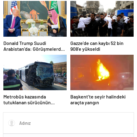
olarak yaşıyor
çözüldü
Donald Trump Suudi
Gazze’de can kaybı 52 bin
Arabistan’da: Görüşmelerde
908’e yükseldi
uyukladı
Metrobüs kazasında
Başkent’te seyir halindeki
tutuklanan sürücünün
araçta yangın
ifadesine ulaşıldı