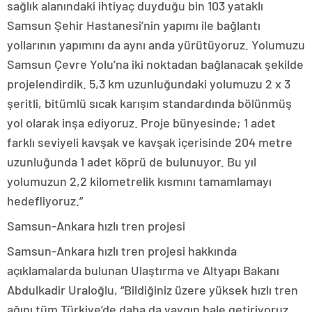
sağlık alanındaki ihtiyaç duyduğu bin 103 yataklı
Samsun Şehir Hastanesi’nin yapımı ile bağlantı
yollarının yapımını da aynı anda yürütüyoruz. Yolumuzu
Samsun Çevre Yolu’na iki noktadan bağlanacak şekilde
projelendirdik. 5,3 km uzunluğundaki yolumuzu 2 x 3
şeritli, bitümlü sıcak karışım standardında bölünmüş
yol olarak inşa ediyoruz. Proje bünyesinde; 1 adet
farklı seviyeli kavşak ve kavşak içerisinde 204 metre
uzunluğunda 1 adet köprü de bulunuyor. Bu yıl
yolumuzun 2,2 kilometrelik kısmını tamamlamayı
hedefliyoruz.”
Samsun-Ankara hızlı tren projesi
Samsun-Ankara hızlı tren projesi hakkında
açıklamalarda bulunan Ulaştırma ve Altyapı Bakanı
Abdulkadir Uraloğlu, “Bildiğiniz üzere yüksek hızlı tren
ağını tüm Türkiye’de daha da yaygın hale getiriyoruz.