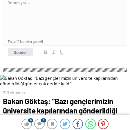
En az 10 karakter gerekli
Gönder
210 okunma
Bakan Göktaş: “Bazı gençlerimizin
üniversite kapılarından gönderildiği
günler çok geride kaldı”
0
0
0
0
16 Haziran 2024 12:09
ABONE OL
News