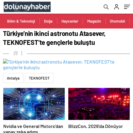
Bilim & Teknoloji
Doğa
Hayvanlar
Magazin
Otomobil
Türkiye’nin ikinci astronotu Atasever,
TEKNOFEST’te gençlerle buluştu
1
Antalya
TEKNOFEST
Nvidia ve General Motors’dan
BlizzCon, 2026’da Dönüyor
yapay zeka adımı