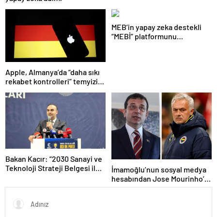
MEB’in yapay zeka destekli
“MEBİ” platformunu
kullananların sayısı 1 milyonu
aştı
Apple, Almanya’da “daha sıkı
rekabet kontrolleri” temyizini
kaybetti
Bakan Kacır: “2030 Sanayi ve
Teknoloji Strateji Belgesi ile
İmamoğlu’nun sosyal medya
yeni yatırım teşvik sistemi
hesabından Jose Mourinho’lu
devreye alınacak”
paylaşım