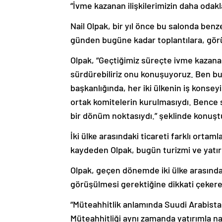
“İvme kazanan ilişkilerimizin daha odak
Nail Olpak, bir yıl önce bu salonda benz
günden bugüne kadar toplantılara, görüş
Olpak, “Geçtiğimiz süreçte ivme kazanan 
sürdürebiliriz onu konuşuyoruz. Ben bu
başkanlığında, her iki ülkenin iş konseyi 
ortak komitelerin kurulmasıydı. Bence 
bir dönüm noktasıydı.” şeklinde konuşt
İki ülke arasındaki ticareti farklı orta
kaydeden Olpak, bugün turizmi ve yatırı
Olpak, geçen dönemde iki ülke arasındak
görüşülmesi gerektiğine dikkati çekere
“Müteahhitlik anlamında Suudi Arabistan
Müteahhitliği aynı zamanda yatırımla nas