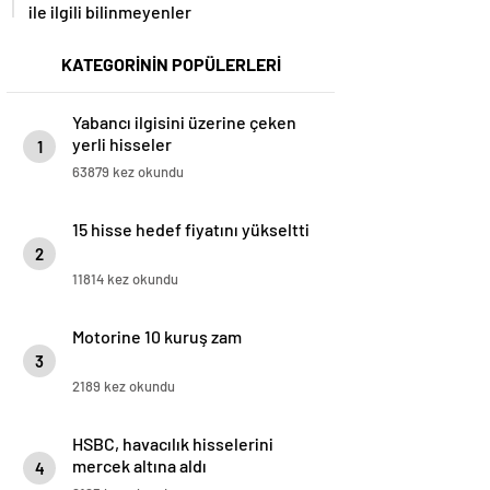
ile ilgili bilinmeyenler
KATEGORİNİN POPÜLERLERİ
Yabancı ilgisini üzerine çeken
yerli hisseler
1
63879 kez okundu
15 hisse hedef fiyatını yükseltti
2
11814 kez okundu
Motorine 10 kuruş zam
3
2189 kez okundu
HSBC, havacılık hisselerini
mercek altına aldı
4