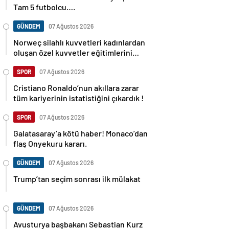
Tam 5 futbolcu….
GÜNDEM
07 Ağustos 2026
Norweç silahlı kuvvetleri kadınlardan
oluşan özel kuvvetler eğitimlerini
başlattı.
SPOR
07 Ağustos 2026
Cristiano Ronaldo’nun akıllara zarar
tüm kariyerinin istatistiğini çıkardık !
SPOR
07 Ağustos 2026
Galatasaray’a kötü haber! Monaco’dan
flaş Onyekuru kararı.
GÜNDEM
07 Ağustos 2026
Trump’tan seçim sonrası ilk mülakat
GÜNDEM
07 Ağustos 2026
Avusturya başbakanı Sebastian Kurz