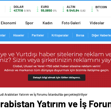
DOLAR
EURO
ALTIN
BITCOIN
47,7116
55,0650
6.545,84
%
0.16%
0%
0,82
Ekonomi
Spor
Kadın
Foto Galeri
Videolar
ınlar
Hisseler
Pariteler
Kritoparalar
Borsa
Diğer Haberle
udi Arabistan Yatırım ve İş Forumu İstanbul’da gerçekleştiriliyor
rabistan Yatırım ve İş Foru