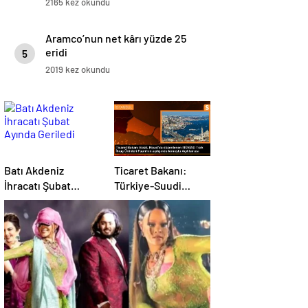
2165 kez okundu
Aramco’nun net kârı yüzde 25
eridi
5
2019 kez okundu
Batı Akdeniz
Ticaret Bakanı:
İhracatı Şubat
Türkiye-Suudi
Ayında Geriledi
Arabistan ticaret
hacmi artacak