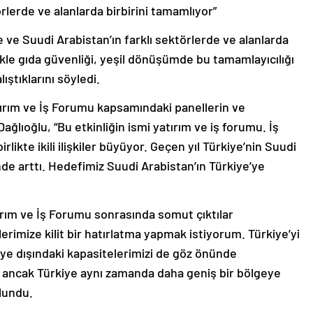
rlerde ve alanlarda birbirini tamamlıyor”
ve Suudi Arabistan’ın farklı sektörlerde ve alanlarda
likle gıda güvenliği, yeşil dönüşümde bu tamamlayıcılığı
ıştıklarını söyledi.
ırım ve İş Forumu kapsamındaki panellerin ve
ağlıoğlu, “Bu etkinliğin ismi yatırım ve iş forumu. İş
ikte ikili ilişkiler büyüyor. Geçen yıl Türkiye’nin Suudi
nde arttı. Hedefimiz Suudi Arabistan’ın Türkiye’ye
ırım ve İş Forumu sonrasında somut çıktılar
lerimize kilit bir hatırlatma yapmak istiyorum. Türkiye’yi
ye dışındaki kapasitelerimizi de göz önünde
k ancak Türkiye aynı zamanda daha geniş bir bölgeye
lundu.