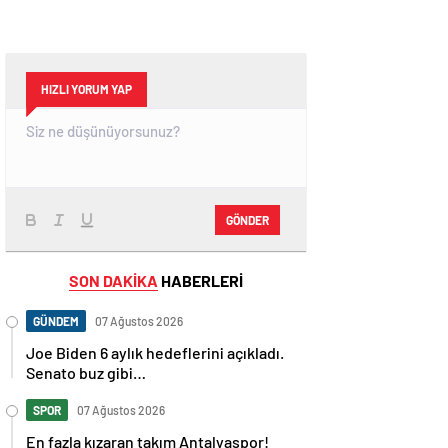
HIZLI YORUM YAP
GÖNDER
SON DAKİKA
HABERLERİ
GÜNDEM
07 Ağustos 2026
Joe Biden 6 aylık hedeflerini açıkladı.
Senato buz gibi…
SPOR
07 Ağustos 2026
En fazla kızaran takım Antalyaspor!