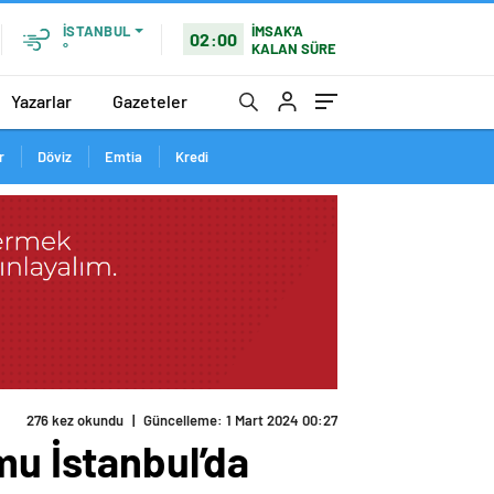
İMSAK'A
İSTANBUL
02:00
KALAN SÜRE
°
Yazarlar
Gazeteler
r
Döviz
Emtia
Kredi
276 kez okundu
|
Güncelleme: 1 Mart 2024 00:27
mu İstanbul’da