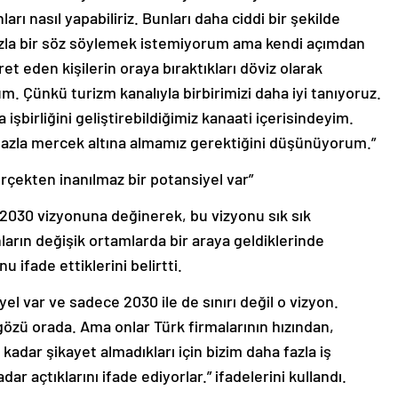
rı nasıl yapabiliriz. Bunları daha ciddi bir şekilde
azla bir söz söylemek istemiyorum ama kendi açımdan
et eden kişilerin oraya bıraktıkları döviz olarak
 Çünkü turizm kanalıyla birbirimizi daha iyi tanıyoruz.
 işbirliğini geliştirebildiğimiz kanaati içerisindeyim.
fazla mercek altına almamız gerektiğini düşünüyorum.”
rçekten inanılmaz bir potansiyel var”
 2030 vizyonuna değinerek, bu vizyonu sık sık
ların değişik ortamlarda bir araya geldiklerinde
u ifade ettiklerini belirtti.
el var ve sadece 2030 ile de sınırı değil o vizyon.
özü orada. Ama onlar Türk firmalarının hızından,
adar şikayet almadıkları için bizim daha fazla iş
r açtıklarını ifade ediyorlar.” ifadelerini kullandı.