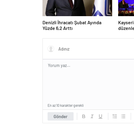
Denizli İhracatı Şubat Ayında
Kayseri
Yüzde 6,2 Arttı
düzenle
Forumu
dijital
En az 10 karakter gerekli
Gönder