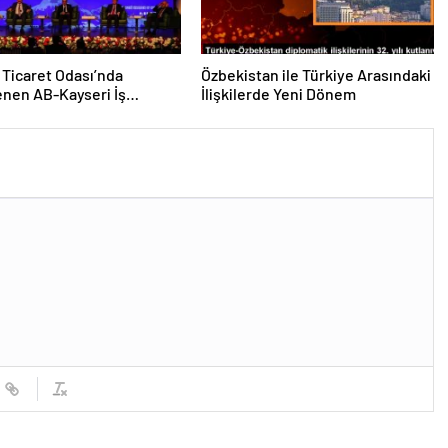
 Ticaret Odası’nda
Özbekistan ile Türkiye Arasındaki
nen AB-Kayseri İş
İlişkilerde Yeni Dönem
’nda yeşil dönüşüm ve
leşme vurgusu yapıldı