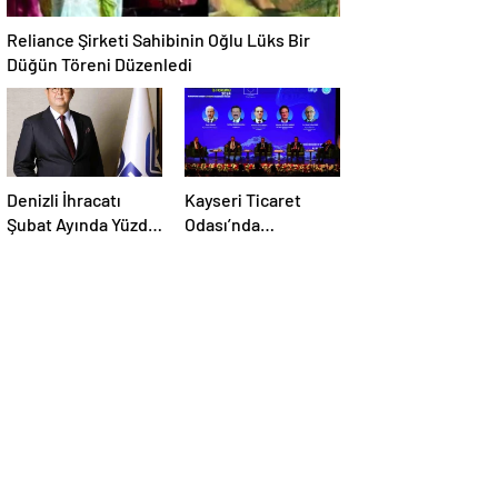
Reliance Şirketi Sahibinin Oğlu Lüks Bir
Düğün Töreni Düzenledi
Denizli İhracatı
Kayseri Ticaret
Şubat Ayında Yüzde
Odası’nda
6,2 Arttı
düzenlenen AB-
Kayseri İş
Forumu’nda yeşil
dönüşüm ve
dijitalleşme
vurgusu yapıldı