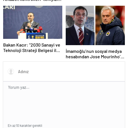
kaybetti
Bakan Kacır: “2030 Sanayi ve
Teknoloji Strateji Belgesi ile
İmamoğlu’nun sosyal medya
yeni yatırım teşvik sistemi
hesabından Jose Mourinho’lu
devreye alınacak”
paylaşım
En az 10 karakter gerekli