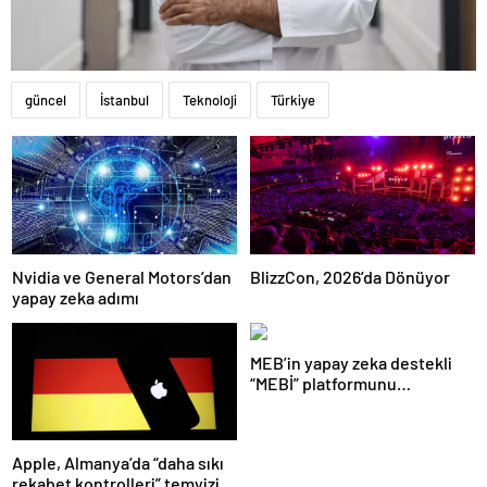
güncel
İstanbul
Teknoloji
Türkiye
Nvidia ve General Motors’dan
BlizzCon, 2026’da Dönüyor
yapay zeka adımı
MEB’in yapay zeka destekli
“MEBİ” platformunu
kullananların sayısı 1 milyonu
aştı
Apple, Almanya’da “daha sıkı
rekabet kontrolleri” temyizini