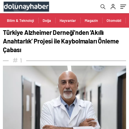
Çabası
Bilim & Teknoloji
Doğa
Hayvanlar
Magazin
Otomobil
Türkiye Alzheimer Derneği’nden ‘Akıllı
Anahtarlık’ Projesi ile Kaybolmaları Önleme
Çabası
1