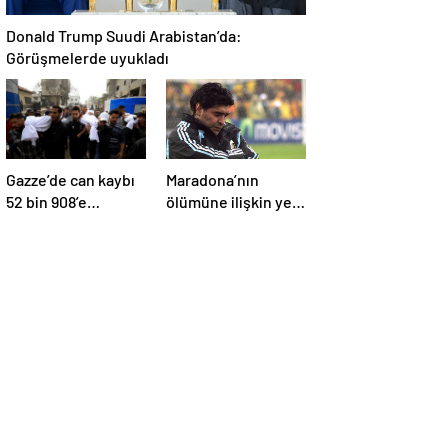
Donald Trump Suudi Arabistan’da:
Görüşmelerde uyukladı
Gazze’de can kaybı
Maradona’nın
52 bin 908’e
ölümüne ilişkin yeni
yükseldi
belgeler ortaya çıktı