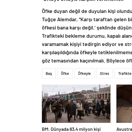
Öfke duyan değil de duyulan kişi olund
Tuğçe Alemdar, “Karşı taraftan gelen bir
öfkesi bana karşı değil.’ şeklinde düşü
Trafikteki bekleme durumu, kapalı alan
varamamak kişiyi tedirgin ediyor ve stres
karşılaşıldığında öfkeyle tetiklenilmeme
göz temasından kaçınılmalı. Böylece öf
Baş
Öfke
Öfkeyle
Stres
Trafikte
BM: Dünyada 83,4 milyon kişi
Avustra