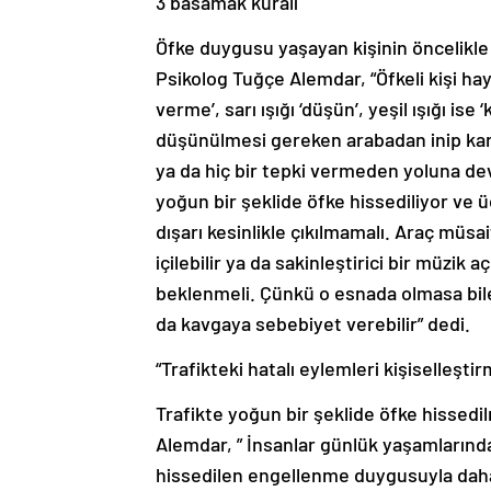
3 basamak kuralı
Öfke duygusu yaşayan kişinin öncelikle
Psikolog Tuğçe Alemdar, “Öfkeli kişi haya
verme’, sarı ışığı ‘düşün’, yeşil ışığı ise
düşünülmesi gereken arabadan inip karş
ya da hiç bir tepki vermeden yoluna dev
yoğun bir şeklide öfke hissediliyor ve
dışarı kesinlikle çıkılmamalı. Araç müsai
içilebilir ya da sakinleştirici bir müzik 
beklenmeli. Çünkü o esnada olmasa bil
da kavgaya sebebiyet verebilir” dedi.
“Trafikteki hatalı eylemleri kişiselleştir
Trafikte yoğun bir şeklide öfke hissed
Alemdar, ” İnsanlar günlük yaşamlarında 
hissedilen engellenme duygusuyla daha 