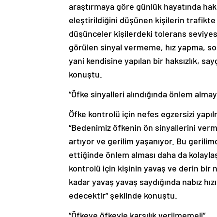
araştırmaya göre günlük hayatında haksı
eleştirildiğini düşünen kişilerin trafikt
düşünceler kişilerdeki tolerans seviye
görülen sinyal vermeme, hız yapma, soll
yani kendisine yapılan bir haksızlık, say
konuştu.
“Öfke sinyalleri alındığında önlem alma
Öfke kontrolü için nefes egzersizi yap
“Bedenimiz öfkenin ön sinyallerini verm
artıyor ve gerilim yaşanıyor. Bu gerilimd
ettiğinde önlem alması daha da kolayla
kontrolü için kişinin yavaş ve derin bir
kadar yavaş yavaş saydığında nabız hız
edecektir” şeklinde konuştu.
“Öfkeye öfkeyle karşılık verilmemeli”