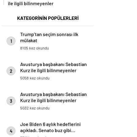
ile ilgili bilinmeyenler
KATEGORİNİN POPÜLERLERİ
Trump’tan seçim sonrası ilk
mülakat
1
8105 kez okundu
Avusturya başbakanı Sebastian
Kurz ile ilgili bilinmeyenler
2
5058 kez okundu
Avusturya başbakanı Sebastian
Kurz ile ilgili bilinmeyenler
3
5032 kez okundu
Joe Biden 6 aylık hedeflerini
açıkladı. Senato buz gibi…
4