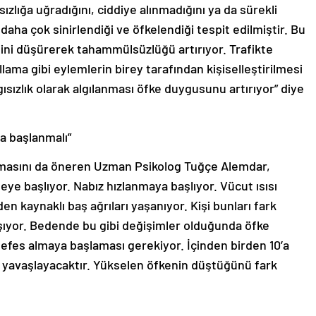
zlığa uğradığını, ciddiye alınmadığını ya da sürekli
e daha çok sinirlendiği ve öfkelendiği tespit edilmiştir. Bu
sini düşürerek tahammülsüzlüğü artırıyor. Trafikte
ama gibi eylemlerin birey tarafından kişiselleştirilmesi
gısızlık olarak algılanması öfke duygusunu artırıyor” diye
ya başlanmalı”
ılmasını da öneren Uzman Psikolog Tuğçe Alemdar,
eye başlıyor. Nabız hızlanmaya başlıyor. Vücut ısısı
en kaynaklı baş ağrıları yaşanıyor. Kişi bunları fark
şıyor. Bedende bu gibi değişimler olduğunda öfke
 nefes almaya başlaması gerekiyor. İçinden birden 10’a
ı yavaşlayacaktır. Yükselen öfkenin düştüğünü fark