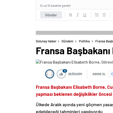
En az 10 karakter gerekli
Gönder
Dolunay Haber
Gündem
Politika
Fransa Başba
Fransa Başbakanı E
0
BEĞENDİM
ABONE OL
Fransa Başbakanı Elisabeth Borne, 
yapması beklenen değişiklikler öncesi g
Ülkede Aralık ayında yeni göçmen yasası
edebileceği tahminleri yapılıyordu.