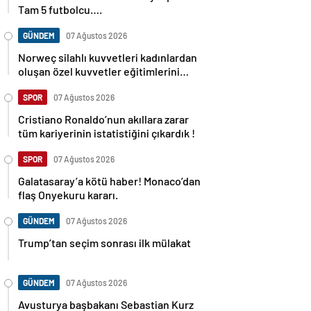
Tam 5 futbolcu….
GÜNDEM
07 Ağustos 2026
Norweç silahlı kuvvetleri kadınlardan
oluşan özel kuvvetler eğitimlerini
başlattı.
SPOR
07 Ağustos 2026
Cristiano Ronaldo’nun akıllara zarar
tüm kariyerinin istatistiğini çıkardık !
SPOR
07 Ağustos 2026
Galatasaray’a kötü haber! Monaco’dan
flaş Onyekuru kararı.
GÜNDEM
07 Ağustos 2026
Trump’tan seçim sonrası ilk mülakat
GÜNDEM
07 Ağustos 2026
Avusturya başbakanı Sebastian Kurz