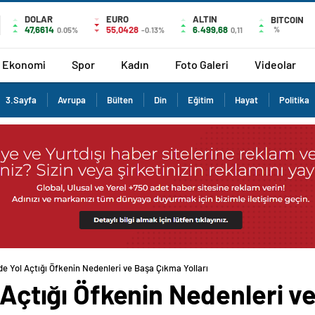
DOLAR
EURO
ALTIN
BITCOIN
47,6614
55,0428
6.499,68
%
0.05%
-0.13%
0,11
Ekonomi
Spor
Kadın
Foto Galeri
Videolar
3.Sayfa
Avrupa
Bülten
Din
Eğitim
Hayat
Politika
ide Yol Açtığı Öfkenin Nedenleri ve Başa Çıkma Yolları
l Açtığı Öfkenin Nedenleri 