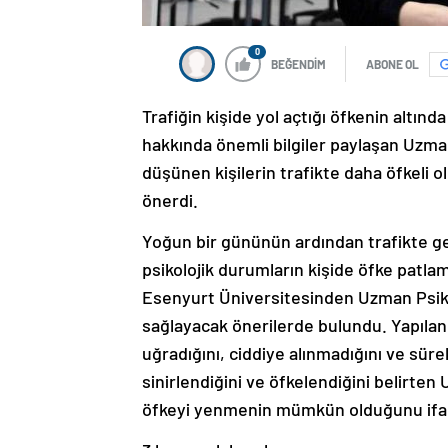
0
BEĞENDİM
ABONE OL
Trafiğin kişide yol açtığı öfkenin altınd
hakkında önemli bilgiler paylaşan Uzma
düşünen kişilerin trafikte daha öfkeli o
önerdi.
Yoğun bir gününün ardından trafikte geçi
psikolojik durumların kişide öfke pat
Esenyurt Üniversitesinden Uzman Psik
sağlayacak önerilerde bulundu. Yapılan
uğradığını, ciddiye alınmadığını ve sürek
sinirlendiğini ve öfkelendiğini belirte
öfkeyi yenmenin mümkün olduğunu ifad