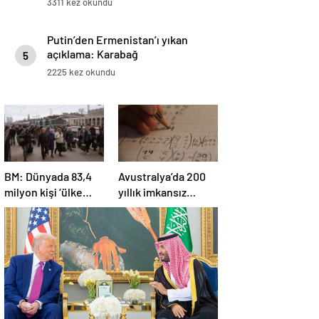
3311 kez okundu
Putin’den Ermenistan’ı yıkan
açıklama: Karabağ
5
Azerbaycan’ın ayrılmaz bir
2225 kez okundu
parçasıdır!
BM: Dünyada 83,4
Avustralya’da 200
milyon kişi ‘ülke
yıllık imkansız
içinde yerinden
matematik
edilmiş’ olarak
problemi çözüldü
yaşıyor