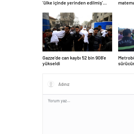
‘ülke içinde yerinden edilmiş’
matema
olarak yaşıyor
Gazze’de can kaybı 52 bin 908’e
Metrobü
yükseldi
sürücün