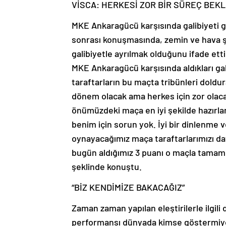
VİSCA: HERKESİ ZOR BİR SÜREÇ BEKL
MKE Ankaragücü karşısında galibiyeti 
sonrası konuşmasında, zemin ve hava şar
galibiyetle ayrılmak olduğunu ifade ett
MKE Ankaragücü karşısında aldıkları gal
taraftarların bu maçta tribünleri doldur
dönem olacak ama herkes için zor olaca
önümüzdeki maça en iyi şekilde hazırlan
benim için sorun yok. İyi bir dinlenme 
oynayacağımız maça taraftarlarımızı da
bugün aldığımız 3 puanı o maçla tamam
şeklinde konuştu.
“BİZ KENDİMİZE BAKACAĞIZ”
Zaman zaman yapılan eleştirilerle ilgili
performansı dünyada kimse göstermiyor.