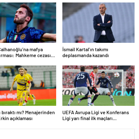
Çalhanoğlu’na mafya
İsmail Kartal’ın takımı
urması: Mahkeme cezasını
deplasmanda kazandı
ı
 bıraktı mı? Menajerinden
UEFA Avrupa Ligi ve Konferans
rkin açıklaması
Ligi yarı final ilk maçları
tamamlandı