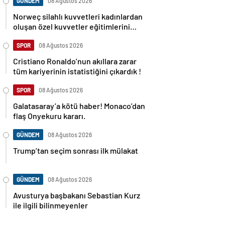
GÜNDEM
08 Ağustos 2026
Norweç silahlı kuvvetleri kadınlardan
oluşan özel kuvvetler eğitimlerini
başlattı.
SPOR
08 Ağustos 2026
Cristiano Ronaldo’nun akıllara zarar
tüm kariyerinin istatistiğini çıkardık !
SPOR
08 Ağustos 2026
Galatasaray’a kötü haber! Monaco’dan
flaş Onyekuru kararı.
GÜNDEM
08 Ağustos 2026
Trump’tan seçim sonrası ilk mülakat
GÜNDEM
08 Ağustos 2026
Avusturya başbakanı Sebastian Kurz
ile ilgili bilinmeyenler