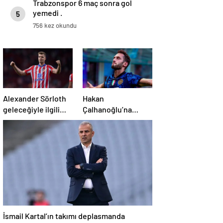
Trabzonspor 6 maç sonra gol
yemedi .
5
756 kez okundu
Alexander Sörloth
Hakan
geleceğiyle ilgili
Çalhanoğlu’na
konuştu
mafya
soruşturması:
Mahkeme cezasını
açıkladı
İsmail Kartal’ın takımı deplasmanda