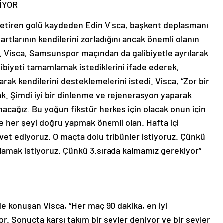
İYOR
getiren golü kaydeden Edin Visca, başkent deplasmanı
tlarının kendilerini zorladığını ancak önemli olanın
i. Visca, Samsunspor maçından da galibiyetle ayrılarak
ibiyeti tamamlamak istediklerini ifade ederek,
arak kendilerini desteklemelerini istedi. Visca, “Zor bir
k. Şimdi iyi bir dinlenme ve rejenerasyon yaparak
acağız. Bu yoğun fikstür herkes için olacak onun için
ve her şeyi doğru yapmak önemli olan. Hafta içi
vet ediyoruz. O maçta dolu tribünler istiyoruz. Çünkü
lamak istiyoruz. Çünkü 3.sırada kalmamız gerekiyor”
 de konuşan Visca, “Her maç 90 dakika, en iyi
 Sonuçta karşı takım bir şeyler deniyor ve bir şeyler