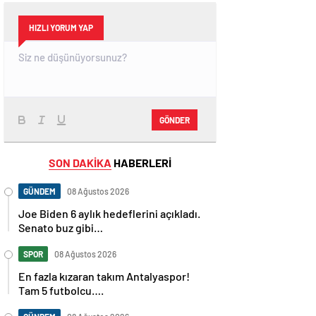
HIZLI YORUM YAP
GÖNDER
SON DAKİKA
HABERLERİ
GÜNDEM
08 Ağustos 2026
Joe Biden 6 aylık hedeflerini açıkladı.
Senato buz gibi…
SPOR
08 Ağustos 2026
En fazla kızaran takım Antalyaspor!
Tam 5 futbolcu….