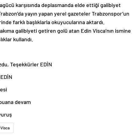
ücü karşısında deplasmanda elde ettiği galibiyet
 Trabzon’da yayın yapan yerel gazeteler Trabzonspor’un
nde farklı başlıklarla okuyucularına aktardı.
akıma galibiyeti getiren golü atan Edin Visca’nın ismine
ıklar kullandı.
ozdu, Teşekkürler EDİN
 EDİN
yesi
 puana devam
vuruş
Visca