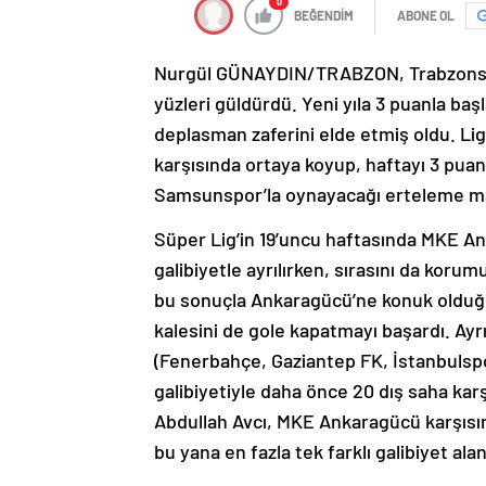
0
BEĞENDİM
ABONE OL
Nurgül GÜNAYDIN/TRABZON, Trabzonsp
yüzleri güldürdü. Yeni yıla 3 puanla baş
deplasman zaferini elde etmiş oldu. Li
karşısında ortaya koyup, haftayı 3 puanl
Samsunspor’la oynayacağı erteleme maç
Süper Lig’in 19’uncu haftasında MKE A
galibiyetle ayrılırken, sırasını da kor
bu sonuçla Ankaragücü’ne konuk olduğu 
kalesini de gole kapatmayı başardı. Ayr
(Fenerbahçe, Gaziantep FK, İstanbuls
galibiyetiyle daha önce 20 dış saha karş
Abdullah Avcı, MKE Ankaragücü karşısın
bu yana en fazla tek farklı galibiyet alan