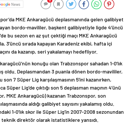
0
News
or’da MKE Ankaragücü deplasmanında gelen galibiyet
layan bordo-mavililer, başkent galibiyetiyle ligde 4’üncü
g’de bu sezon en az şut çektiği maçı MKE Ankaragücü
a, 3’üncü sırada kapayan Karadeniz ekibi, hafta içi
ını da kazanıp, seri yakalamayı hedefliyor.
nkaragücü’nün konuğu olan Trabzonspor sahadan 1-0’lık
umuş oldu. Deplasmandan 3 puanla dönen bordo-mavililer,
son 7 Süper Lig karşılaşmasının 5’ini kazanırken,
ıca Süper Lig’de çıktığı son 5 deplasman maçının 4’ünü
por, MKE Ankaragücü) kazanan Trabzonspor, son
ılaşmasında aldığı galibiyet sayısını yakalamış oldu.
daki 1-0’lık skor ile Süper Lig’in 2007-2008 sezonundan
 teknik direktör olarak istatistiklere yansıdı.