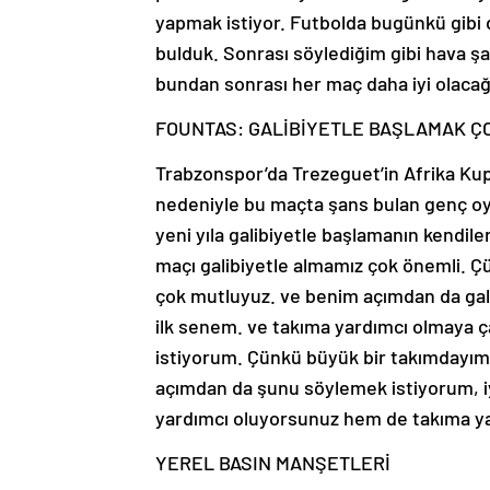
yapmak istiyor. Futbolda bugünkü gibi 
bulduk. Sonrası söylediğim gibi hava şa
bundan sonrası her maç daha iyi olacağı
FOUNTAS: GALİBİYETLE BAŞLAMAK ÇO
Trabzonspor’da Trezeguet’in Afrika Kupas
nedeniyle bu maçta şans bulan genç o
yeni yıla galibiyetle başlamanın kendiler
maçı galibiyetle almamız çok önemli. Çün
çok mutluyuz. ve benim açımdan da gali
ilk senem. ve takıma yardımcı olmaya 
istiyorum. Çünkü büyük bir takımdayım
açımdan da şunu söylemek istiyorum, i
yardımcı oluyorsunuz hem de takıma ya
YEREL BASIN MANŞETLERİ