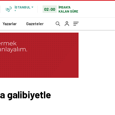
İMSAK'A
İSTANBUL
02:00
KALAN SÜRE
°
Yazarlar
Gazeteler
 galibiyetle