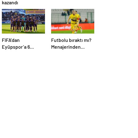
kazandı
FIFA’dan
Futbolu bıraktı mı?
Eyüpspor’a 6
Menajerinden
dönem geçici
Caner Erkin
transfer yasağı!
açıklaması