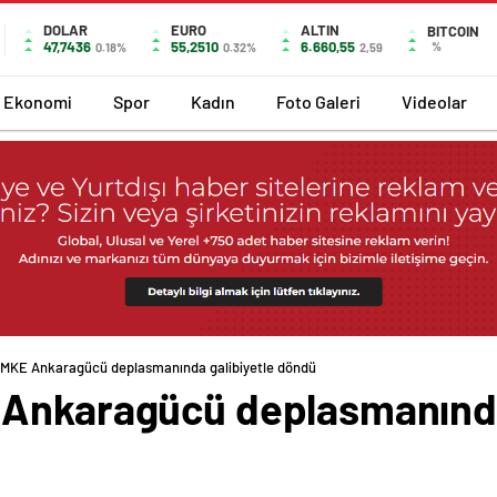
DOLAR
EURO
ALTIN
BITCOIN
47,7436
55,2510
6.660,55
%
0.18%
0.32%
2,59
Ekonomi
Spor
Kadın
Foto Galeri
Videolar
 MKE Ankaragücü deplasmanında galibiyetle döndü
Ankaragücü deplasmanında