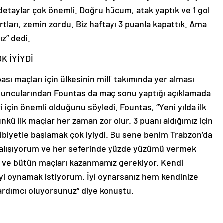
detaylar çok önemli. Doğru hücum, atak yaptık ve 1 gol
rtları, zemin zordu. Biz haftayı 3 puanla kapattık. Ama
z” dedi.
K İYİYDİ
ı maçları için ülkesinin milli takımında yer alması
yuncularından Fountas da maç sonu yaptığı açıklamada
i için önemli olduğunu söyledi. Fountas, “Yeni yılda ilk
kü ilk maçlar her zaman zor olur. 3 puanı aldığımız için
biyetle başlamak çok iyiydi. Bu sene benim Trabzon’da
çalışıyorum ve her seferinde yüzde yüzümü vermek
 ve bütün maçları kazanmamız gerekiyor. Kendi
yi oynamak istiyorum. İyi oynarsanız hem kendinize
rdımcı oluyorsunuz” diye konuştu.