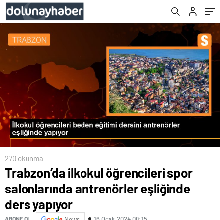
yapıyor
270 okunma
Trabzon’da ilkokul öğrencileri spor
salonlarında antrenörler eşliğinde
ders yapıyor
16 Ocak 2024 00:15
ABONE OL
News