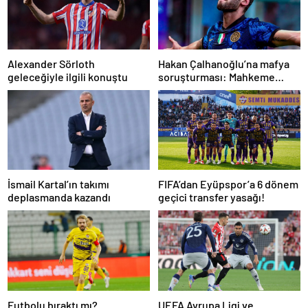
Alexander Sörloth
Hakan Çalhanoğlu’na mafya
geleceğiyle ilgili konuştu
soruşturması: Mahkeme
cezasını açıkladı
İsmail Kartal’ın takımı
FIFA’dan Eyüpspor’a 6 dönem
deplasmanda kazandı
geçici transfer yasağı!
Futbolu bıraktı mı?
UEFA Avrupa Ligi ve