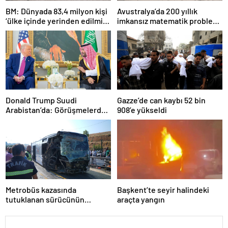
BM: Dünyada 83,4 milyon kişi
Avustralya’da 200 yıllık
‘ülke içinde yerinden edilmiş’
imkansız matematik problemi
olarak yaşıyor
çözüldü
Donald Trump Suudi
Gazze’de can kaybı 52 bin
Arabistan’da: Görüşmelerde
908’e yükseldi
uyukladı
Metrobüs kazasında
Başkent’te seyir halindeki
tutuklanan sürücünün
araçta yangın
ifadesine ulaşıldı