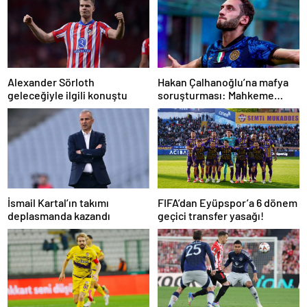
Alexander Sörloth
Hakan Çalhanoğlu’na mafya
geleceğiyle ilgili konuştu
soruşturması: Mahkeme
cezasını açıkladı
İsmail Kartal’ın takımı
FIFA’dan Eyüpspor’a 6 dönem
deplasmanda kazandı
geçici transfer yasağı!