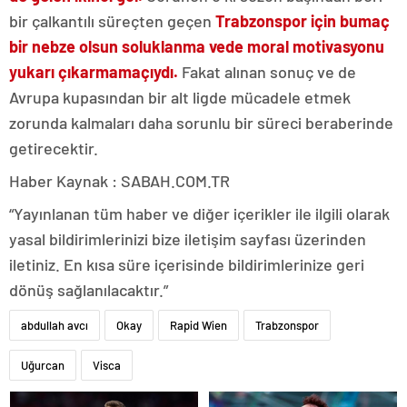
bir çalkantılı süreçten geçen
Trabzonspor için bu
maç
bir nebze olsun soluklanma ve
de moral motivasyonu
yukarı çıkarma
maçıydı.
Fakat alınan sonuç ve de
Avrupa kupasından bir alt ligde mücadele etmek
zorunda kalmaları daha sorunlu bir süreci beraberinde
getirecektir.
Haber Kaynak : SABAH.COM.TR
“Yayınlanan tüm haber ve diğer içerikler ile ilgili olarak
yasal bildirimlerinizi bize iletişim sayfası üzerinden
iletiniz. En kısa süre içerisinde bildirimlerinize geri
dönüş sağlanılacaktır.”
abdullah avcı
Okay
Rapid Wien
Trabzonspor
Uğurcan
Visca