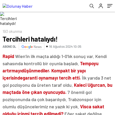
193 okunma
Tercihleri hatalıydı!
16 Ağustos 2024 10:05
ABONE OL
News
Rapid
Wien’in ilk maçta aldığı 1-0’lık sonuç var. Kendi
sahasında kontrollü bir oyunla başladı.
Tempoyu
artırmayı
düşünmediler. Kompakt bir yapı
içerisinde
garanti oynamayı tercih etti.
İlk yarıda 3 net
gol pozisyonu da üreten taraf oldu.
Kaleci Uğurcan, bu
maçta
da öne çıkan oyuncuydu.
7 önemli gol
pozisyonunda da çok başarılıydı. Trabzonspor için
olumlu düşüncelerimiz ne yazık ki yok.
Visca sakat
olduğu için
mi tercih edilmedi?
Eğer sakat değilse