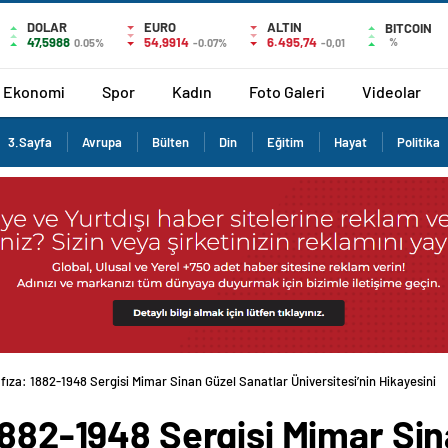
DOLAR
EURO
ALTIN
BITCOIN
47,5988
54,9914
6.495,74
%
0.05%
-0.07%
-0,01
Ekonomi
Spor
Kadın
Foto Galeri
Videolar
3.Sayfa
Avrupa
Bülten
Din
Eğitim
Hayat
Politika
fıza: 1882-1948 Sergisi Mimar Sinan Güzel Sanatlar Üniversitesi’nin Hikayesini
1882-1948 Sergisi Mimar Sin