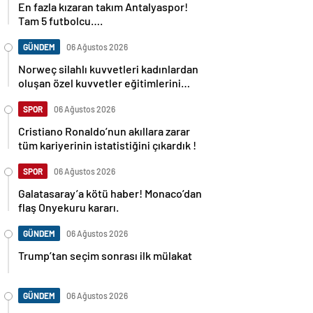
En fazla kızaran takım Antalyaspor!
Tam 5 futbolcu….
GÜNDEM
06 Ağustos 2026
Norweç silahlı kuvvetleri kadınlardan
oluşan özel kuvvetler eğitimlerini
başlattı.
SPOR
06 Ağustos 2026
Cristiano Ronaldo’nun akıllara zarar
tüm kariyerinin istatistiğini çıkardık !
SPOR
06 Ağustos 2026
Galatasaray’a kötü haber! Monaco’dan
flaş Onyekuru kararı.
GÜNDEM
06 Ağustos 2026
Trump’tan seçim sonrası ilk mülakat
GÜNDEM
06 Ağustos 2026