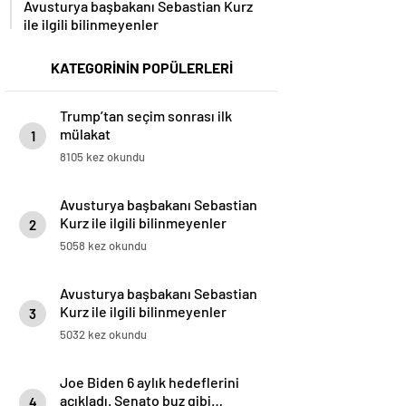
Avusturya başbakanı Sebastian Kurz
ile ilgili bilinmeyenler
KATEGORİNİN POPÜLERLERİ
Trump’tan seçim sonrası ilk
mülakat
1
8105 kez okundu
Avusturya başbakanı Sebastian
Kurz ile ilgili bilinmeyenler
2
5058 kez okundu
Avusturya başbakanı Sebastian
Kurz ile ilgili bilinmeyenler
3
5032 kez okundu
Joe Biden 6 aylık hedeflerini
açıkladı. Senato buz gibi…
4