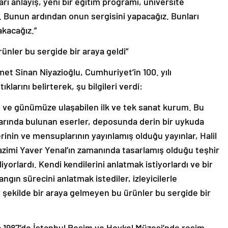
ri anlayış, yeni bir eğitim programı, üniversite
 Bunun ardından onun sergisini yapacağız. Bunları
akacağız.”
ünler bu sergide bir araya geldi”
et Sinan Niyazioğlu, Cumhuriyet’in 100. yılı
larını belirterek, şu bilgileri verdi:
ve günümüze ulaşabilen ilk ve tek sanat kurum. Bu
arında bulunan eserler, deposunda derin bir uykuda
inin ve mensuplarının yayınlamış olduğu yayınlar, Halil
zimi Yaver Yenal’ın zamanında tasarlamış olduğu teşhir
iyorlardı. Kendi kendilerini anlatmak istiyorlardı ve bir
angın sürecini anlatmak istediler, izleyicilerle
bir şekilde bir araya gelmeyen bu ürünler bu sergide bir
a 1987’de İstanbul Resim ve Heykel Müzesi’nde resim