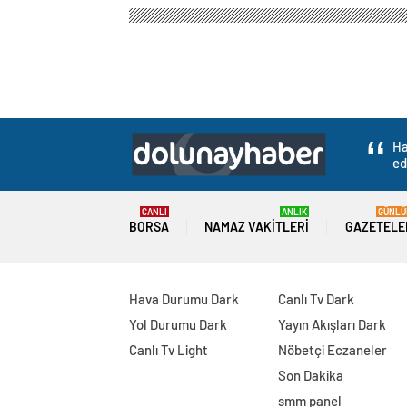
Ha
ed
CANLI
ANLIK
GÜNLÜ
BORSA
NAMAZ VAKITLERI
GAZETELE
Hava Durumu Dark
Canlı Tv Dark
Yol Durumu Dark
Yayın Akışları Dark
Canlı Tv Light
Nöbetçi Eczaneler
Son Dakika
smm panel