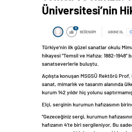
Üniversitesi’nin Hi
0
BEĞENDİM
ABONE OL
Türkiye’nin ilk güzel sanatlar okulu Mi
hikayesi “Temsil ve Hafıza: 1882-1948” 
sanatseverlerle buluştu.
Açılışta konuşan MSGSÜ Rektörü Prof. 
sanat, mimarlık ve tasarım alanında ülk
kurum 142 yıldır hiç yolunu saptırmamış
Elçi, serginin kurumun hafızasının biri
“Gezeceğiniz sergi, kurumun hafızasını
hafızanın 4’te biri sergileniyor. Bu sad