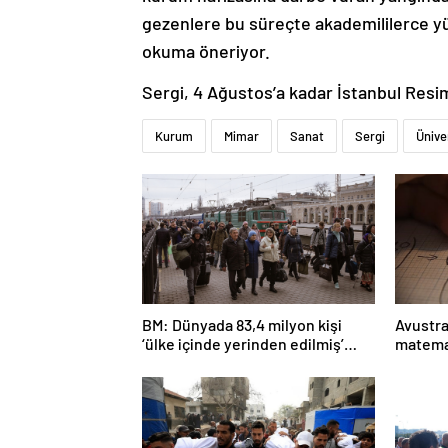
gezenlere bu süreçte akademililerce yürü
okuma öneriyor.
Sergi, 4 Ağustos’a kadar İstanbul Resi
Kurum
Mimar
Sanat
Sergi
Ünive
BM: Dünyada 83,4 milyon kişi
Avustra
‘ülke içinde yerinden edilmiş’
matema
olarak yaşıyor