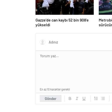
Gazze’de can kaybı 52 bin 908’e
Metrobü
yükseldi
sürücün
En az 10 karakter gerekli
Gönder