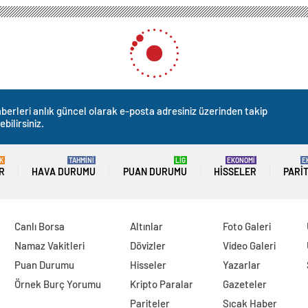
berleri anlık güncel olarak e-posta adresiniz üzerinden takip
ebilirsiniz.
K
TAHMİNİ
LİG
EKONOMİ
E
R
HAVA DURUMU
PUAN DURUMU
HISSELER
PARI
Canlı Borsa
Altınlar
Foto Galeri
Namaz Vakitleri
Dövizler
Video Galeri
Puan Durumu
Hisseler
Yazarlar
Örnek Burç Yorumu
Kripto Paralar
Gazeteler
Pariteler
Sıcak Haber