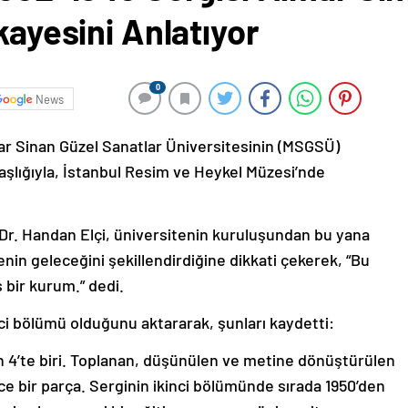
kayesini Anlatıyor
0
News
mar Sinan Güzel Sanatlar Üniversitesinin (MSGSÜ)
başlığıyla, İstanbul Resim ve Heykel Müzesi’nde
Dr. Handan Elçi, üniversitenin kuruluşundan bu yana
enin geleceğini şekillendirdiğine dikkati çekerek, “Bu
 bir kurum.” dedi.
nci bölümü olduğunu aktararak, şunları kaydetti:
n 4’te biri. Toplanan, düşünülen ve metine dönüştürülen
ece bir parça. Serginin ikinci bölümünde sırada 1950’den