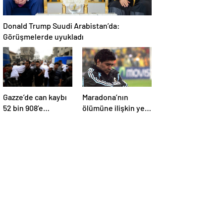
Donald Trump Suudi Arabistan’da:
Görüşmelerde uyukladı
Gazze’de can kaybı
Maradona’nın
52 bin 908’e
ölümüne ilişkin yeni
yükseldi
belgeler ortaya çıktı