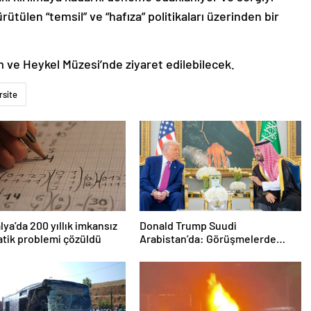
tülen “temsil” ve “hafıza” politikaları üzerinden bir
m ve Heykel Müzesi’nde ziyaret edilebilecek.
rsite
lya’da 200 yıllık imkansız
Donald Trump Suudi
tik problemi çözüldü
Arabistan’da: Görüşmelerde
uyukladı