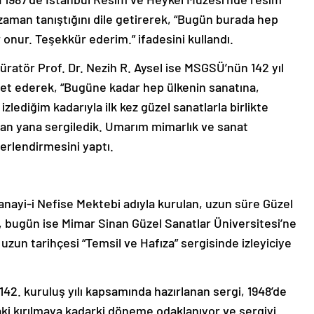
zaman tanıştığını dile getirerek, “Bugün burada hep
onur. Teşekkür ederim.” ifadesini kullandı.
üratör Prof. Dr. Nezih R. Aysel ise MSGSÜ’nün 142 yıl
et ederek, “Bugüne kadar hep ülkenin sanatına,
izlediğim kadarıyla ilk kez güzel sanatlarla birlikte
 yan yana sergiledik. Umarım mimarlık ve sanat
ğerlendirmesini yaptı.
ayi-i Nefise Mektebi adıyla kurulan, uzun süre Güzel
 bugün ise Mimar Sinan Güzel Sanatlar Üniversitesi’ne
uzun tarihçesi “Temsil ve Hafıza” sergisinde izleyiciye
 142. kuruluş yılı kapsamında hazırlanan sergi, 1948’de
i kırılmaya kadarki döneme odaklanıyor ve sergiyi