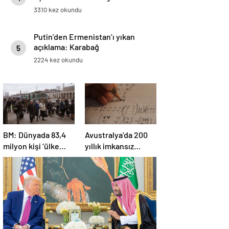
3310 kez okundu
Putin’den Ermenistan’ı yıkan
açıklama: Karabağ
5
Azerbaycan’ın ayrılmaz bir
2224 kez okundu
parçasıdır!
BM: Dünyada 83,4
Avustralya’da 200
milyon kişi ‘ülke
yıllık imkansız
içinde yerinden
matematik
edilmiş’ olarak
problemi çözüldü
yaşıyor