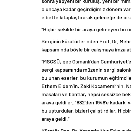
sonra yepyeni bir kuruluş, yeni bir mima
oluncaya kadar geçirdiğimiz dönem var.
elbette kitaplaştırarak geleceğe de bır
“Hiçbir şekilde bir araya gelmeyen bu ür
Serginin küratörlerinden Prof. Dr. Mehm
kapsamında böyle bir çalışmaya imza attık
“MSGSÜ, geç Osmanlı’dan Cumhuriyet’e 
sergi kapsamında müzenin sergi salonl
bulunan eserler, bu kurumun eğitimciler
Ethem Eldem’in, Zeki Kocamemi’nin, Na
masaları ve bantlar, hepsi sessizce bekl
araya geldiler. 1882’den 1948’e kadarki y
buluşturdular, bizleri çalıştırdılar. Hiç
araya geldi.”
Küratör Doç. Dr. Yasemin Nur Erkalır d