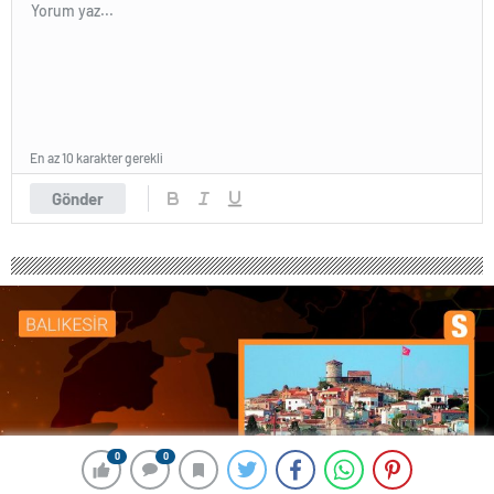
En az 10 karakter gerekli
Gönder
0
0
0
0