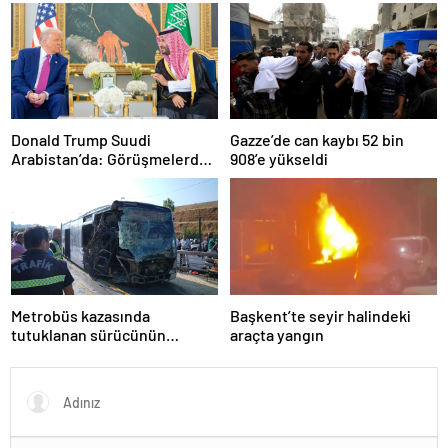
olarak yaşıyor
çözüldü
Donald Trump Suudi
Gazze’de can kaybı 52 bin
Arabistan’da: Görüşmelerde
908’e yükseldi
uyukladı
Metrobüs kazasında
Başkent’te seyir halindeki
tutuklanan sürücünün
araçta yangın
ifadesine ulaşıldı