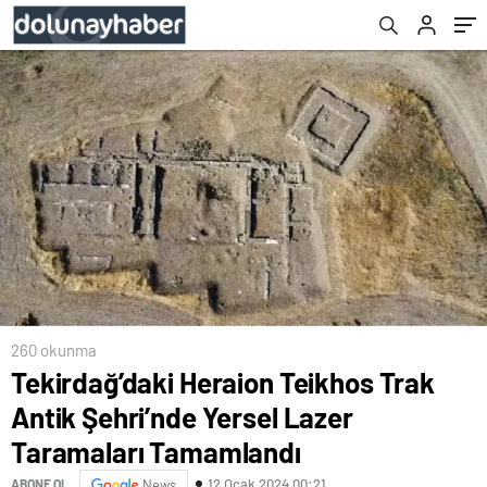
Tamamlandı
260 okunma
Tekirdağ’daki Heraion Teikhos Trak
Antik Şehri’nde Yersel Lazer
Taramaları Tamamlandı
12 Ocak 2024 00:21
ABONE OL
News