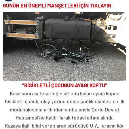
GÜNÜN EN ÖNEMLİ MANŞETLERİ İÇİN TIKLAYIN
”BİSİKLETLİ ÇOCUĞUN AYAĞI KOPTU”
Kaza sonrası tekerleğin altında kalan ayağı kopan
bisikletli çocuk, olay yerine gelen sağlık ekiplerinin ilk
müdahalesinin ardından ambulansla Çorlu Devlet
Hastanesi’ne kaldırılarak tedavi altına alındı.
Kazaya ilgili bilgi veren araç sürücüsü U.A., aracın kör