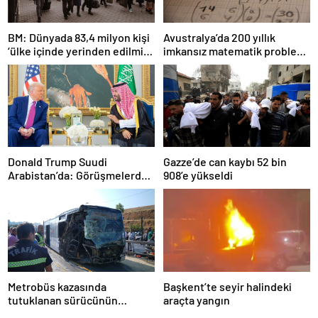
BM: Dünyada 83,4 milyon kişi
Avustralya’da 200 yıllık
‘ülke içinde yerinden edilmiş’
imkansız matematik problemi
olarak yaşıyor
çözüldü
Donald Trump Suudi
Gazze’de can kaybı 52 bin
Arabistan’da: Görüşmelerde
908’e yükseldi
uyukladı
Metrobüs kazasında
Başkent’te seyir halindeki
tutuklanan sürücünün
araçta yangın
ifadesine ulaşıldı