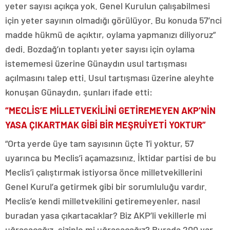
yeter sayısı açıkça yok. Genel Kurulun çalışabilmesi
için yeter sayının olmadığı görülüyor. Bu konuda 57’nci
madde hükmü de açıktır, oylama yapmanızı diliyoruz”
dedi. Bozdağ’ın toplantı yeter sayısı için oylama
istememesi üzerine Günaydın usul tartışması
açılmasını talep etti. Usul tartışması üzerine aleyhte
konuşan Günaydın, şunları ifade etti:
“MECLİS’E MİLLETVEKİLİNİ GETİREMEYEN AKP’NİN
YASA ÇIKARTMAK GİBİ BİR MEŞRUİYETİ YOKTUR”
“Orta yerde üye tam sayısının üçte 1’i yoktur, 57
uyarınca bu Meclis’i açamazsınız. İktidar partisi de bu
Meclis’i çalıştırmak istiyorsa önce milletvekillerini
Genel Kurul’a getirmek gibi bir sorumluluğu vardır.
Meclis’e kendi milletvekilini getiremeyenler, nasıl
buradan yasa çıkartacaklar? Biz AKP’li vekillerle mi
uğraşacağız, sizinle mi uğraşacağız? Burada 200 var