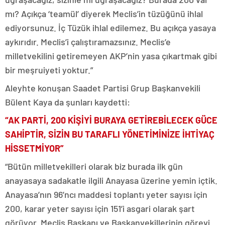
mı? Açıkça ‘teamül’ diyerek Meclis’in tüzüğünü ihlal
ediyorsunuz. İç Tüzük ihlal edilemez. Bu açıkça yasaya
aykırıdır. Meclis’i çalıştıramazsınız. Meclis’e
milletvekilini getiremeyen AKP’nin yasa çıkartmak gibi
bir meşruiyeti yoktur.”
Aleyhte konuşan Saadet Partisi Grup Başkanvekili
Bülent Kaya da şunları kaydetti:
“AK PARTİ, 200 KİŞİYİ BURAYA GETİREBİLECEK GÜCE
SAHİPTİR, SİZİN BU TARAFLI YÖNETİMİNİZE İHTİYAÇ
HİSSETMİYOR”
“Bütün milletvekilleri olarak biz burada ilk gün
anayasaya sadakatle ilgili Anayasa üzerine yemin içtik.
Anayasa’nın 96’ncı maddesi toplantı yeter sayısı için
200, karar yeter sayısı için 151’i asgari olarak şart
görüyor. Meclis Başkanı ve Başkanvekillerinin görevi