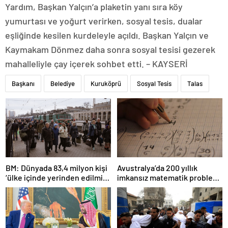
Yardım, Başkan Yalçın’a plaketin yanı sıra köy
yumurtası ve yoğurt verirken, sosyal tesis, dualar
eşliğinde kesilen kurdeleyle açıldı. Başkan Yalçın ve
Kaymakam Dönmez daha sonra sosyal tesisi gezerek
mahalleliyle çay içerek sohbet etti. – KAYSERİ
Başkanı
Belediye
Kuruköprü
Sosyal Tesis
Talas
BM: Dünyada 83,4 milyon kişi
Avustralya’da 200 yıllık
‘ülke içinde yerinden edilmiş’
imkansız matematik problemi
olarak yaşıyor
çözüldü