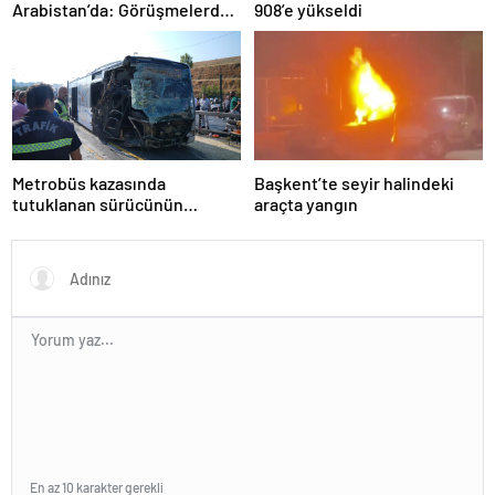
Arabistan’da: Görüşmelerde
908’e yükseldi
uyukladı
Metrobüs kazasında
Başkent’te seyir halindeki
tutuklanan sürücünün
araçta yangın
ifadesine ulaşıldı
En az 10 karakter gerekli