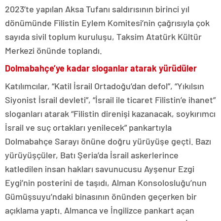
2023’te yapılan Aksa Tufanı saldırısının birinci yıl
dönümünde Filistin Eylem Komitesi’nin çağrısıyla çok
sayıda sivil toplum kuruluşu, Taksim Atatürk Kültür
Merkezi önünde toplandı.
Dolmabahçe’ye kadar sloganlar atarak yürüdüler
Katılımcılar, “Katil İsrail Ortadoğu’dan defol”, “Yıkılsın
Siyonist İsrail devleti”, “İsrail ile ticaret Filistin’e ihanet”
sloganları atarak “Filistin direnişi kazanacak, soykırımcı
İsrail ve suç ortakları yenilecek” pankartıyla
Dolmabahçe Sarayı önüne doğru yürüyüşe geçti. Bazı
yürüyüşçüler, Batı Şeria’da İsrail askerlerince
katledilen insan hakları savunucusu Ayşenur Ezgi
Eygi’nin posterini de taşıdı, Alman Konsolosluğu’nun
Gümüşsuyu’ndaki binasının önünden geçerken bir
açıklama yaptı. Almanca ve İngilizce pankart açan