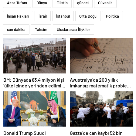
Aksa Tufanı
Dünya
Filistin
güncel
Güvenlik
İnsan Hakları
İsrail
İstanbul
Orta Doğu
Politika
son dakika
Taksim
Uluslararası İlişkiler
BM: Dünyada 83,4 milyon kişi
Avustralya’da 200 yıllık
‘ülke içinde yerinden edilmiş’
imkansız matematik problemi
olarak yaşıyor
çözüldü
Donald Trump Suudi
Gazze’de can kaybı 52 bin