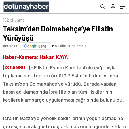
182 okunma
Taksim’den Dolmabahçe’ye Filistin
Yürüyüşü
5 Ekim 2024 22:30
ABONE OL
News
Haber-Kamera: Hakan KAYA
(İSTANBUL) –
Filistin Eylem Komitesi’nin çağrısıyla
toplanan sicil toplum örgütü 7 Ekim’in birinci yılında
Taksim’den Dolmabahçe’ye yürüdü. Burada yapılan
basın açıklamasında İsrail ile olan tüm ilişkilerinin
kesilerek ambargo uygulanması çağrısında bulunuldu.
İsrail’in Gazze’ye yönelik saldırılarının yoğunlaşmasına
gerekçe olarak gösterdiği, Hamas öncülüğünde 7 Ekim