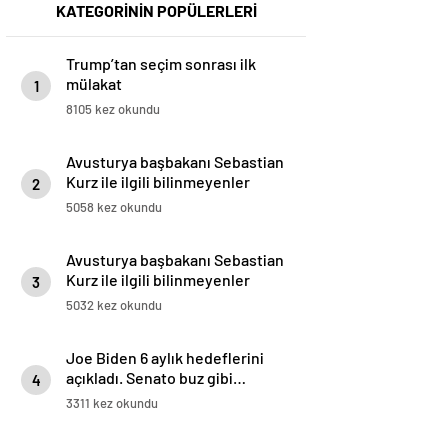
KATEGORİNİN POPÜLERLERİ
Trump’tan seçim sonrası ilk
mülakat
1
8105 kez okundu
Avusturya başbakanı Sebastian
Kurz ile ilgili bilinmeyenler
2
5058 kez okundu
Avusturya başbakanı Sebastian
Kurz ile ilgili bilinmeyenler
3
5032 kez okundu
Joe Biden 6 aylık hedeflerini
açıkladı. Senato buz gibi…
4
3311 kez okundu