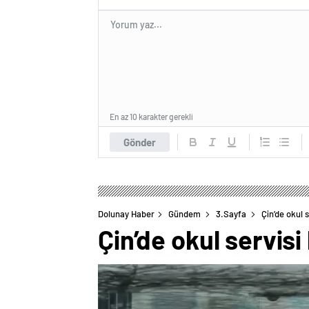
En az 10 karakter gerekli
Gönder
Dolunay Haber
Gündem
3.Sayfa
Çin’de okul s
Çin’de okul servisi 