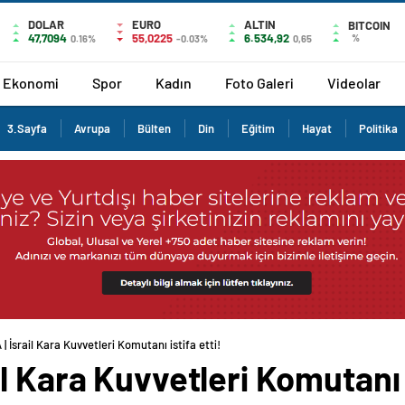
DOLAR
EURO
ALTIN
BITCOIN
47,7094
55,0225
6.534,92
%
0.16%
-0.03%
0,65
Ekonomi
Spor
Kadın
Foto Galeri
Videolar
3.Sayfa
Avrupa
Bülten
Din
Eğitim
Hayat
Politika
 İsrail Kara Kuvvetleri Komutanı istifa etti!
l Kara Kuvvetleri Komutanı i