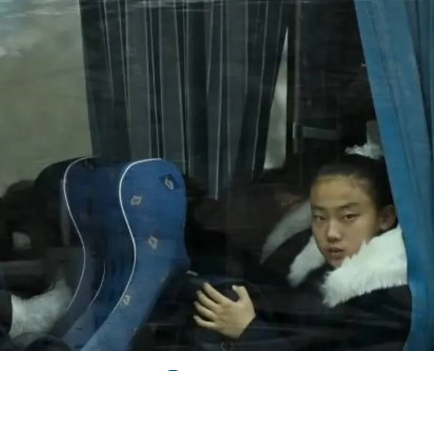
0
News
kentinde yaşanan olayda, okul servisi sürücüsü okula