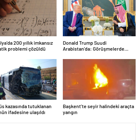
lya’da 200 yıllık imkansız
Donald Trump Suudi
tik problemi çözüldü
Arabistan’da: Görüşmelerde
uyukladı
s kazasında tutuklanan
Başkent’te seyir halindeki araçta
ün ifadesine ulaşıldı
yangın