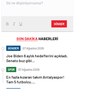
GÖNDER
SON DAKİKA
HABERLERİ
GÜNDEM
07 Ağustos 2026
Joe Biden 6 aylık hedeflerini açıkladı.
Senato buz gibi…
SPOR
07 Ağustos 2026
En fazla kızaran takım Antalyaspor!
Tam 5 futbolcu….
GÜNDEM
07 Ağustos 2026
Norweç silahlı kuvvetleri kadınlardan
oluşan özel kuvvetler eğitimlerini