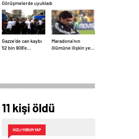
Görüşmelerde uyukladı
Gazze’de can kaybı
Maradona’nın
52 bin 908’e
ölümüne ilişkin yeni
yükseldi
belgeler ortaya çıktı
11 kişi öldü
HIZLI YORUM YAP