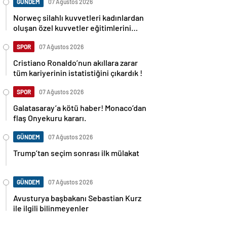
GÜNDEM
07 Ağustos 2026
Norweç silahlı kuvvetleri kadınlardan
oluşan özel kuvvetler eğitimlerini
başlattı.
SPOR
07 Ağustos 2026
Cristiano Ronaldo’nun akıllara zarar
tüm kariyerinin istatistiğini çıkardık !
SPOR
07 Ağustos 2026
Galatasaray’a kötü haber! Monaco’dan
flaş Onyekuru kararı.
GÜNDEM
07 Ağustos 2026
Trump’tan seçim sonrası ilk mülakat
GÜNDEM
07 Ağustos 2026
Avusturya başbakanı Sebastian Kurz
ile ilgili bilinmeyenler