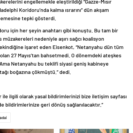
relerini engellemekle eleştirildiği “Gazze-Mısır
Philadelphi Koridoru’nda kalma ısrarını” dün akşam
elemesine tepki gösterdi.
oru için her şeyin anahtarı gibi konuştu. Bu tam bir
 müzakereleri nedeniyle aşırı sağcı koalisyon
ekindiğine işaret eden Eisenkot, “Netanyahu dün tüm
i olan 27 Mayıs’tan bahsetmedi. O dönemdeki ateşkes
. Ama Netanyahu bu teklifi siyasi geniş kabineye
rtağı boğazına çökmüştü.” dedi.
le ilgili olarak yasal bildirimlerinizi bize iletişim sayfası
de bildirimlerinize geri dönüş sağlanılacaktır.”
adai