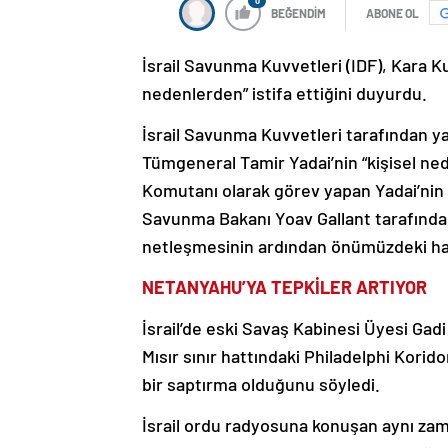
0
BEĞENDİM
ABONE OL
İsrail Savunma Kuvvetleri (IDF), Kara K
nedenlerden” istifa ettiğini duyurdu.
İsrail Savunma Kuvvetleri tarafından y
Tümgeneral Tamir Yadai’nin “kişisel neden
Komutanı olarak görev yapan Yadai’nin i
Savunma Bakanı Yoav Gallant tarafından 
netleşmesinin ardından önümüzdeki ha
NETANYAHU’YA TEPKİLER ARTIYOR
İsrail’de eski Savaş Kabinesi Üyesi G
Mısır sınır hattındaki Philadelphi Kori
bir saptırma olduğunu söyledi.
İsrail ordu radyosuna konuşan aynı za