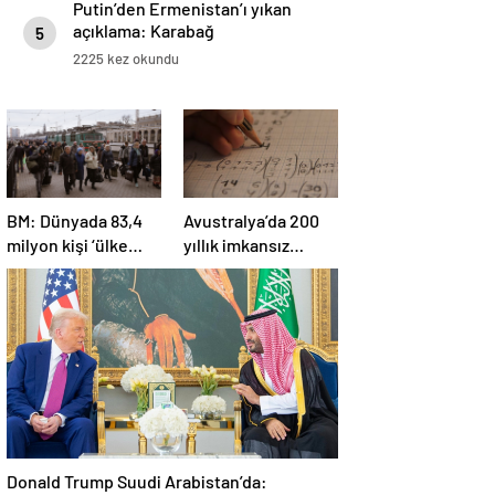
Putin’den Ermenistan’ı yıkan
açıklama: Karabağ
5
Azerbaycan’ın ayrılmaz bir
2225 kez okundu
parçasıdır!
BM: Dünyada 83,4
Avustralya’da 200
milyon kişi ‘ülke
yıllık imkansız
içinde yerinden
matematik
edilmiş’ olarak
problemi çözüldü
yaşıyor
Donald Trump Suudi Arabistan’da: