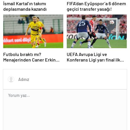
İsmail Kartal’ın takımı
FIFA’dan Eyüpspor’a 6 dönem
deplasmanda kazandı
geçici transfer yasağı!
Futbolu bıraktı mı?
UEFA Avrupa Ligi ve
Menajerinden Caner Erkin
Konferans Ligi yarı final ilk
açıklaması
maçları tamamlandı