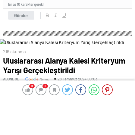
En az 10 karakter gerekli
Gönder
216 okunma
Uluslararası Alanya Kalesi Kriteryum
Yarışı Gerçekleştirildi
28 Temmuz 2024 00:03
ABONE OL
News
0
0
0
0
– Uluslararası Alanya Kalesi Kriteryum yarışı
gerçekleştirildi
Türkiye Bisiklet Federasyon Başkanı Emin Müftüoğlu:
“Bisiklet turizmi anlamında şehrimize ve ülkemize çok
büyük katkılar sağladı”