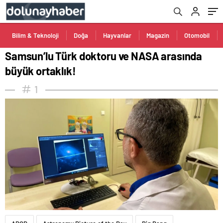
Bilim & Teknoloji
Doğa
Hayvanlar
Magazin
Otomobil
Samsun’lu Türk doktoru ve NASA arasında
büyük ortaklık!
1