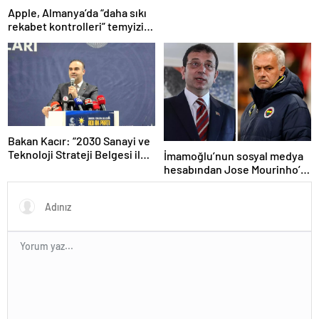
Apple, Almanya’da “daha sıkı
rekabet kontrolleri” temyizini
kaybetti
Bakan Kacır: “2030 Sanayi ve
Teknoloji Strateji Belgesi ile
İmamoğlu’nun sosyal medya
yeni yatırım teşvik sistemi
hesabından Jose Mourinho’lu
devreye alınacak”
paylaşım