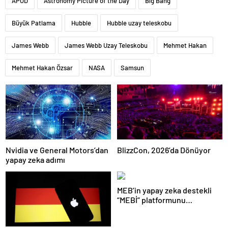
APOD
Astronomy Picture of the Day
Big Bang
Büyük Patlama
Hubble
Hubble uzay teleskobu
James Webb
James Webb Uzay Teleskobu
Mehmet Hakan
Mehmet Hakan Özsar
NASA
Samsun
Nvidia ve General Motors’dan
BlizzCon, 2026’da Dönüyor
yapay zeka adımı
MEB’in yapay zeka destekli
“MEBİ” platformunu
kullananların sayısı 1 milyonu
aştı