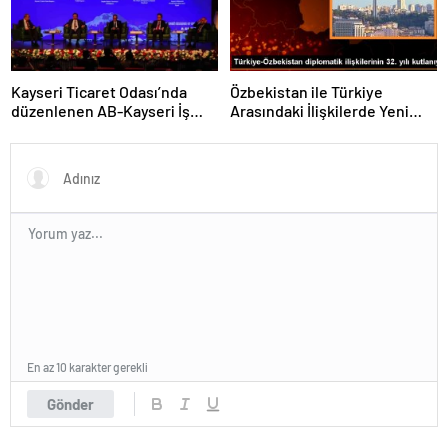
Kayseri Ticaret Odası’nda
Özbekistan ile Türkiye
düzenlenen AB-Kayseri İş
Arasındaki İlişkilerde Yeni
Forumu’nda yeşil dönüşüm
Dönem
ve dijitalleşme vurgusu
yapıldı
En az 10 karakter gerekli
Gönder