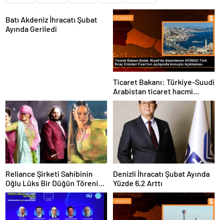
Batı Akdeniz İhracatı Şubat
Ayında Geriledi
Ticaret Bakanı: Türkiye-Suudi
Arabistan ticaret hacmi
artacak
Reliance Şirketi Sahibinin
Denizli İhracatı Şubat Ayında
Oğlu Lüks Bir Düğün Töreni
Yüzde 6,2 Arttı
Düzenledi