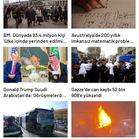
BM: Dünyada 83,4 milyon kişi
Avustralya’da 200 yıllık
‘ülke içinde yerinden edilmiş’
imkansız matematik problemi
olarak yaşıyor
çözüldü
Donald Trump Suudi
Gazze’de can kaybı 52 bin
Arabistan’da: Görüşmelerde
908’e yükseldi
uyukladı