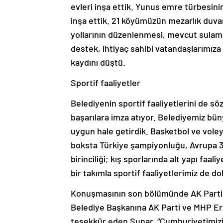
evleri inşa ettik. Yunus emre türbesi
inşa ettik. 21 köyümüzün mezarlık duvarla
yollarının düzenlenmesi, mevcut sulama 
destek, ihtiyaç sahibi vatandaşlarımıza
kaydını düştü.
Sportif faaliyetler
Belediyenin sportif faaliyetlerini de sö
başarılara imza atıyor. Belediyemiz bü
uygun hale getirdik. Basketbol ve voleybol
boksta Türkiye şampiyonluğu, Avrupa 3’ü
birinciliği; kış sporlarında alt yapı faa
bir takımla sportif faaliyetlerimiz de d
Konuşmasının son bölümünde AK Parti 
Belediye Başkanına AK Parti ve MHP Erz
teşekkür eden Sunar, “Cumhuriyetimizin 