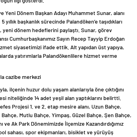
yoğun ilgi gösterdi.
 ve Yeni Dönem Başkan Adayı Muhammet Sunar, alanı
5 yıllık başkanlık sürecinde Palandöken’e taşıdıkları
k, yeni dönem hedeflerini paylaştı. Sunar, görev
eferansı Cumhurbaşkanımız Sayın Recep Tayyip Erdoğan
zmet siyasetimizi ifade ettik. Alt yapıdan üst yapıya,
larda yatırımlarla Palandökenlilere hizmet verme
la cazibe merkezi
ıyla, ilçenin huzur dolu yaşam alanlarıyla öne çıktığını
i niteliğinde 14 adet yeşil alan yaptıklarını belirtti.
fes Projesi 1. ve 2. etap mesire alanı, Uzun Bahçe,
lı Bahçe, Mutlu Bahçe, Yimpaş, Güzel Bahçe, Şen Bahçe,
nı ve Ak Park Dönemimizde İlçemize Kazandırdığımız
bol sahası, spor ekipmanları, bisiklet ve yürüyüş