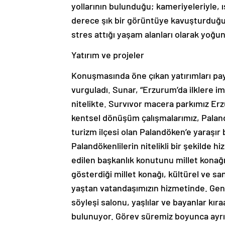
yollarının bulunduğu; kameriyeleriyle, ı
derece şık bir görüntüye kavuşturduğu
stres attığı yaşam alanları olarak yoğun
Yatırım ve projeler
Konuşmasında öne çıkan yatırımları pay
vurguladı. Sunar, “Erzurum’da ilklere i
nitelikte. Survıvor macera parkımız Erzu
kentsel dönüşüm çalışmalarımız, Palandö
turizm ilçesi olan Palandöken’e yaraşı
Palandökenlilerin nitelikli bir şekilde 
edilen başkanlık konutunu millet konağı
gösterdiği millet konağı, kültürel ve sa
yaştan vatandaşımızın hizmetinde. Geni
söyleşi salonu, yaşlılar ve bayanlar kır
bulunuyor. Görev süremiz boyunca ayrıc