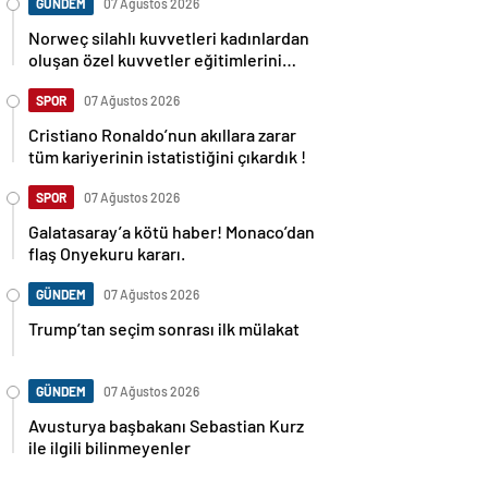
GÜNDEM
07 Ağustos 2026
Norweç silahlı kuvvetleri kadınlardan
oluşan özel kuvvetler eğitimlerini
başlattı.
SPOR
07 Ağustos 2026
Cristiano Ronaldo’nun akıllara zarar
tüm kariyerinin istatistiğini çıkardık !
SPOR
07 Ağustos 2026
Galatasaray’a kötü haber! Monaco’dan
flaş Onyekuru kararı.
GÜNDEM
07 Ağustos 2026
Trump’tan seçim sonrası ilk mülakat
GÜNDEM
07 Ağustos 2026
Avusturya başbakanı Sebastian Kurz
ile ilgili bilinmeyenler