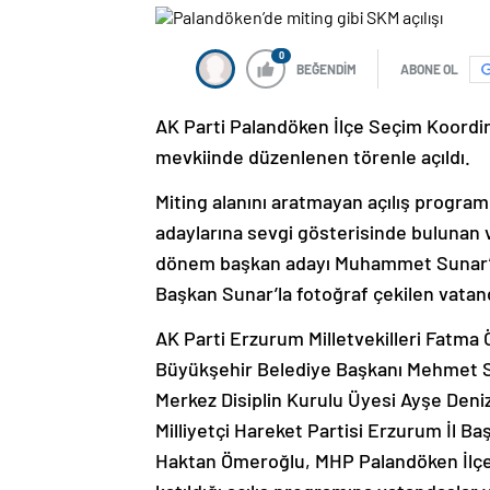
0
BEĞENDİM
ABONE OL
AK Parti Palandöken İlçe Seçim Koordi
mevkiinde düzenlenen törenle açıldı.
Miting alanını aratmayan açılış program
adaylarına sevgi gösterisinde bulunan 
dönem başkan adayı Muhammet Sunar’ı, 
Başkan Sunar’la fotoğraf çekilen vatand
AK Parti Erzurum Milletvekilleri Fatm
Büyükşehir Belediye Başkanı Mehmet S
Merkez Disiplin Kurulu Üyesi Ayşe Deniz
Milliyetçi Hareket Partisi Erzurum İl B
Haktan Ömeroğlu, MHP Palandöken İlçe 