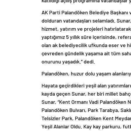
katıldığı açılış programına vatandaşlar 
AK Parti Palandöken Belediye Başkanı
dolduran vatandaşları selamladı. Sunar, 
hizmet, yatırım ve projeleri hatırlatara
yaptığımız 5 yıllık süre içerisinde, r
olan ak belediyecilik ufkunda eser ve hi
çevreden gündelik yaşama ait tüm saha
onurunu yaşadık.” dedi.
Palandöken, huzur dolu yaşam alanlarıy
Hayata geçirdikleri yeşil alan yatırımlar
kayda geçen Sunar, her biri millet bahçes
Sunar, “Kent Ormanı Vadi Palandöken Ne
Palandöken Bulvarı, Park Tarabya, Sak
Telsizler Park, Palandöken Kent Meyda
Yeşil Alanlar Oldu. Kay kay parkuru, fut