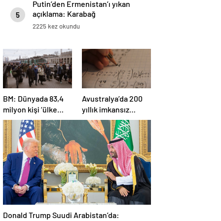
Putin’den Ermenistan’ı yıkan
açıklama: Karabağ
5
Azerbaycan’ın ayrılmaz bir
2225 kez okundu
parçasıdır!
BM: Dünyada 83,4
Avustralya’da 200
milyon kişi ‘ülke
yıllık imkansız
içinde yerinden
matematik
edilmiş’ olarak
problemi çözüldü
yaşıyor
Donald Trump Suudi Arabistan’da: