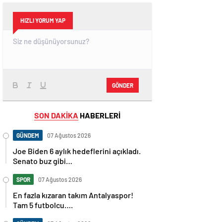
HIZLI YORUM YAP
GÖNDER
SON DAKİKA
HABERLERİ
GÜNDEM
07 Ağustos 2026
Joe Biden 6 aylık hedeflerini açıkladı.
Senato buz gibi…
SPOR
07 Ağustos 2026
En fazla kızaran takım Antalyaspor!
Tam 5 futbolcu….