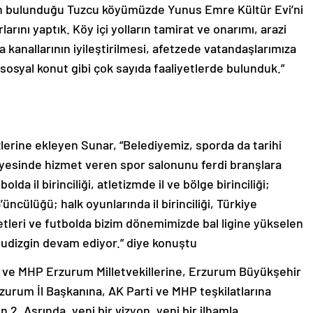
nin bulunduğu Tuzcu köyümüzde Yunus Emre Kültür Evi’ni
rını yaptık. Köy içi yolların tamirat ve onarımı, arazi
kanallarının iyileştirilmesi, afetzede vatandaşlarımıza
 sosyal konut gibi çok sayıda faaliyetlerde bulunduk.”
zlerine ekleyen Sunar, “Belediyemiz, sporda da tarihi
nyesinde hizmet veren spor salonunu ferdi branşlara
da il birinciliği, atletizmde il ve bölge birinciliği;
ncülüğü; halk oyunlarında il birinciliği, Türkiye
liyetleri ve futbolda bizim dönemimizde bal ligine yükselen
oludizgin devam ediyor.” diye konuştu
ve MHP Erzurum Milletvekillerine, Erzurum Büyükşehir
urum İl Başkanına, AK Parti ve MHP teşkilatlarına
2. Asrında, yeni bir vizyon, yeni bir ilhamla