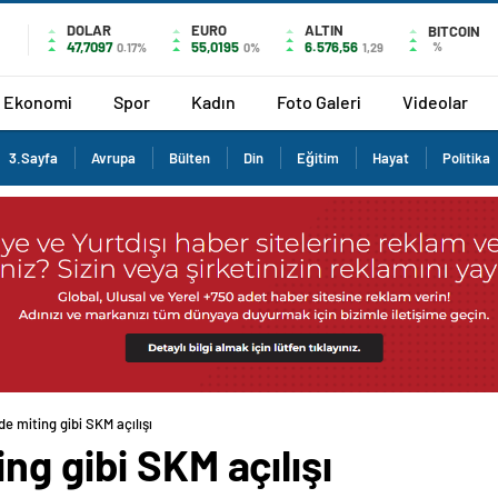
DOLAR
EURO
ALTIN
BITCOIN
47,7097
55,0195
6.576,56
%
0.17%
0%
1,29
Ekonomi
Spor
Kadın
Foto Galeri
Videolar
3.Sayfa
Avrupa
Bülten
Din
Eğitim
Hayat
Politika
e miting gibi SKM açılışı
ng gibi SKM açılışı