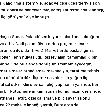
şıklandırma sistemiyle, ağaç ve çiçek çeşitleriyle son
muz park ve bahçelerimiz, komşularımızın soluklandığı,
 ilgi görüyor.” diye konuştu.
laşan Sunar, Palandöken’in yatırımlar ilçesi olduğunu
mza attık. Vadi palandöken nefes projemiz, eşsiz
rum’da ilk oldu. 1. ve 2. Marketlerde başlattığımız
kenlilerin hülyasıydı. Rezerv alanı tamamladık, bir
r bir şekilde bu alanda dönüşümü tamamlayacağız.
hizmet almalarını sağlamak maksadıyla, tarafıma tahsis
na dönüştürdük. İlçemiz sakinlerinin yoğun ilgi
natsal etkinliklere ev sahipliği yapmanın yanında, her
ş bir kütüphane imkanı sunan konağımızın içerisinde,
aathanesi, etüt, özel çalışma ve bilgisayar salonu
a 22 mahalle konağı yaptık. Buralarda da