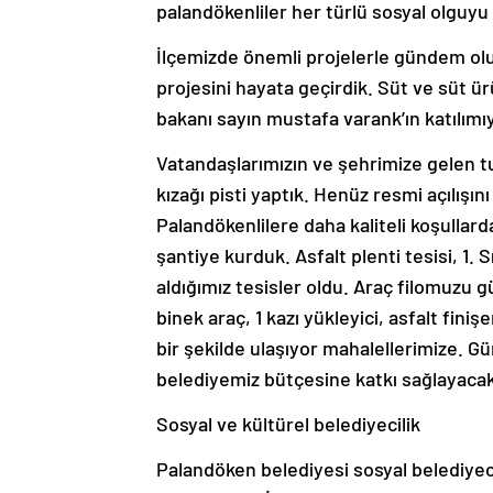
palandökenliler her türlü sosyal olguyu 
İlçemizde önemli projelerle gündem ol
projesini hayata geçirdik. Süt ve süt ür
bakanı sayın mustafa varank’ın katılımı
Vatandaşlarımızın ve şehrimize gelen tu
kızağı pisti yaptık. Henüz resmi açılışın
Palandökenlilere daha kaliteli koşullar
şantiye kurduk. Asfalt plenti tesisi, 1.
aldığımız tesisler oldu. Araç filomuzu g
binek araç, 1 kazı yükleyici, asfalt finişer
bir şekilde ulaşıyor mahalellerimize. G
belediyemiz bütçesine katkı sağlayacak.”
Sosyal ve kültürel belediyecilik
Palandöken belediyesi sosyal belediyec