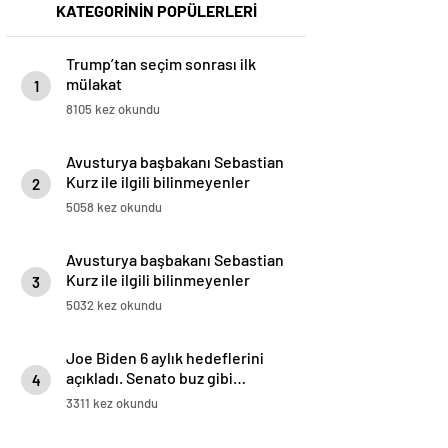
KATEGORİNİN POPÜLERLERİ
Trump’tan seçim sonrası ilk
mülakat
1
8105 kez okundu
Avusturya başbakanı Sebastian
Kurz ile ilgili bilinmeyenler
2
5058 kez okundu
Avusturya başbakanı Sebastian
Kurz ile ilgili bilinmeyenler
3
5032 kez okundu
Joe Biden 6 aylık hedeflerini
açıkladı. Senato buz gibi…
4
3311 kez okundu