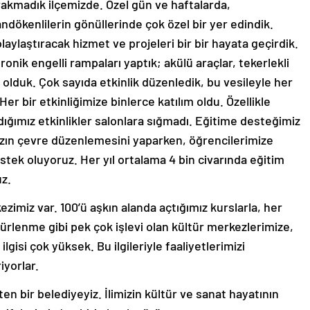
akmadık ilçemizde. Özel gün ve haftalarda,
andökenlilerin gönüllerinde çok özel bir yer edindik.
laylaştıracak hizmet ve projeleri bir bir hayata geçirdik.
onik engelli rampaları yaptık; akülü araçlar, tekerlekli
 olduk. Çok sayıda etkinlik düzenledik, bu vesileyle her
er bir etkinliğimize binlerce katılım oldu. Özellikle
dığımız etkinlikler salonlara sığmadı. Eğitime desteğimiz
mızın çevre düzenlemesini yaparken, öğrencilerimize
stek oluyoruz. Her yıl ortalama 4 bin civarında eğitim
uz.
zimiz var. 100’ü aşkın alanda açtığımız kurslarla, her
ürlenme gibi pek çok işlevi olan kültür merkezlerimize,
ilgisi çok yüksek. Bu ilgileriyle faaliyetlerimizi
iyorlar.
n bir belediyeyiz. İlimizin kültür ve sanat hayatının