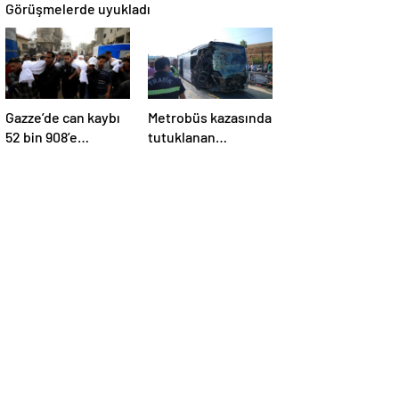
Görüşmelerde uyukladı
Gazze’de can kaybı
Metrobüs kazasında
52 bin 908’e
tutuklanan
yükseldi
sürücünün
ifadesine ulaşıldı