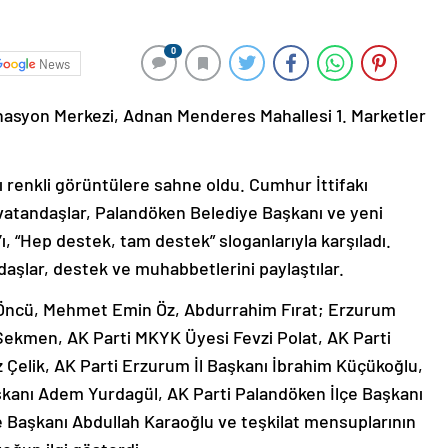
0
News
nasyon Merkezi, Adnan Menderes Mahallesi 1. Marketler
ı renkli görüntülere sahne oldu. Cumhur İttifakı
vatandaşlar, Palandöken Belediye Başkanı ve yeni
“Hep destek, tam destek” sloganlarıyla karşıladı.
aşlar, destek ve muhabbetlerini paylaştılar.
a Öncü, Mehmet Emin Öz, Abdurrahim Fırat; Erzurum
ekmen, AK Parti MKYK Üyesi Fevzi Polat, AK Parti
 Çelik, AK Parti Erzurum İl Başkanı İbrahim Küçükoğlu,
aşkanı Adem Yurdagül, AK Parti Palandöken İlçe Başkanı
Başkanı Abdullah Karaoğlu ve teşkilat mensuplarının