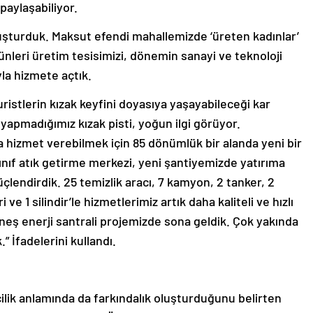
paylaşabiliyor.
uşturduk. Maksut efendi mahallemizde ‘üreten kadınlar’
ünleri üretim tesisimizi, dönemin sanayi ve teknoloji
yla hizmete açtık.
ristlerin kızak keyfini doyasıya yaşayabileceği kar
ı yapmadığımız kızak pisti, yoğun ilgi görüyor.
da hizmet verebilmek için 85 dönümlük bir alanda yeni bir
 Sınıf atık getirme merkezi, yeni şantiyemizde yatırıma
üçlendirdik. 25 temizlik aracı, 7 kamyon, 2 tanker, 2
i ve 1 silindir’le hizmetlerimiz artık daha kaliteli ve hızlı
üneş enerji santrali projemizde sona geldik. Çok yakında
 İfadelerini kullandı.
ilik anlamında da farkındalık oluşturduğunu belirten