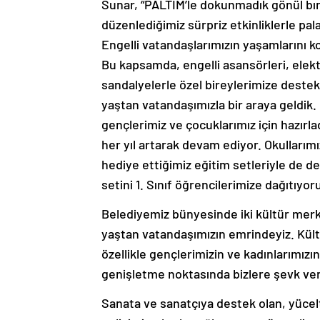
Sunar, “PALTİM’le dokunmadık gönül bır
düzenlediğimiz sürpriz etkinliklerle pal
Engelli vatandaşlarımızın yaşamlarını ko
Bu kapsamda, engelli asansörleri, elektr
sandalyelerle özel bireylerimize destek
yaştan vatandaşımızla bir araya geldik. H
gençlerimiz ve çocuklarımız için hazırla
her yıl artarak devam ediyor. Okulları
hediye ettiğimiz eğitim setleriyle de de
setini 1. Sınıf öğrencilerimize dağıtıyor
Belediyemiz bünyesinde iki kültür merke
yaştan vatandaşımızın emrindeyiz. Kült
özellikle gençlerimizin ve kadınlarımızın 
genişletme noktasında bizlere şevk ver
Sanata ve sanatçıya destek olan, yücelte