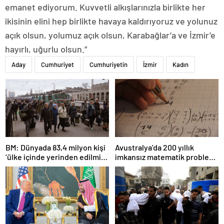
emanet ediyorum. Kuvvetli alkışlarınızla birlikte her
ikisinin elini hep birlikte havaya kaldırıyoruz ve yolunuz
açık olsun, yolumuz açık olsun, Karabağlar’a ve İzmir’e
hayırlı, uğurlu olsun.”
Aday
Cumhuriyet
Cumhuriyetin
İzmir
Kadın
BM: Dünyada 83,4 milyon kişi
Avustralya’da 200 yıllık
‘ülke içinde yerinden edilmiş’
imkansız matematik problemi
olarak yaşıyor
çözüldü