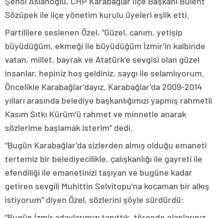
Şenol Aslanoğlu, CHP Karabağlar İlçe Başkanı Bülent
Sözüpek ile ilçe yönetim kurulu üyeleri eşlik etti.
Partililere seslenen Özel, “Güzel, canım, yetişip
büyüdüğüm, ekmeği ile büyüdüğüm İzmir’in kalbinde
vatan, millet, bayrak ve Atatürk’e sevgisi olan güzel
insanlar, hepiniz hoş geldiniz, saygı ile selamlıyorum.
Öncelikle Karabağlar’dayız. Karabağlar’da 2009-2014
yılları arasında belediye başkanlığımızı yapmış rahmetli
Kasım Sıtkı Kürüm’ü rahmet ve minnetle anarak
sözlerime başlamak isterim” dedi.
“Bugün Karabağlar’da sizlerden almış olduğu emaneti
tertemiz bir belediyecilikle, çalışkanlığı ile gayreti ile
efendiliği ile emanetinizi taşıyan ve bugüne kadar
getiren sevgili Muhittin Selvitopu’na kocaman bir alkış
istiyorum” diyen Özel, sözlerini şöyle sürdürdü:
“Bugün İzmir adaylarımızı tanıttık, törende olanlarınız