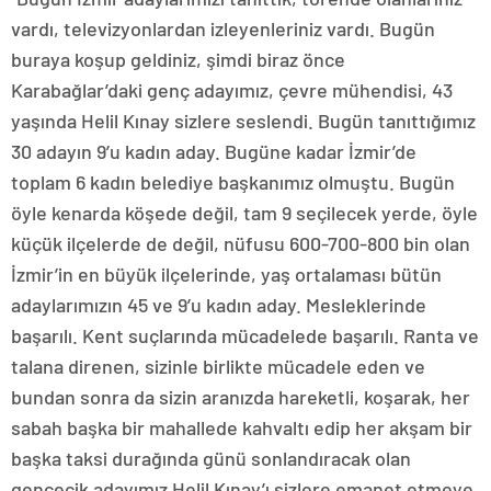
vardı, televizyonlardan izleyenleriniz vardı. Bugün
buraya koşup geldiniz, şimdi biraz önce
Karabağlar’daki genç adayımız, çevre mühendisi, 43
yaşında Helil Kınay sizlere seslendi. Bugün tanıttığımız
30 adayın 9’u kadın aday. Bugüne kadar İzmir’de
toplam 6 kadın belediye başkanımız olmuştu. Bugün
öyle kenarda köşede değil, tam 9 seçilecek yerde, öyle
küçük ilçelerde de değil, nüfusu 600-700-800 bin olan
İzmir’in en büyük ilçelerinde, yaş ortalaması bütün
adaylarımızın 45 ve 9’u kadın aday. Mesleklerinde
başarılı. Kent suçlarında mücadelede başarılı. Ranta ve
talana direnen, sizinle birlikte mücadele eden ve
bundan sonra da sizin aranızda hareketli, koşarak, her
sabah başka bir mahallede kahvaltı edip her akşam bir
başka taksi durağında günü sonlandıracak olan
gencecik adayımız Helil Kınay’ı sizlere emanet etmeye