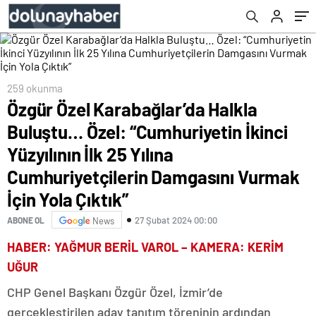
Yılına Cumhuriyetçilerin Damgasını Vurmak
İçin Yola Çıktık”
259 okunma
Özgür Özel Karabağlar’da Halkla
Buluştu… Özel: “Cumhuriyetin İkinci
Yüzyılının İlk 25 Yılına
Cumhuriyetçilerin Damgasını Vurmak
İçin Yola Çıktık”
27 Şubat 2024 00:00
ABONE OL
News
HABER: YAĞMUR BERİL VAROL – KAMERA: KERİM
UĞUR
CHP Genel Başkanı Özgür Özel, İzmir’de
gerçekleştirilen aday tanıtım töreninin ardından