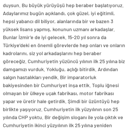
duysun. Bu büyük yürüyüşü hep beraber başlatıyoruz.
Adaylarımız bugün açıklandı, çok güzel, iyi eğitimli,
hepsi yabancı dil biliyor, alanlarında bir ve bazen 3
yüksek lisans yapmış, konunun uzmanı arkadaşlar.
Bunlar İzmir’e de iyi gelecek. 15-20 yıl sonra da
Türkiye’deki en önemli görevlerde hep onları ve onların
kadrolarını, siz yol arkadaşlarını hep beraber
göreceğiz. Cumhuriyetin yüzüncü yılının ilk 25 yılına biz
damgamızı vurduk. Yokluğu, açlığı bitirdik. Ardından
salgın hastalıkları yendik. Bir imparatorluk
bakiyesinden bir Cumhuriyet inşa ettik. Toplu iğnesi
olmayan bir ülkeye uçak fabrikası, motor fabrikası
yapar ve üretir hale getirdik. Şimdi bir üzüntüyü hep
birlikte yaşıyoruz. Cumhuriyetin ilk yüzyılının son 25
yılında CHP yoktu. Bir değişim sloganı ile yola çıktık ve
Cumhuriyetin ikinci yüzyılının ilk 25 yılına yeniden