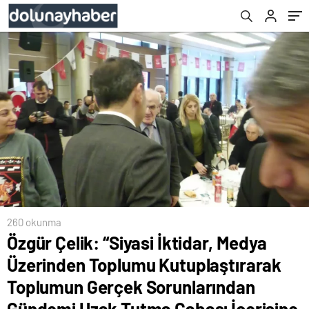
Sorunlarından Gündemi Uzak Tutma Çabası
İçerisine Giriyor”
260 okunma
Özgür Çelik: “Siyasi İktidar, Medya
Üzerinden Toplumu Kutuplaştırarak
Toplumun Gerçek Sorunlarından
Gündemi Uzak Tutma Çabası İçerisine