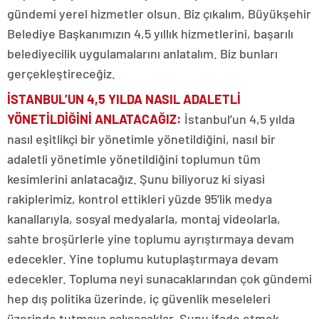
gündemi yerel hizmetler olsun. Biz çıkalım, Büyükşehir
Belediye Başkanımızın 4,5 yıllık hizmetlerini, başarılı
belediyecilik uygulamalarını anlatalım. Biz bunları
gerçekleştireceğiz.
İSTANBUL’UN 4,5 YILDA NASIL ADALETLİ
YÖNETİLDİĞİNİ ANLATACAĞIZ:
İstanbul’un 4,5 yılda
nasıl eşitlikçi bir yönetimle yönetildiğini, nasıl bir
adaletli yönetimle yönetildiğini toplumun tüm
kesimlerini anlatacağız. Şunu biliyoruz ki siyasi
rakiplerimiz, kontrol ettikleri yüzde 95’lik medya
kanallarıyla, sosyal medyalarla, montaj videolarla,
sahte broşürlerle yine toplumu ayrıştırmaya devam
edecekler. Yine toplumu kutuplaştırmaya devam
edecekler. Topluma neyi sunacaklarından çok gündemi
hep dış politika üzerinde, iç güvenlik meseleleri
üzerinde tutmaya çalışacaklar. Şunu ifade etmek