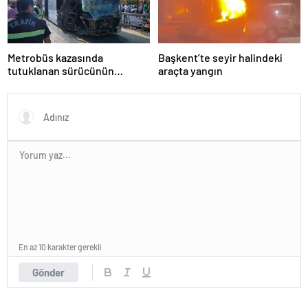
Metrobüs kazasında
Başkent’te seyir halindeki
tutuklanan sürücünün
araçta yangın
ifadesine ulaşıldı
En az 10 karakter gerekli
Gönder