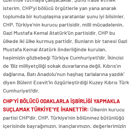
isterim. CHP’yi bölücü örgütlerle yan yana anarak
toplumda bir kutuplaşma yaratanlar şunu iyi bilsinler.
CHP, Türkiye’nin kurucu partisidir, milli mücadelenin,
Gazi Mustafa Kemal Atatürk’ün partisidir. CHP bu
ülkede iki ülke kurmuş partidir. Bunların bir tanesi Gazi
Mustafa Kemal Atatürk önderliğinde kurulan,
hepimizin gözbebeği Türkiye Cumhuriyeti’dir. İkincisi
de ‘Biz milliyetçiliği sokak duvarlarına değil, Kıbrıs’ın
dağlarına, Batı Anadolu’nun haşhaş tarlalarına yazdık’
diyen Bülent Ecevit’in özgürleştirdiği Kuzey Kıbrıs Türk
Cumhuriyeti’dir.
CHP’Yİ BÖLÜCÜ ODAKLARLA İŞBİRLİĞİ YAPMAKLA
SUÇLAMAK TÜRKİYE’YE İHANETTİR:
Ülkenin kurucu
partisi CHP’dir. CHP, Türkiye’nin bölünmez bütünlüğü
içerisinde bayrağımızın, inançlarımızın, değerlerimizin