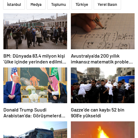
İstanbul
Medya
Toplumu
Türkiye
Yerel Basın
BM: Dünyada 83,4 milyon kişi
Avustralya’da 200 yıllık
‘ülke içinde yerinden edilmiş’
imkansız matematik problemi
olarak yaşıyor
çözüldü
Donald Trump Suudi
Gazze’de can kaybı 52 bin
Arabistan’da: Görüşmelerde
908’e yükseldi
uyukladı