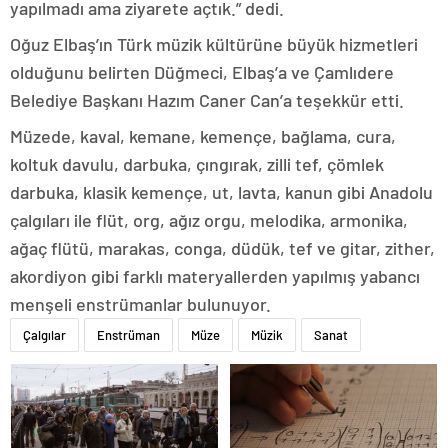
yapılmadı ama ziyarete açtık.” dedi.
Oğuz Elbaş’ın Türk müzik kültürüne büyük hizmetleri
olduğunu belirten Düğmeci, Elbaş’a ve Çamlıdere
Belediye Başkanı Hazım Caner Can’a teşekkür etti.
Müzede, kaval, kemane, kemençe, bağlama, cura,
koltuk davulu, darbuka, çıngırak, zilli tef, çömlek
darbuka, klasik kemençe, ut, lavta, kanun gibi Anadolu
çalgıları ile flüt, org, ağız orgu, melodika, armonika,
ağaç flütü, marakas, conga, düdük, tef ve gitar, zither,
akordiyon gibi farklı materyallerden yapılmış yabancı
menşeli enstrümanlar bulunuyor.
Çalgılar
Enstrüman
Müze
Müzik
Sanat