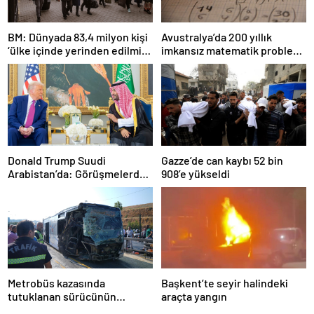
BM: Dünyada 83,4 milyon kişi
Avustralya’da 200 yıllık
‘ülke içinde yerinden edilmiş’
imkansız matematik problemi
olarak yaşıyor
çözüldü
Donald Trump Suudi
Gazze’de can kaybı 52 bin
Arabistan’da: Görüşmelerde
908’e yükseldi
uyukladı
Metrobüs kazasında
Başkent’te seyir halindeki
tutuklanan sürücünün
araçta yangın
ifadesine ulaşıldı