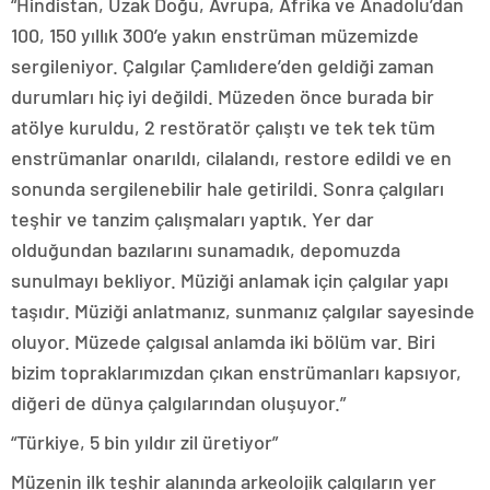
“Hindistan, Uzak Doğu, Avrupa, Afrika ve Anadolu’dan
100, 150 yıllık 300’e yakın enstrüman müzemizde
sergileniyor. Çalgılar Çamlıdere’den geldiği zaman
durumları hiç iyi değildi. Müzeden önce burada bir
atölye kuruldu, 2 restöratör çalıştı ve tek tek tüm
enstrümanlar onarıldı, cilalandı, restore edildi ve en
sonunda sergilenebilir hale getirildi. Sonra çalgıları
teşhir ve tanzim çalışmaları yaptık. Yer dar
olduğundan bazılarını sunamadık, depomuzda
sunulmayı bekliyor. Müziği anlamak için çalgılar yapı
taşıdır. Müziği anlatmanız, sunmanız çalgılar sayesinde
oluyor. Müzede çalgısal anlamda iki bölüm var. Biri
bizim topraklarımızdan çıkan enstrümanları kapsıyor,
diğeri de dünya çalgılarından oluşuyor.”
“Türkiye, 5 bin yıldır zil üretiyor”
Müzenin ilk teşhir alanında arkeolojik çalgıların yer