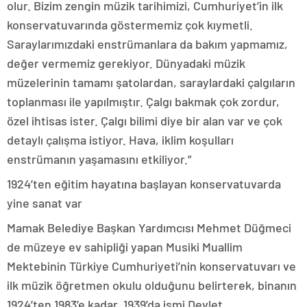
olur. Bizim zengin müzik tarihimizi, Cumhuriyet’in ilk
konservatuvarında göstermemiz çok kıymetli.
Saraylarımızdaki enstrümanlara da bakım yapmamız,
değer vermemiz gerekiyor. Dünyadaki müzik
müzelerinin tamamı şatolardan, saraylardaki çalgıların
toplanması ile yapılmıştır. Çalgı bakmak çok zordur,
özel ihtisas ister. Çalgı bilimi diye bir alan var ve çok
detaylı çalışma istiyor. Hava, iklim koşulları
enstrümanın yaşamasını etkiliyor.”
1924’ten eğitim hayatına başlayan konservatuvarda
yine sanat var
Mamak Belediye Başkan Yardımcısı Mehmet Düğmeci
de müzeye ev sahipliği yapan Musiki Muallim
Mektebinin Türkiye Cumhuriyeti’nin konservatuvarı ve
ilk müzik öğretmen okulu olduğunu belirterek, binanın
1924’ten 1983’e kadar, 1939’da ismi Devlet