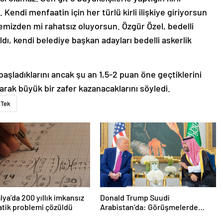
. Kendi menfaatin için her türlü kirli ilişkiye giriyorsun
memizden mi rahatsız oluyorsun. Özgür Özel, bedelli
dı, kendi belediye başkan adayları bedelli askerlik
şladıklarını ancak şu an 1,5-2 puan öne geçtiklerini
arak büyük bir zafer kazanacaklarını söyledi.
Tek
lya’da 200 yıllık imkansız
Donald Trump Suudi
tik problemi çözüldü
Arabistan’da: Görüşmelerde
uyukladı