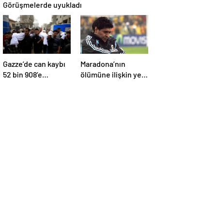
Görüşmelerde uyukladı
Gazze’de can kaybı
Maradona’nın
52 bin 908’e
ölümüne ilişkin yeni
yükseldi
belgeler ortaya çıktı