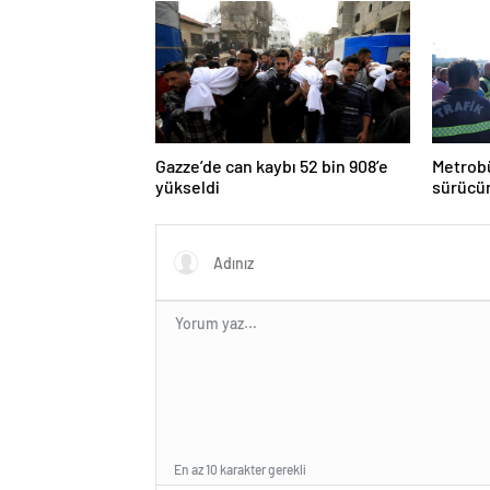
Gazze’de can kaybı 52 bin 908’e
Metrobü
yükseldi
sürücün
En az 10 karakter gerekli