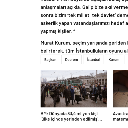
anlaşmaları açıkla. Gelip bize akıl verme
sonra bizim ‘tek millet, tek devlet’ de
askerlik yapan vatandaşlarımızı hedef al
yapmış kişiler. “
Murat Kurum, seçim yarışında geriden ba
belirterek, tüm İstanbulluların oyunu al
Başkan
Deprem
İstanbul
Kurum
BM: Dünyada 83,4 milyon kişi
Avustra
‘ülke içinde yerinden edilmiş’
matema
olarak yaşıyor