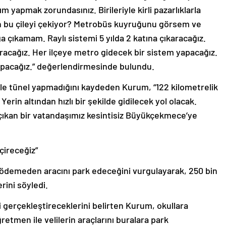
ım yapmak zorundasınız. Birileriyle kirli pazarlıklarla
n bu çileyi çekiyor? Metrobüs kuyruğunu görsem ve
 çıkamam. Raylı sistemi 5 yılda 2 katına çıkaracağız.
acağız. Her ilçeye metro gidecek bir sistem yapacağız.
apacağız.” değerlendirmesinde bulundu.
ile tünel yapmadığını kaydeden Kurum, “122 kilometrelik
Yerin altından hızlı bir şekilde gidilecek yol olacak.
an çıkan bir vatandaşımız kesintisiz Büyükçekmece’ye
çireceğiz”
ödemeden aracını park edeceğini vurgulayarak, 250 bin
rini söyledi.
yi gerçekleştireceklerini belirten Kurum, okullara
etmen ile velilerin araçlarını buralara park