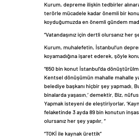
Kurum, depreme ilişkin tedbirler alına
terörle mücadele kadar önemli bir konud
koyduğumuzda en önemli gündem madd
“Vatandaşınız için dertli olursanız her şe
Kurum, muhalefetin, İstanbul’un deprem 
koyamadığına işaret ederek, şöyle kon
“650 bin konut İstanbul’da dönüştürülm
Kentsel dönüşümün mahalle mahalle yapı
belediye başkanı hiçbir şey yapmadı. Bu 
binalarda yaşasın.’ demektir. Biz, nüfu
Yapmak isteyeni de eleştiriyorlar, ‘Kayn
felaketinde 3 ayda 89 bin konutun inşası 
olursanız her şey yapılır. “
“TOKİ ile kaynak ürettik”