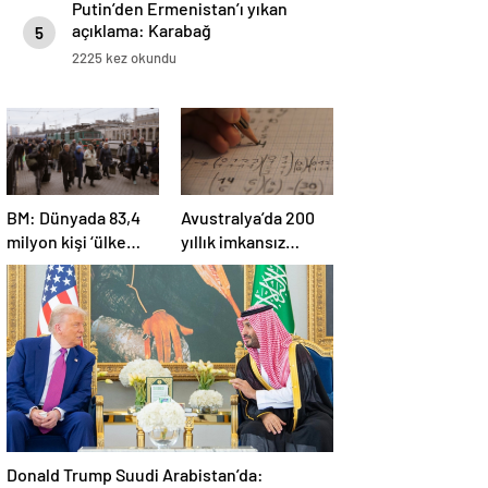
Putin’den Ermenistan’ı yıkan
açıklama: Karabağ
5
Azerbaycan’ın ayrılmaz bir
2225 kez okundu
parçasıdır!
BM: Dünyada 83,4
Avustralya’da 200
milyon kişi ‘ülke
yıllık imkansız
içinde yerinden
matematik
edilmiş’ olarak
problemi çözüldü
yaşıyor
Donald Trump Suudi Arabistan’da: