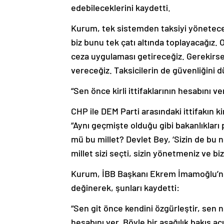
edebileceklerini kaydetti.
Kurum, tek sistemden taksiyi yönetecek
biz bunu tek çatı altında toplayacağız. 
ceza uygulaması getireceğiz. Gerekirse
vereceğiz. Taksicilerin de güvenliğini d
“Sen önce kirli ittifaklarının hesabını ve
CHP ile DEM Parti arasındaki ittifakın k
“Aynı geçmişte olduğu gibi bakanlıkları
mü bu millet? Devlet Bey, ‘Sizin de bu n
millet sizi seçti, sizin yönetmeniz ve b
Kurum, İBB Başkanı Ekrem İmamoğlu’nun, 
değinerek, şunları kaydetti:
“Sen git önce kendini özgürleştir, sen n
hesabını ver. Böyle bir aşağılık bakış açı