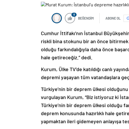
0
BEĞENDİM
ABONE OL
Cumhur İttifakı’nın İstanbul Büyükşehi
riskli bina stokunu bir an önce bitirmek 
olduğu farkındalığıyla daha önce başard
hale getireceğiz.” dedi.
Kurum, Ülke TV’de katıldığı canlı yayı
depremi yaşayan tüm vatandaşlara geçmiş
Türkiye’nin bir deprem ülkesi olduğu
vurgulayan Kurum, “Biz istiyoruz ki İstan
Türkiye’nin bir deprem ülkesi olduğu fa
deprem konusunda hazırlıklı hale get
yapmaktan ileri gidemeyen anlayışa tesl