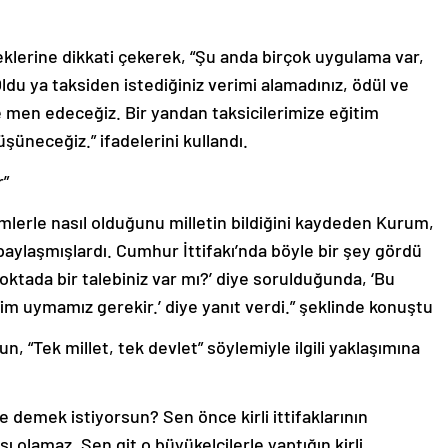
lerine dikkati çekerek, “Şu anda birçok uygulama var,
Oldu ya taksiden istediğiniz verimi alamadınız, ödül ve
 men edeceğiz. Bir yandan taksicilerimize eğitim
üşüneceğiz.” ifadelerini kullandı.
r”
imlerle nasıl olduğunu milletin bildiğini kaydeden Kurum,
 paylaşmışlardı. Cumhur İttifakı’nda böyle bir şey gördü
oktada bir talebiniz var mı?’ diye sorulduğunda, ‘Bu
izim uymamız gerekir.’ diye yanıt verdi.” şeklinde konuştu
“Tek millet, tek devlet” söylemiyle ilgili yaklaşımına
e demek istiyorsun? Sen önce kirli ittifaklarının
sı olamaz. Sen git o büyükelçilerle yaptığın kirli