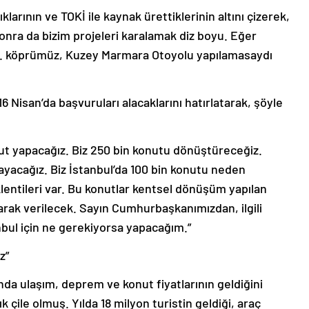
klarının ve TOKİ ile kaynak ürettiklerinin altını çizerek,
 Sonra da bizim projeleri karalamak diz boyu. Eğer
 3. köprümüz, Kuzey Marmara Otoyolu yapılamasaydı
6 Nisan’da başvuruları alacaklarını hatırlatarak, şöyle
nut yapacağız. Biz 250 bin konutu dönüştüreceğiz.
cayacağız. Biz İstanbul’da 100 bin konutu neden
lentileri var. Bu konutlar kentsel dönüşüm yapılan
larak verilecek. Sayın Cumhurbaşkanımızdan, ilgili
bul için ne gerekiyorsa yapacağım.”
z”
nda ulaşım, deprem ve konut fiyatlarının geldiğini
k çile olmuş. Yılda 18 milyon turistin geldiği, araç