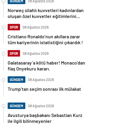
GÜNDEM
08 Ağustos 2026
Norweç silahlı kuvvetleri kadınlardan
oluşan özel kuvvetler eğitimlerini
başlattı.
SPOR
08 Ağustos 2026
Cristiano Ronaldo’nun akıllara zarar
tüm kariyerinin istatistiğini çıkardık !
SPOR
08 Ağustos 2026
Galatasaray’a kötü haber! Monaco’dan
flaş Onyekuru kararı.
GÜNDEM
08 Ağustos 2026
Trump’tan seçim sonrası ilk mülakat
GÜNDEM
08 Ağustos 2026
Avusturya başbakanı Sebastian Kurz
ile ilgili bilinmeyenler