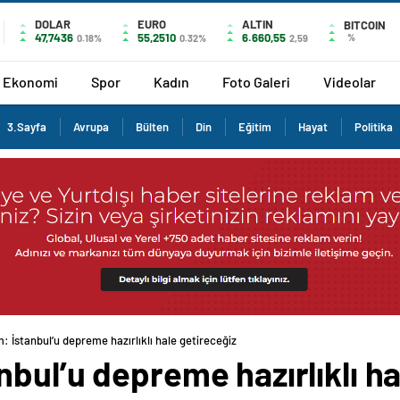
DOLAR
EURO
ALTIN
BITCOIN
47,7436
55,2510
6.660,55
%
0.18%
0.32%
2,59
Ekonomi
Spor
Kadın
Foto Galeri
Videolar
3.Sayfa
Avrupa
Bülten
Din
Eğitim
Hayat
Politika
 İstanbul’u depreme hazırlıklı hale getireceğiz
bul’u depreme hazırlıklı ha