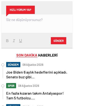
HIZLI YORUM YAP
GÖNDER
SON DAKİKA
HABERLERİ
GÜNDEM
08 Ağustos 2026
Joe Biden 6 aylık hedeflerini açıkladı.
Senato buz gibi…
SPOR
08 Ağustos 2026
En fazla kızaran takım Antalyaspor!
Tam 5 futbolcu….