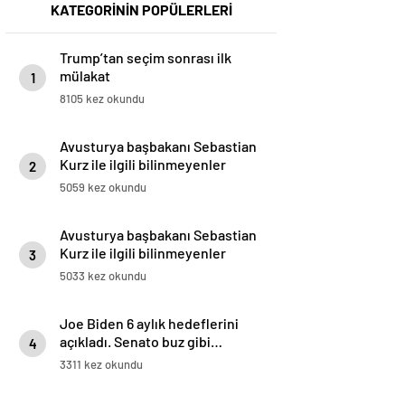
KATEGORİNİN POPÜLERLERİ
Trump’tan seçim sonrası ilk
mülakat
1
8105 kez okundu
Avusturya başbakanı Sebastian
Kurz ile ilgili bilinmeyenler
2
5059 kez okundu
Avusturya başbakanı Sebastian
Kurz ile ilgili bilinmeyenler
3
5033 kez okundu
Joe Biden 6 aylık hedeflerini
açıkladı. Senato buz gibi…
4
3311 kez okundu