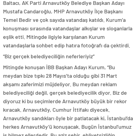
Baltacı, AK Parti Arnavutköy Belediye Başkan Adayı
Mustafa Candaroğlu, MHP Arnavutköy İlçe Başkanı
Temel Bedir ve çok sayıda vatandaş katıldı. Kurum’a
konuşması sırasında vatandaşlar alkışlar ve sloganlarla
eşlik etti. Mitingde ilgiyle karşılanan Kurum
vatandaşlarla sohbet edip hatıra fotoğrafı da çektirdi.
“Biz gerçek belediyeciliğin neferleriyiz”
Mitingde konuşan İBB Başkan Adayı Kurum, “Bu
meydan bize tıpkı 28 Mayıs’ta olduğu gibi 31 Mart
akşamı zaferimizi müjdeliyor. Bu meydan reklam
belediyeciliği değil, gerçek belediyecilik diyor. Biz de
diyoruz ki bu seçimlerde Arnavutköy büyük bir rekor
kıracak. Arnavutköy, Cumhur İttifakı diyecek.
Arnavutköy sandıkları öyle bir patlatacak ki, İstanbul’da
herkes Arnavutköy’ü konuşacak. Bugün İstanbul’umuz
iş bilmez ellerdedir. Bu aziz şehir, ehliyetsizliğin