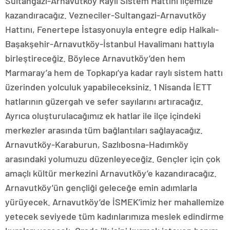
Sultangazi-Arnavutköy Raylı Sistem Hattını ilçemize
kazandıracağız. Vezneciler-Sultangazi-Arnavutköy
Hattını, Fenertepe İstasyonuyla entegre edip Halkalı-
Başakşehir-Arnavutköy-İstanbul Havalimanı hattıyla
birleştireceğiz. Böylece Arnavutköy’den hem
Marmaray’a hem de Topkapı’ya kadar raylı sistem hattı
üzerinden yolculuk yapabileceksiniz. 1 Nisanda İETT
hatlarının güzergah ve sefer sayılarını artıracağız.
Ayrıca oluşturulacağımız ek hatlar ile ilçe içindeki
merkezler arasında tüm bağlantıları sağlayacağız.
Arnavutköy-Karaburun, Sazlıbosna-Hadımköy
arasındaki yolumuzu düzenleyeceğiz. Gençler için çok
amaçlı kültür merkezini Arnavutköy’e kazandıracağız.
Arnavutköy’ün gençliği geleceğe emin adımlarla
yürüyecek. Arnavutköy’de İSMEK’imiz her mahallemize
yetecek seviyede tüm kadınlarımıza meslek edindirme