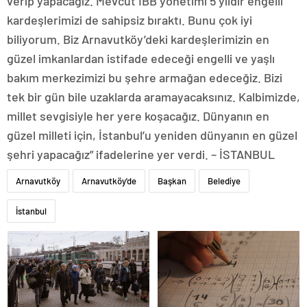
verip yapacağız. Mevcut İBB yönetimi 5 yıldır engelli
kardeşlerimizi de sahipsiz bıraktı. Bunu çok iyi
biliyorum. Biz Arnavutköy’deki kardeşlerimizin en
güzel imkanlardan istifade edeceği engelli ve yaşlı
bakım merkezimizi bu şehre armağan edeceğiz. Bizi
tek bir gün bile uzaklarda aramayacaksınız. Kalbimizde,
millet sevgisiyle her yere koşacağız. Dünyanın en
güzel milleti için, İstanbul’u yeniden dünyanın en güzel
şehri yapacağız” ifadelerine yer verdi. – İSTANBUL
Arnavutköy
Arnavutköy'de
Başkan
Belediye
İstanbul