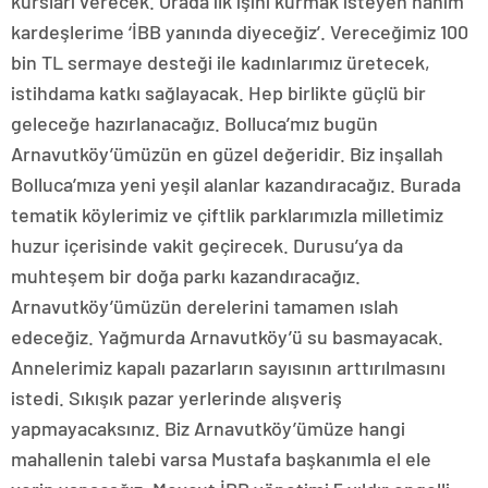
kursları verecek. Orada ilk işini kurmak isteyen hanım
kardeşlerime ‘İBB yanında diyeceğiz’. Vereceğimiz 100
bin TL sermaye desteği ile kadınlarımız üretecek,
istihdama katkı sağlayacak. Hep birlikte güçlü bir
geleceğe hazırlanacağız. Bolluca’mız bugün
Arnavutköy’ümüzün en güzel değeridir. Biz inşallah
Bolluca’mıza yeni yeşil alanlar kazandıracağız. Burada
tematik köylerimiz ve çiftlik parklarımızla milletimiz
huzur içerisinde vakit geçirecek. Durusu’ya da
muhteşem bir doğa parkı kazandıracağız.
Arnavutköy’ümüzün derelerini tamamen ıslah
edeceğiz. Yağmurda Arnavutköy’ü su basmayacak.
Annelerimiz kapalı pazarların sayısının arttırılmasını
istedi. Sıkışık pazar yerlerinde alışveriş
yapmayacaksınız. Biz Arnavutköy’ümüze hangi
mahallenin talebi varsa Mustafa başkanımla el ele