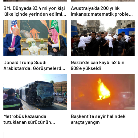
BM: Dünyada 83,4 milyon kişi
Avustralya’da 200 yıllık
‘ülke içinde yerinden edilmiş’
imkansız matematik problemi
olarak yaşıyor
çözüldü
Donald Trump Suudi
Gazze’de can kaybı 52 bin
Arabistan’da: Görüşmelerde
908’e yükseldi
uyukladı
Metrobüs kazasında
Başkent’te seyir halindeki
tutuklanan sürücünün
araçta yangın
ifadesine ulaşıldı