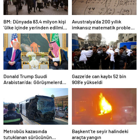
BM: Dünyada 83,4 milyon kişi
Avustralya’da 200 yıllık
‘ülke içinde yerinden edilmiş’
imkansız matematik problemi
olarak yaşıyor
çözüldü
Donald Trump Suudi
Gazze’de can kaybı 52 bin
Arabistan’da: Görüşmelerde
908’e yükseldi
uyukladı
Metrobüs kazasında
Başkent’te seyir halindeki
tutuklanan sürücünün
araçta yangın