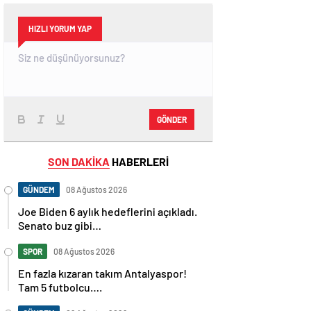
HIZLI YORUM YAP
GÖNDER
SON DAKİKA
HABERLERİ
GÜNDEM
08 Ağustos 2026
Joe Biden 6 aylık hedeflerini açıkladı.
Senato buz gibi…
SPOR
08 Ağustos 2026
En fazla kızaran takım Antalyaspor!
Tam 5 futbolcu….