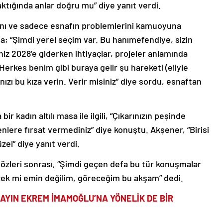
ktığında anlar doğru mu” diye yanıt verdi.
ığını ve sadece esnafın problemlerini kamuoyuna
da; “Şimdi yerel seçim var. Bu hanımefendiye, sizin
niz 2028’e giderken ihtiyaçlar, projeler anlamında
erkes benim gibi buraya gelir şu hareketi (eliyle
nızı bu kıza verin. Verir misiniz” diye sordu, esnaftan
ir kadın altılı masa ile ilgili, “Çıkarınızın peşinde
enlere fırsat vermediniz” diye konuştu. Akşener, “Birisi
zel” diye yanıt verdi.
 sözleri sonrası, “Şimdi geçen defa bu tür konuşmalar
cek mi emin değilim, göreceğim bu akşam” dedi.
AYIN EKREM İMAMOĞLU’NA YÖNELİK DE BİR