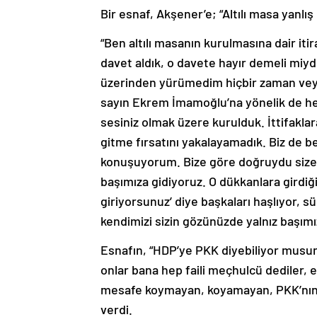
Bir esnaf, Akşener’e; “Altılı masa yanlış
“Ben altılı masanın kurulmasına dair itir
davet aldık, o davete hayır demeli miy
üzerinden yürümedim hiçbir zaman veya
sayın Ekrem İmamoğlu’na yönelik de herh
sesiniz olmak üzere kurulduk. İttifakla
gitme fırsatını yakalayamadık. Biz de be
konuşuyorum. Bize göre doğruydu size g
başımıza gidiyoruz. O dükkanlara girdiğ
giriyorsunuz’ diye başkaları haşlıyor, 
kendimizi sizin gözünüzde yalnız başım
Esnafın, “HDP’ye PKK diyebiliyor musu
onlar bana hep faili meçhulcü dediler, 
mesafe koymayan, koyamayan, PKK’nın tan
verdi.