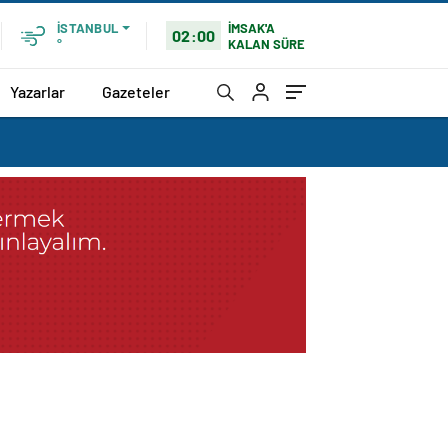
İMSAK'A
İSTANBUL
02:00
KALAN SÜRE
°
Yazarlar
Gazeteler