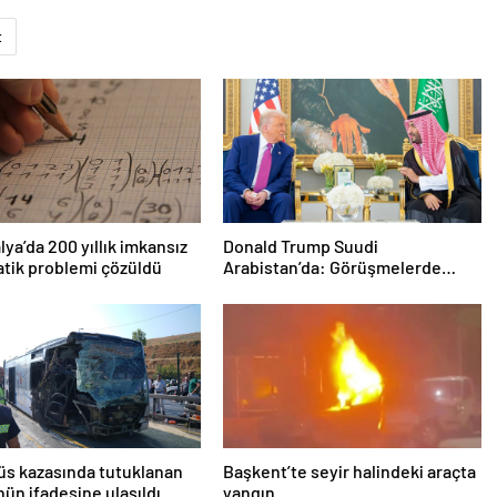
t
lya’da 200 yıllık imkansız
Donald Trump Suudi
tik problemi çözüldü
Arabistan’da: Görüşmelerde
uyukladı
s kazasında tutuklanan
Başkent’te seyir halindeki araçta
ün ifadesine ulaşıldı
yangın