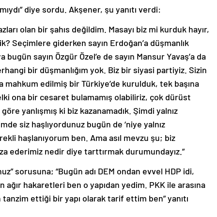
 mıydı” diye sordu. Akşener, şu yanıtı verdi:
azları olan bir şahıs değildim. Masayı biz mi kurduk hayır,
dik? Seçimlere giderken sayın Erdoğan’a düşmanlık
 bugün sayın Özgür Özel’e de sayın Mansur Yavaş’a da
angi bir düşmanlığım yok. Biz bir siyasi partiyiz. Sizin
ra mahkum edilmiş bir Türkiye’de kurulduk, tek başına
lki ona bir cesaret bulamamış olabiliriz, çok dürüst
öre yanlışmış ki biz kazanamadık. Şimdi yalnız
imde siz haşlıyordunuz bugün de ‘niye yalnız
sürekli haşlanıyorum ben. Ama asıl mevzu şu; biz
ıza ederimiz nedir diye tarttırmak durumundayız.”
nuz” sorusuna; “Bugün adı DEM ondan evvel HDP idi,
en ağır hakaretleri ben o yapıdan yedim. PKK ile arasına
zim ettiği bir yapı olarak tarif ettim ben” yanıtı