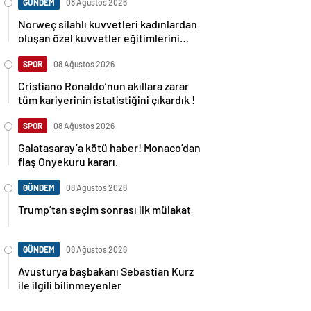
GÜNDEM
08 Ağustos 2026
Norweç silahlı kuvvetleri kadınlardan
oluşan özel kuvvetler eğitimlerini
başlattı.
SPOR
08 Ağustos 2026
Cristiano Ronaldo’nun akıllara zarar
tüm kariyerinin istatistiğini çıkardık !
SPOR
08 Ağustos 2026
Galatasaray’a kötü haber! Monaco’dan
flaş Onyekuru kararı.
GÜNDEM
08 Ağustos 2026
Trump’tan seçim sonrası ilk mülakat
GÜNDEM
08 Ağustos 2026
Avusturya başbakanı Sebastian Kurz
ile ilgili bilinmeyenler