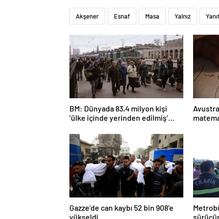
Akşener
Esnaf
Masa
Yalnız
Yanı
BM: Dünyada 83,4 milyon kişi
Avustra
‘ülke içinde yerinden edilmiş’
matema
olarak yaşıyor
Gazze’de can kaybı 52 bin 908’e
Metrobü
yükseldi
sürücün