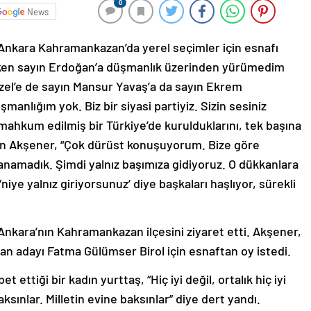
0
News
 Ankara Kahramankazan’da yerel seçimler için esnafı
erken sayın Erdoğan’a düşmanlık üzerinden yürümedim
zel’e de sayın Mansur Yavaş’a da sayın Ekrem
anlığım yok. Biz bir siyasi partiyiz. Sizin sesiniz
 mahkum edilmiş bir Türkiye’de kurulduklarını, tek başına
tan Akşener, “Çok dürüst konuşuyorum. Bize göre
anamadık. Şimdi yalnız başımıza gidiyoruz. O dükkanlara
iye yalnız giriyorsunuz’ diye başkaları haşlıyor, sürekli
Ankara’nın Kahramankazan ilçesini ziyaret etti. Akşener,
n adayı Fatma Gülümser Birol için esnaftan oy istedi.
 ettiği bir kadın yurttaş, “Hiç iyi değil, ortalık hiç iyi
aksınlar. Milletin evine baksınlar” diye dert yandı.