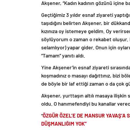
Akşener, “Kadın kadının gözünü içine ba
Geçtiğimiz 3 yıldır esnaf ziyareti yapt
taşıdığını belirten Akşener, bir dükkan
kızınıza oy istemeye geldim. Oy verirse
söylüyorum o zaman o rekabet oluşur. H
selamlıyor) yapar gider. Onun için oyları
“Tamam” yanıtı aldı.
Yine Akşener’in esnaf ziyareti sırasında b
koşmadınız o masayı dağıttınız, bizi böl
de böyle bir laf ettiği zaman o da çok gü
Akşener, yurttaşın altılı masaya ilişkin
oldu. O hanımefendiyi bu kanallar vere
“
ÖZGÜR ÖZEL’E DE MANSUR YAVAŞ’A S
DÜŞMANLIĞIM YOK”