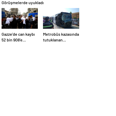
Görüşmelerde uyukladı
Gazze’de can kaybı
Metrobüs kazasında
52 bin 908’e
tutuklanan
yükseldi
sürücünün
ifadesine ulaşıldı