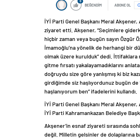
0
BEĞENDİM
ABONE OL
İYİ Parti Genel Başkanı Meral Akşener,
ziyaret etti. Akşener, “Seçimlere gid
hiçbir zaman veya bugün sayın Özgür Ö
İmamoğlu’na yönelik de herhangi bir düşm
olmak üzere kurulduk” dedi. İttifaklara
gitme fırsatı yakalayamadıklarını anla
doğruydu size göre yanlışmış ki biz kaz
girdiğimde siz haşlıyordunuz bugün de ‘n
haşlanıyorum ben” ifadelerini kullandı.
İYİ Parti Genel Başkanı Meral Akşener, 
İYİ Parti Kahramankazan Belediye Başka
Akşener’in esnaf ziyareti sırasında sohbet
değil. Milletin gelsinler de dolaplarına b