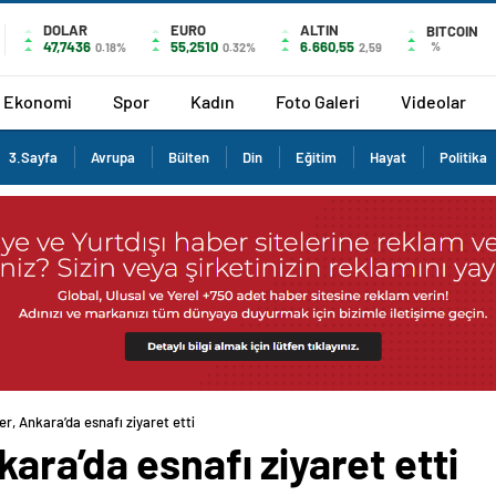
DOLAR
EURO
ALTIN
BITCOIN
47,7436
55,2510
6.660,55
%
0.18%
0.32%
2,59
Ekonomi
Spor
Kadın
Foto Galeri
Videolar
3.Sayfa
Avrupa
Bülten
Din
Eğitim
Hayat
Politika
r, Ankara’da esnafı ziyaret etti
ara’da esnafı ziyaret etti