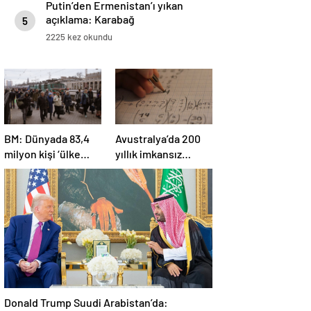
Putin’den Ermenistan’ı yıkan
açıklama: Karabağ
5
Azerbaycan’ın ayrılmaz bir
2225 kez okundu
parçasıdır!
BM: Dünyada 83,4
Avustralya’da 200
milyon kişi ‘ülke
yıllık imkansız
içinde yerinden
matematik
edilmiş’ olarak
problemi çözüldü
yaşıyor
Donald Trump Suudi Arabistan’da: