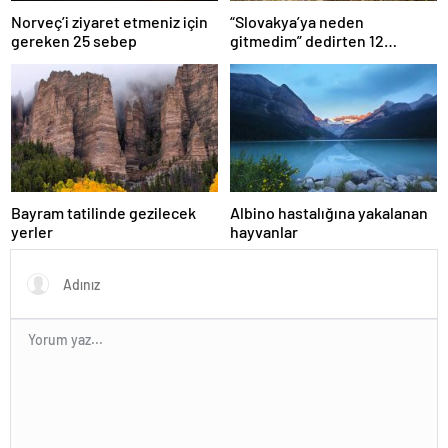
Norveç’i ziyaret etmeniz için
“Slovakya’ya neden
gereken 25 sebep
gitmedim” dedirten 12
fotoğraf
Bayram tatilinde gezilecek
Albino hastalığına yakalanan
yerler
hayvanlar