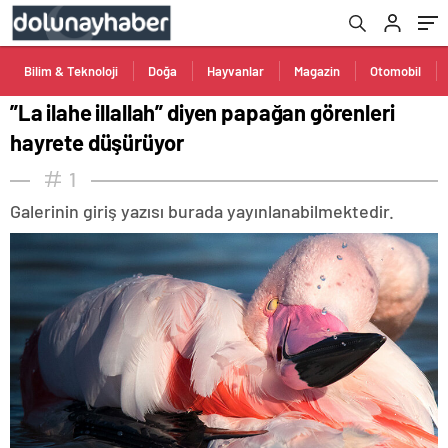
Bilim & Teknoloji
Doğa
Hayvanlar
Magazin
Otomobil
”La ilahe illallah” diyen papağan görenleri
hayrete düşürüyor
1
Galerinin giriş yazısı burada yayınlanabilmektedir.