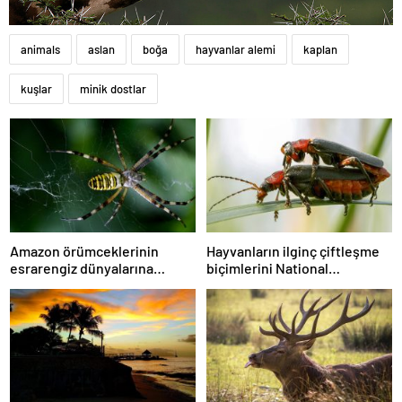
animals
aslan
boğa
hayvanlar alemi
kaplan
kuşlar
minik dostlar
Amazon örümceklerinin
Hayvanların ilginç çiftleşme
esrarengiz dünyalarına
biçimlerini National
gitmeye hazır olun.
Geographic görüntüledi.