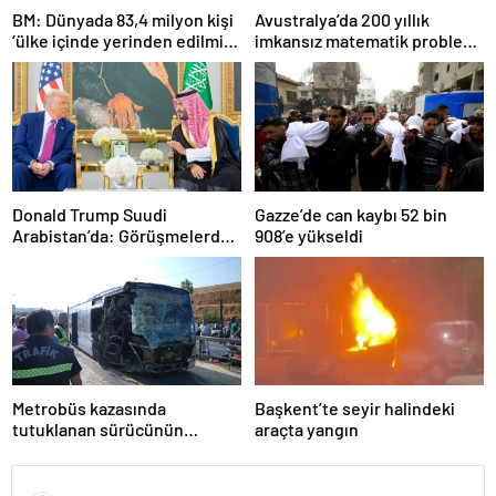
BM: Dünyada 83,4 milyon kişi
Avustralya’da 200 yıllık
‘ülke içinde yerinden edilmiş’
imkansız matematik problemi
olarak yaşıyor
çözüldü
Donald Trump Suudi
Gazze’de can kaybı 52 bin
Arabistan’da: Görüşmelerde
908’e yükseldi
uyukladı
Metrobüs kazasında
Başkent’te seyir halindeki
tutuklanan sürücünün
araçta yangın
ifadesine ulaşıldı