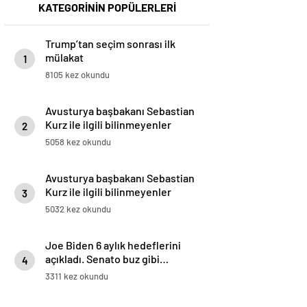
KATEGORİNİN POPÜLERLERİ
Trump’tan seçim sonrası ilk
mülakat
1
8105 kez okundu
Avusturya başbakanı Sebastian
Kurz ile ilgili bilinmeyenler
2
5058 kez okundu
Avusturya başbakanı Sebastian
Kurz ile ilgili bilinmeyenler
3
5032 kez okundu
Joe Biden 6 aylık hedeflerini
açıkladı. Senato buz gibi…
4
3311 kez okundu