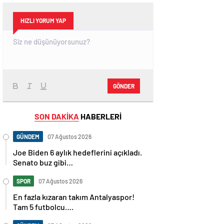
HIZLI YORUM YAP
GÖNDER
SON DAKİKA
HABERLERİ
GÜNDEM
07 Ağustos 2026
Joe Biden 6 aylık hedeflerini açıkladı.
Senato buz gibi…
SPOR
07 Ağustos 2026
En fazla kızaran takım Antalyaspor!
Tam 5 futbolcu….