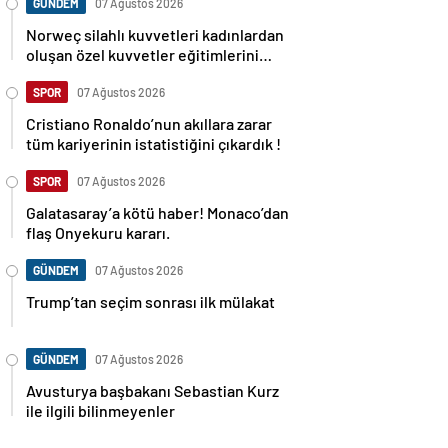
GÜNDEM
07 Ağustos 2026
Norweç silahlı kuvvetleri kadınlardan
oluşan özel kuvvetler eğitimlerini
başlattı.
SPOR
07 Ağustos 2026
Cristiano Ronaldo’nun akıllara zarar
tüm kariyerinin istatistiğini çıkardık !
SPOR
07 Ağustos 2026
Galatasaray’a kötü haber! Monaco’dan
flaş Onyekuru kararı.
GÜNDEM
07 Ağustos 2026
Trump’tan seçim sonrası ilk mülakat
GÜNDEM
07 Ağustos 2026
Avusturya başbakanı Sebastian Kurz
ile ilgili bilinmeyenler