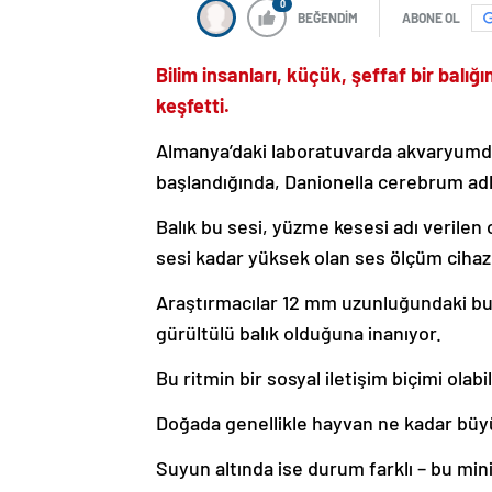
0
BEĞENDİM
ABONE OL
Bilim insanları, küçük, şeffaf bir balı
keşfetti.
Almanya’daki laboratuvarda akvaryumda
başlandığında, Danionella cerebrum adlı 
Balık bu sesi, yüzme kesesi adı verilen 
sesi kadar yüksek olan ses ölçüm cihazı
Araştırmacılar 12 mm uzunluğundaki bu
gürültülü balık olduğuna inanıyor.
Bu ritmin bir sosyal iletişim biçimi olab
Doğada genellikle hayvan ne kadar büyü
Suyun altında ise durum farklı – bu min