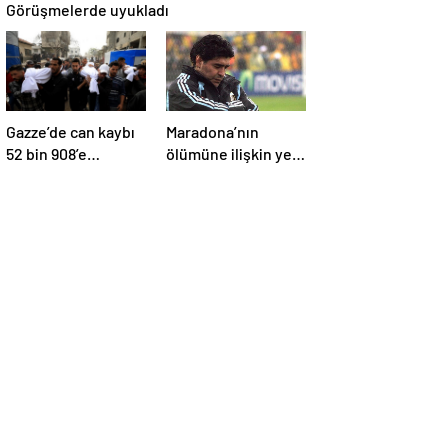
Görüşmelerde uyukladı
Gazze’de can kaybı
Maradona’nın
52 bin 908’e
ölümüne ilişkin yeni
yükseldi
belgeler ortaya çıktı