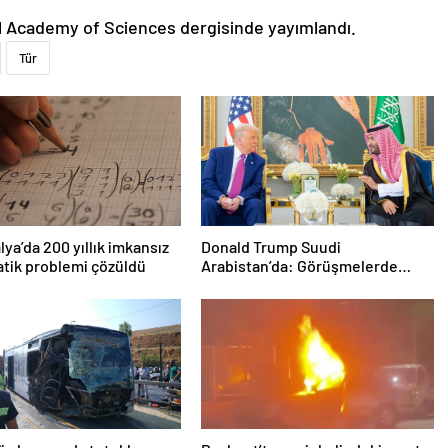
l Academy of Sciences dergisinde yayımlandı.
Tür
lya’da 200 yıllık imkansız
Donald Trump Suudi
tik problemi çözüldü
Arabistan’da: Görüşmelerde
uyukladı