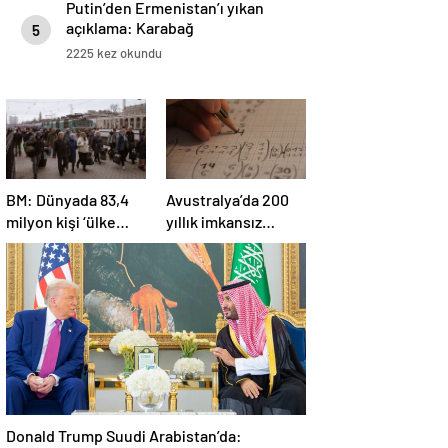
Putin’den Ermenistan’ı yıkan
açıklama: Karabağ
5
Azerbaycan’ın ayrılmaz bir
2225 kez okundu
parçasıdır!
BM: Dünyada 83,4
Avustralya’da 200
milyon kişi ‘ülke
yıllık imkansız
içinde yerinden
matematik
edilmiş’ olarak
problemi çözüldü
yaşıyor
Donald Trump Suudi Arabistan’da: