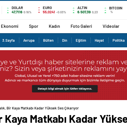
DOLAR
EURO
ALTIN
BITCOIN
47,7116
55,0241
6.507,39
%
0.16%
-0.03%
0,23
Ekonomi
Spor
Kadın
Foto Galeri
Videolar
3.Sayfa
Avrupa
Bülten
Din
Eğitim
Hayat
Politika
alık, Bir Kaya Matkabı Kadar Yüksek Ses Çıkarıyor
ir Kaya Matkabı Kadar Yükse