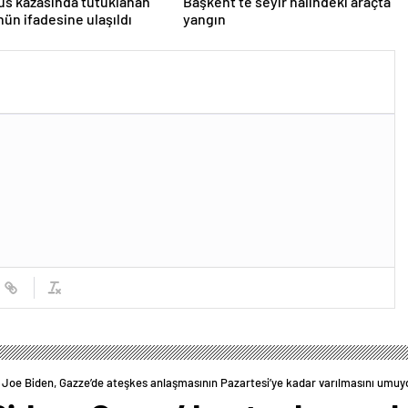
s kazasında tutuklanan
Başkent’te seyir halindeki araçta
ün ifadesine ulaşıldı
yangın
Joe Biden, Gazze’de ateşkes anlaşmasının Pazartesi’ye kadar varılmasını umuy