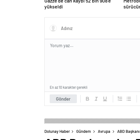
Gazze’de can kaybı 52 bin 908’e
Metrobü
yükseldi
sürücün
En az 10 karakter gerekli
Gönder
Dolunay Haber
Gündem
Avrupa
ABD Başkanı 